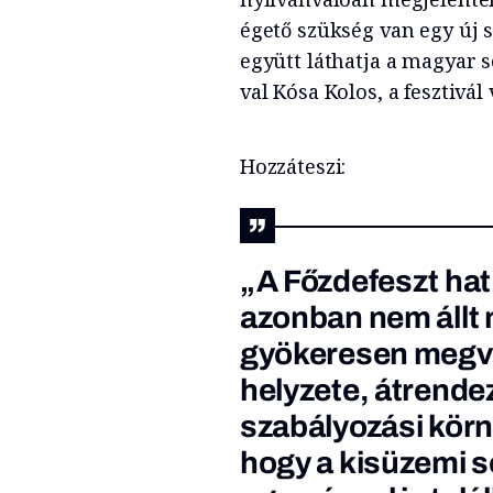
égető szükség van egy új
együtt láthatja a magyar sö
val Kósa Kolos, a fesztivál
Hozzáteszi:
„A Főzdefeszt hat 
azonban nem állt
gyökeresen megvá
helyzete, átrendez
szabályozási körn
hogy a kisüzemi sö