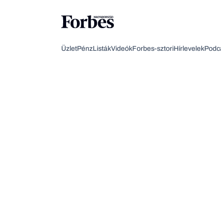
Üzlet
Pénz
Listák
Videók
Forbes-sztori
Hírlevelek
Podc