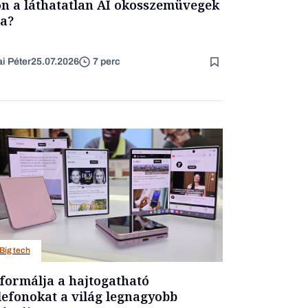
ön a láthatatlan AI okosszemüvegek
a?
ai Péter
25.07.2026
7 perc
Big tech
formálja a hajtogatható
lefonokat a világ legnagyobb