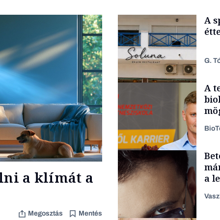
A s
étt
G. Tó
A t
bio
mög
Bio
Bet
Gasztró
már
lni a klímát a
a l
aka
Vasz
Megosztás
Mentés