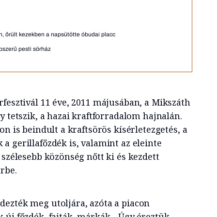
án, őrült kezekben a napsütötte óbudai placc
pszerű pesti sörház
rfesztivál 11 éve, 2011 májusában, a Mikszáth
y tetszik, a hazai kraftforradalom hajnalán.
on is beindult a kraftsörös kísérletezgetés, a
 gerillafőzdék is, valamint az eleinte
 szélesebb közönség nőtt ki és kezdett
érbe.
ezték meg utoljára, azóta a piacon
 új főzdék, fajták, márkák. „Úgy éreztük