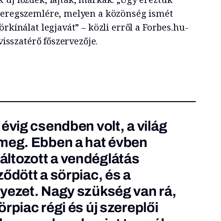
 seregszemlére, melyen a közönség ismét
rkínálat legjavát” – közli erről a Forbes.hu-
 visszatérő főszervezője.
évig csendben volt, a világ
 meg. Ebben a hat évben
ltozott a vendéglátás
ődött a sörpiac, és a
yezet. Nagy szükség van rá,
rpiac régi és új szereplői