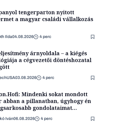
panyol tengerparton nyitott
ermet a magyar családi vállalkozás
th Ilda
04.08.2026
4 perc
eljesítmény árnyoldala – a kiégés
lógiája a cégvezetői döntéshozatal
ött
TechUSA
03.08.2026
4 perc
on.Hofi: Mindenki sokat mondott
 abban a pillanatban, úgyhogy én
egsarkosabb gondolataimat
rtam kimondani
kó Iván
06.08.2026
4 perc