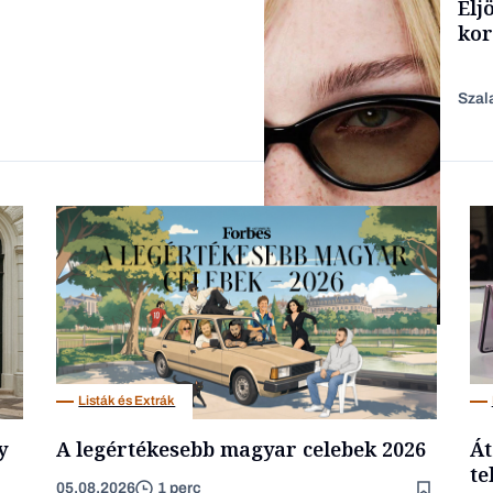
Elj
Content Lab HUB
kor
Szal
Forbes-sztori
AI
Listák és Extrák
y
A legértékesebb magyar celebek 2026
Át
te
05.08.2026
1 perc