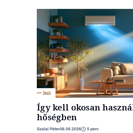
Tech
Így kell okosan haszná
hőségben
Szalai Péter
06.08.2026
5 perc