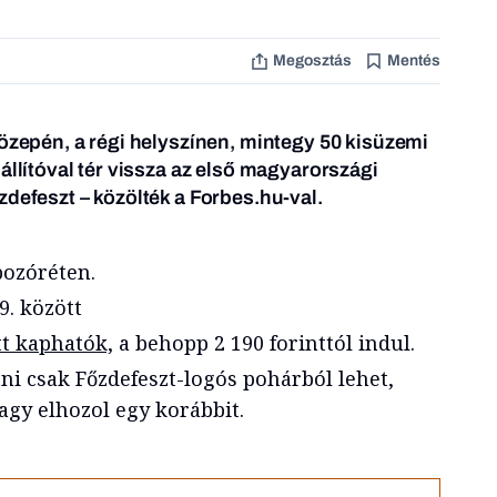
Megosztás
Mentés
közepén, a régi helyszínen, mintegy 50 kisüzemi
állítóval tér vissza az első magyarországi
zdefeszt – közölték a Forbes.hu-val.
pozóréten.
9. között
tt kaphatók,
a behopp 2 190 forinttól indul.
ni csak Főzdefeszt-logós pohárból lehet,
vagy elhozol egy korábbit.