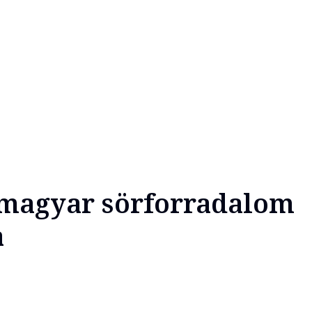
 magyar sörforradalom
a