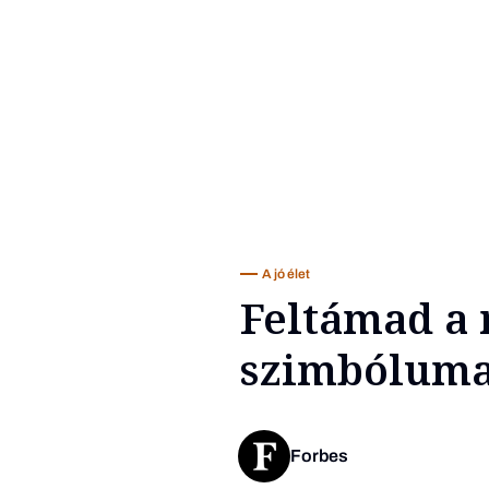
A jó élet
Feltámad a
szimbólum
Forbes