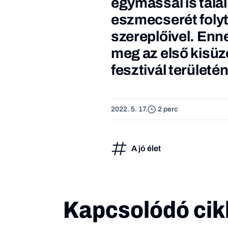
egymással is talá
eszmecserét foly
szereplőivel. Enn
meg az első kisüz
fesztivál területén
2022. 5. 17.
2 perc
A jó élet
Kapcsolódó cik