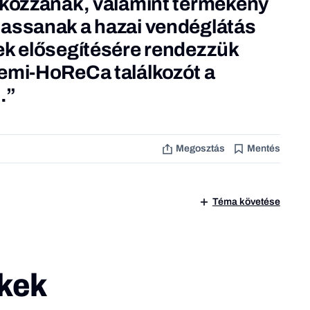
lkozzanak, valamint termékeny
tassanak a hazai vendéglátás
ek elősegítésére rendezzük
emi-HoReCa találkozót a
.”
Megosztás
Mentés
Téma követése
kek