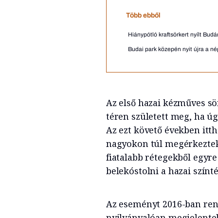
Több ebből
Hiánypótló kraftsörkert nyílt Bud
Budai park közepén nyit újra a né
Az első hazai kézműves sö
téren született meg, ha úg
Az ezt követő években itth
nagyokon túl megérkeztek a
fiatalabb rétegekből egyre
belekóstolni a hazai színt
Az eseményt 2016-ban rend
nyilvánvalóan megjelentek