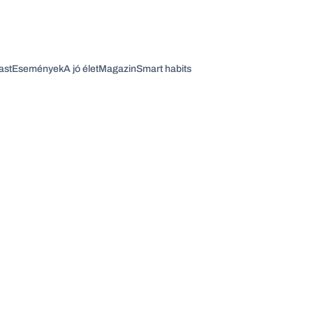
ast
Események
A jó élet
Magazin
Smart habits
Vagy fedezze fel a következő témákat
Üzlet
Pénz
Zöld
Legyél jobb!