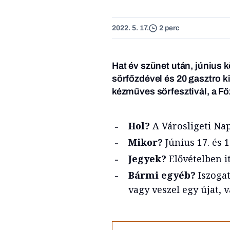
2022. 5. 17.
2 perc
Hat év szünet után, június 
sörfőzdével és 20 gasztro ki
kézműves sörfesztivál, a Fő
Hol?
A Városligeti Na
Mikor?
Június 17. és 1
Jegyek?
Elővételben
i
Bármi egyéb?
Iszogat
vagy veszel egy újat, 