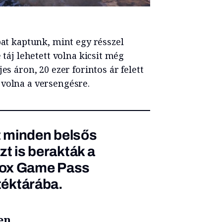
bat kaptunk, mint egy résszel
 táj lehetett volna kicsit még
es áron, 20 ezer forintos ár felett
 volna a versengésre.
nt minden belsős
zt is berakták a
box Game Pass
átéktárába.
en