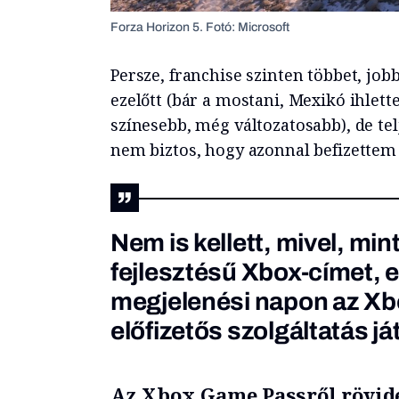
Forza Horizon 5. Fotó: Microsoft
Persze, franchise szinten többet, job
ezelőtt (bár a mostani, Mexikó ihlette
színesebb, még változatosabb), de telj
nem biztos, hogy azonnal befizettem
Nem is kellett, mivel, mi
fejlesztésű Xbox-címet, e
megjelenési napon az X
előfizetős szolgáltatás j
Az Xbox Game Passről rövid