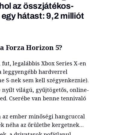
ol az összjátékos-
egy hátast: 9,2 milliót
a Forza Horizon 5?
 fut, legalábbis Xbox Series X-en
 leggyengébb hardverrel
e S-nek sem kell szégyenkeznie).
 nyílt világú, gyűjtögetős, online-
red. Cserébe van benne tennivaló
a az ember minőségi hangcuccal
enék néha az őrületbe kergetnek…
ek, a drivatarok pofátlanul