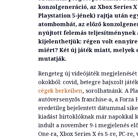
konzolgeneráció, az Xbox Series X
Playstation 5-jének) rajtja után eg
atombombát, az előző konzolgener
nyújtott felemás teljesítménynek
kijelenthetjük: régen volt ennyire
miért? Két új játék miatt, melyek e
mutatják.
Rengeteg új videójáték megjelenését
okokból: covid, betegre hajszolt játék
cégek berkeiben
, sorolhatnánk. A Pl
autóversenyzős franchise-a, a Forza
eredetileg bejelentett dátummal sik
kiadást birtoklóknak már napokkal ko
indult a november 9-i megjelenés elő
One-ra, Xbox Series X és S-re, PC-re, 