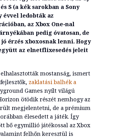
 és S (a kék sarokban a Sony
y évvel ledobták az
ációban, az Xbox One-nal
 árnyékában pedig óvatosan, de
 jó érzés xboxosnak lenni. Hogy
gyütt az elnetflixesedés jeleit
 elhalasztották mostanság, ismert
fejlesztők,
zaklatási balhék a
ayground Games nyílt világú
 Horizon ötödik részét nemhogy az
erült megjelentetni, de a prémium
rábban élesedett a játék. Így
tt bő egymillió játékossal az Xbox
valamint felhőn keresztül is