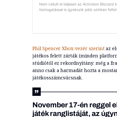
Phil Spencer Xbox-vezér szerint
az el
játékos felett zárták (minden platfo
stúdiótól ez rekordnyitány: még a fra
anno csak a harmadát hozta a mostan
játékosszámcsúcsnak.
November 17-én reggel el
játék ranglistáját, az úg