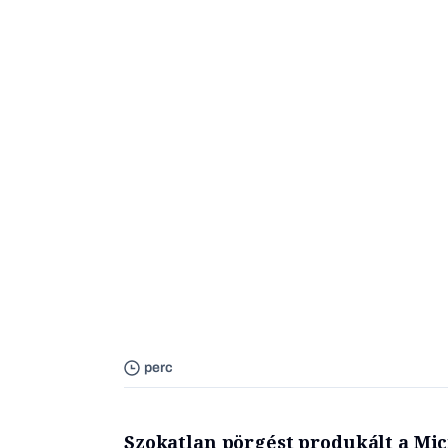
perc
Szokatlan pörgést produkált a Micr