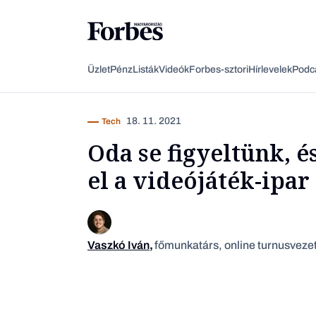
Üzlet
Pénz
Listák
Videók
Forbes-sztori
Hírlevelek
Podc
18. 11. 2021
Tech
Oda se figyeltünk, é
el a videójáték-ipar
Vaszkó Iván
,
főmunkatárs, online turnusveze