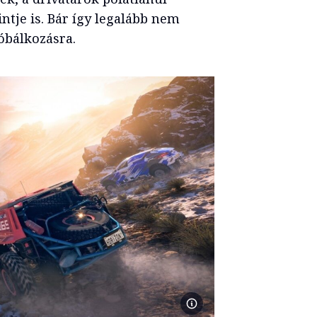
ntje is. Bár így legalább nem
óbálkozásra.
Forza Horizon 5. Fotó: Microsoft