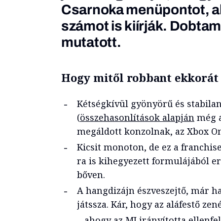
Csarnoka menüpontot, ah
számot is kiírják. Dobtam 
mutatott.
Hogy mitől robbant ekkorát 
Kétségkívül gyönyörű és stabilan
(
összehasonlítások alapján
még a
megáldott konzolnak, az Xbox On
Kicsit monoton, de ez a franchise
ra is kihegyezett formulájából e
bőven.
A hangdizájn észveszejtő, már h
játssza. Kár, hogy az aláfestő z
…ahogy az MI irányította ellenfel