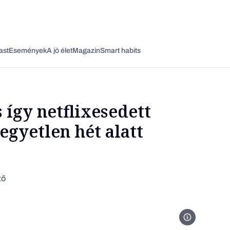
ast
Események
A jó élet
Magazin
Smart habits
s így netflixesedett
 egyetlen hét alatt
Vagy fedezze fel a következő témákat
Üzlet
Pénz
Zöld
Legyél jobb!
tő
Forza Horizon 5