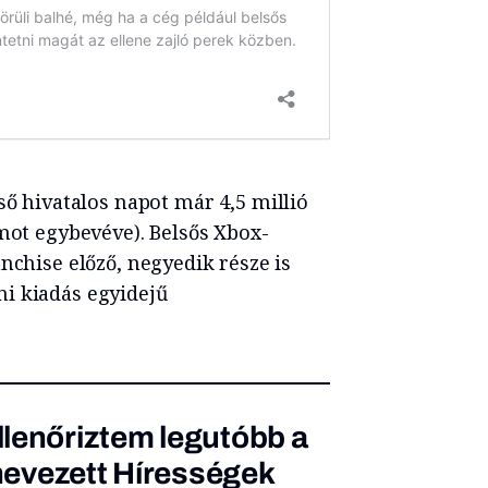
ső hivatalos napot már 4,5 millió
rmot egybevéve). Belsős Xbox-
nchise előző, negyedik része is
i kiadás egyidejű
lenőriztem legutóbb a
ynevezett Hírességek