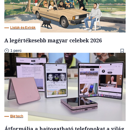
Listák és Extrák
A legértékesebb magyar celebek 2026
1 perc
Big tech
Átformálja a hajtogatható telefonokat a világ