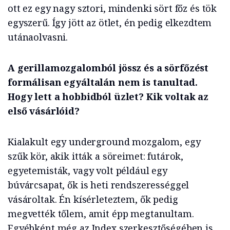
ott ez egy nagy sztori, mindenki sört főz és tök
egyszerű. Így jött az ötlet, én pedig elkezdtem
utánaolvasni.
A gerillamozgalomból jössz és a sörfőzést
formálisan egyáltalán nem is tanultad.
Hogy lett a hobbidból üzlet? Kik voltak az
első vásárlóid?
Kialakult egy underground mozgalom, egy
szűk kör, akik itták a söreimet: futárok,
egyetemisták, vagy volt például egy
búvárcsapat, ők is heti rendszerességgel
vásároltak. Én kísérleteztem, ők pedig
megvették tőlem, amit épp megtanultam.
Egyébként még az Index szerkesztőségében is