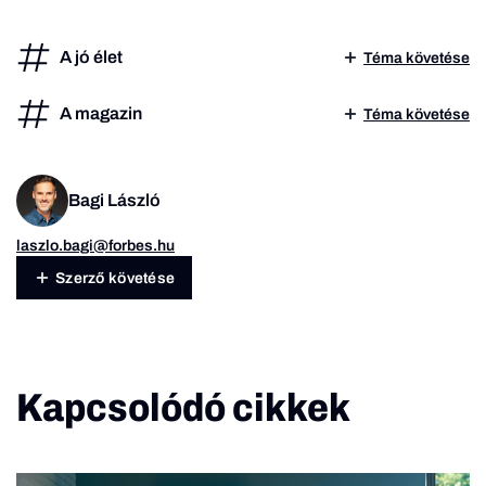
A jó élet
Téma követése
A magazin
Téma követése
Bagi László
laszlo.bagi@forbes.hu
Szerző követése
Kapcsolódó cikkek