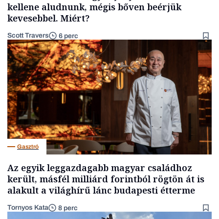
kellene aludnunk, mégis bőven beérjük
kevesebbel. Miért?
Scott Travers
6 perc
Gasztró
Az egyik leggazdagabb magyar családhoz
került, másfél milliárd forintból rögtön át is
alakult a világhírű lánc budapesti étterme
Tornyos Kata
8 perc