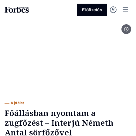
Előfizetés
Néme
Vagy fedezze fel a következő
témákat
Üzlet
Pénz
Zöld
Legyél jobb!
A jó élet
Főállásban nyomtam a
zugfőzést – Interjú Németh
Antal sörfőzővel