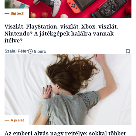
Big tech
Viszlát, PlayStation, viszlát, Xbox, viszlát,
Nintendo? A játékgépek halálra vannak
ítélve?
Szalai Péter
8 perc
A jó élet
Az emberi alvás nagy rejtélye: sokkal többet