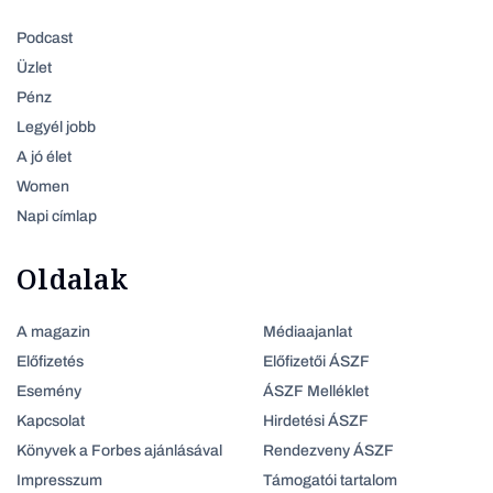
Podcast
Üzlet
Pénz
Legyél jobb
A jó élet
Women
Napi címlap
Oldalak
A magazin
Médiaajanlat
Előfizetés
Előfizetői ÁSZF
Esemény
ÁSZF Melléklet
Kapcsolat
Hirdetési ÁSZF
Könyvek a Forbes ajánlásával
Rendezveny ÁSZF
Impresszum
Támogatói tartalom