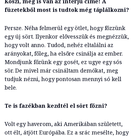
Köszi, meg is van az interjú címe! A
füzetekből most is tudtok még táplálkozni?
Persze. Néha felmerül egy ötlet, hogy főzzünk
egy új sört. Ilyenkor elővesszük és megnézzük,
hogy volt anno. Tudod, nehéz eltalálni az
arányokat, főleg, ha elsőre csinálja az ember.
Mondjunk főzünk egy gosét, ez ugye egy sós
sör. De mivel már csináltam demókat, meg
tudjuk nézni, hogy pontosan mennyi só kell
bele.
Te is fazékban kezdtél el sört főzni?
Volt egy haverom, aki Amerikában született,
ott élt, átjött Európába. Ez a srác mesélte, hogy