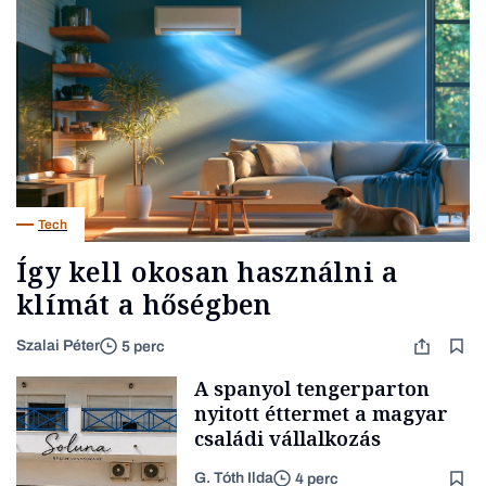
Tech
Így kell okosan használni a
klímát a hőségben
Szalai Péter
5 perc
A spanyol tengerparton
nyitott éttermet a magyar
családi vállalkozás
G. Tóth Ilda
4 perc