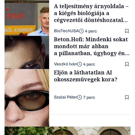
A teljesítmény árnyoldala –
a kiégés biológiája a
cégvezetői döntéshozatal
mögött
BioTechUSA
4 perc
Gasztró
Beton.Hofi: Mindenki sokat
mondott már abban
a pillanatban, úgyhogy én
a legsarkosabb
Vaszkó Iván
4 perc
gondolataimat akartam
Content Lab HUB
Eljön a láthatatlan AI
kimondani
okosszemüvegek kora?
Szalai Péter
7 perc
Forbes-sztori
AI