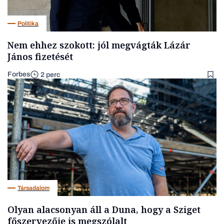
Politika
Nem ehhez szokott: jól megvágták Lázár
János fizetését
Forbes
2 perc
Társadalom
Olyan alacsonyan áll a Duna, hogy a Sziget
főszervezője is megszólalt