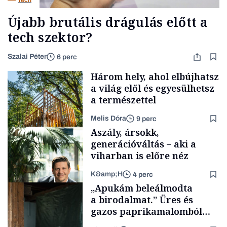
Újabb brutális drágulás előtt a
tech szektor?
Szalai Péter
6 perc
Három hely, ahol elbújhatsz
a világ elől és egyesülhetsz
a természettel
Melis Dóra
9 perc
Aszály, ársokk,
generációváltás – aki a
viharban is előre néz
K&amp;H
4 perc
Longevity
„Apukám beleálmodta
a birodalmat.” Üres és
gazos paprikamalomból
lett az igazi családi