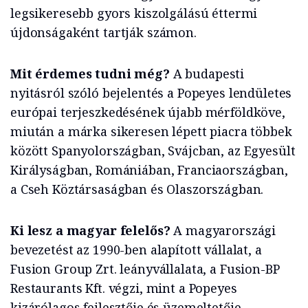
legsikeresebb gyors kiszolgálású éttermi
újdonságaként tartják számon.
Mit érdemes tudni még?
A budapesti
nyitásról szóló bejelentés a Popeyes lendületes
európai terjeszkedésének újabb mérföldköve,
miután a márka sikeresen lépett piacra többek
között Spanyolországban, Svájcban, az Egyesült
Királyságban, Romániában, Franciaországban,
a Cseh Köztársaságban és Olaszországban.
Ki lesz a magyar felelős?
A magyarországi
bevezetést az 1990-ben alapított vállalat, a
Fusion Group Zrt. leányvállalata, a Fusion-BP
Restaurants Kft. végzi, mint a Popeyes
kizárólagos fejlesztője és üzemeltetője