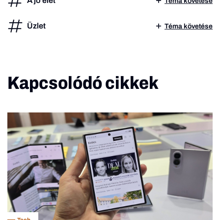
A jó élet
Téma követése
Üzlet
Téma követése
Kapcsolódó cikkek
Tech