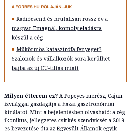
A FORBES.HU-RÓL AJÁNLJUK
Rádiócsend és brutálisan rossz év a
magyar Emagnál, komoly eladásra
készül a cég
Műkörmös katasztrófa fenyeget?
Szalonok és vállalkozók sora kerülhet
bajba az új EU-tiltás miatt
Milyen étterem ez?
A Popeyes merész, Cajun
ízvilággal gazdagítja a hazai gasztronómiai
kínálatot. Mint a bejelentésben olvasható: a cég
ikonikus, jellegzetes csirkés szendvicsét a 2019-
es bevezetése óta az Egyesült Államok egyik