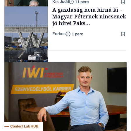
Kis Judit
11 perc
fűszersztori
TÁMOGATÓI
A gazdaság nem bírná ki –
TARTALOM
Magyar Péternek nincsenek
jó hírei Paks
újraindításáról
Forbes
1 perc
Családi
vállalkozások
Energia
Content Lab HUB