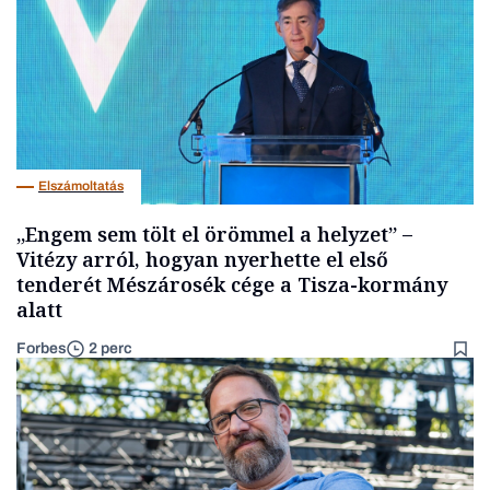
Elszámoltatás
„Engem sem tölt el örömmel a helyzet” –
Vitézy arról, hogyan nyerhette el első
tenderét Mészárosék cége a Tisza-kormány
alatt
Forbes
2 perc