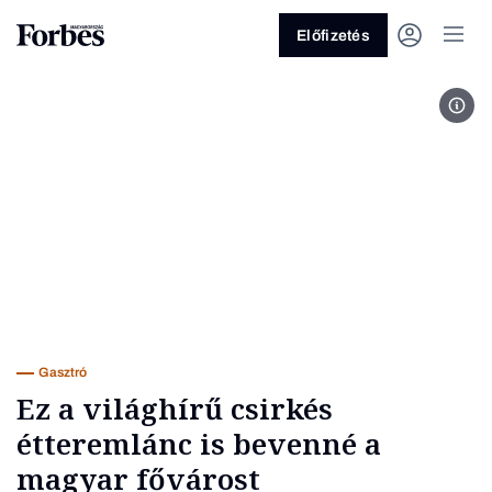
Előfizetés
Fot
Vagy fedezze fel a következő
témákat
Üzlet
Pénz
Zöld
Legyél jobb!
Gasztró
Ez a világhírű csirkés
étteremlánc is bevenné a
magyar fővárost