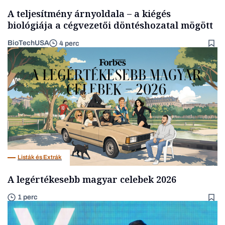
A teljesítmény árnyoldala – a kiégés
biológiája a cégvezetői döntéshozatal mögött
BioTechUSA
4 perc
Listák és Extrák
A legértékesebb magyar celebek 2026
1 perc