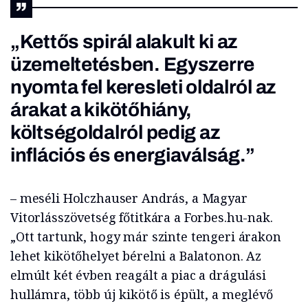
„Kettős spirál alakult ki az
üzemeltetésben. Egyszerre
nyomta fel keresleti oldalról az
árakat a kikötőhiány,
költségoldalról pedig az
inflációs és energiaválság.”
– meséli Holczhauser András, a Magyar
Vitorlásszövetség főtitkára a Forbes.hu-nak.
„Ott tartunk, hogy már szinte tengeri árakon
lehet kikötőhelyet bérelni a Balatonon. Az
elmúlt két évben reagált a piac a drágulási
hullámra, több új kikötő is épült, a meglévő