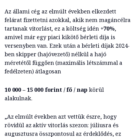
Az állami cég az elmúlt években elkezdett
felárat fizettetni azokkal, akik nem magáncélra
tartanak vitorlást, ez a költség idén
+70%
,
amivel már egy piaci kikötő bérleti díja is
versenyben van. Ezek után a bérleti díjak 2024-
ben skipper (hajóvezető) nélkül a hajó
méretétől függően (maximális létszámmal a
fedélzeten) átlagosan
10 000 – 15 000 forint / fő / nap
körül
alakulnak.
„Az elmúlt években azt vettük észre, hogy
rövidül az aktív vitorlás szezon: júliusra és
augusztusra összpontosul az érdeklődés, ez