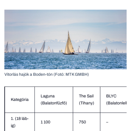
Vitorlás hajók a Boden-tón (Fotó: MTK GMBH)
Laguna
The Sail
BLYC
Kategória
(Balatonfűzfő)
(Tihany)
(Balatonlelle)
1. (18 láb-
1 100
750
–
ig)