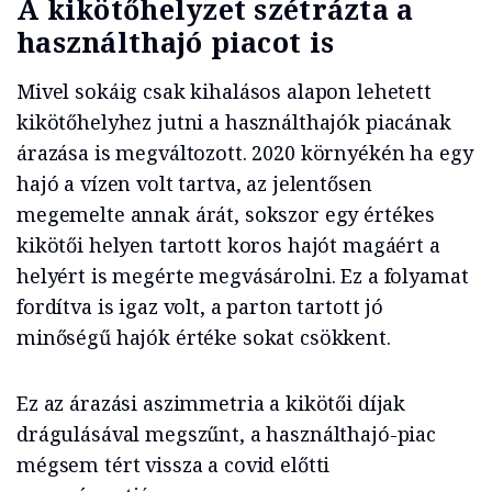
A kikötőhelyzet szétrázta a
használthajó piacot is
Mivel sokáig csak kihalásos alapon lehetett
kikötőhelyhez jutni a használthajók piacának
árazása is megváltozott. 2020 környékén ha egy
hajó a vízen volt tartva, az jelentősen
megemelte annak árát, sokszor egy értékes
kikötői helyen tartott koros hajót magáért a
helyért is megérte megvásárolni. Ez a folyamat
fordítva is igaz volt, a parton tartott jó
minőségű hajók értéke sokat csökkent.
Ez az árazási aszimmetria a kikötői díjak
drágulásával megszűnt, a használthajó-piac
mégsem tért vissza a covid előtti