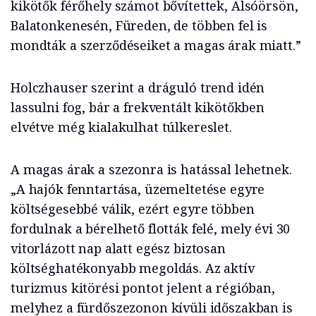
kikötők férőhely számot bővítettek, Alsóörsön,
Balatonkenesén, Füreden, de többen fel is
mondták a szerződéseiket a magas árak miatt.”
Holczhauser szerint a dráguló trend idén
lassulni fog, bár a frekventált kikötőkben
elvétve még kialakulhat túlkereslet.
A magas árak a szezonra is hatással lehetnek.
„A hajók fenntartása, üzemeltetése egyre
költségesebbé válik, ezért egyre többen
fordulnak a bérelhető flották felé, mely évi 30
vitorlázott nap alatt egész biztosan
költséghatékonyabb megoldás. Az aktív
turizmus kitörési pontot jelent a régióban,
melyhez a fürdőszezonon kívüli időszakban is