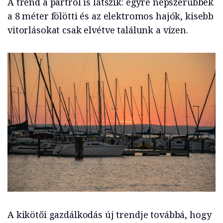
A trend a partról is látszik: egyre népszerűbbek
a 8 méter fölötti és az elektromos hajók, kisebb
vitorlásokat csak elvétve találunk a vízen.
A kikötői gazdálkodás új trendje továbbá, hogy