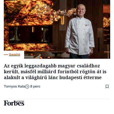
Gasztró
Az egyik leggazdagabb magyar családhoz
került, másfél milliárd forintból rögtön át is
alakult a világhírű lánc budapesti étterme
Tornyos Kata
8 perc