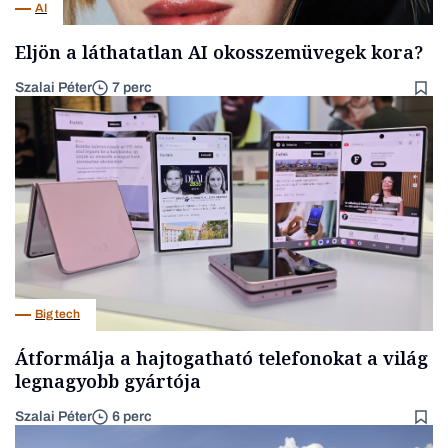
AI
Eljön a láthatatlan AI okosszemüvegek kora?
Szalai Péter
7 perc
Big tech
Átformálja a hajtogatható telefonokat a világ
legnagyobb gyártója
Szalai Péter
6 perc