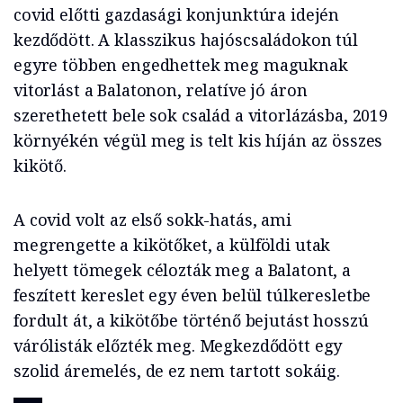
covid előtti gazdasági konjunktúra idején
kezdődött. A klasszikus hajóscsaládokon túl
egyre többen engedhettek meg maguknak
vitorlást a Balatonon, relatíve jó áron
szerethetett bele sok család a vitorlázásba, 2019
környékén végül meg is telt kis híján az összes
kikötő.
A covid volt az első sokk-hatás, ami
megrengette a kikötőket, a külföldi utak
helyett tömegek célozták meg a Balatont, a
feszített kereslet egy éven belül túlkeresletbe
fordult át, a kikötőbe történő bejutást hosszú
várólisták előzték meg. Megkezdődött egy
szolid áremelés, de ez nem tartott sokáig.