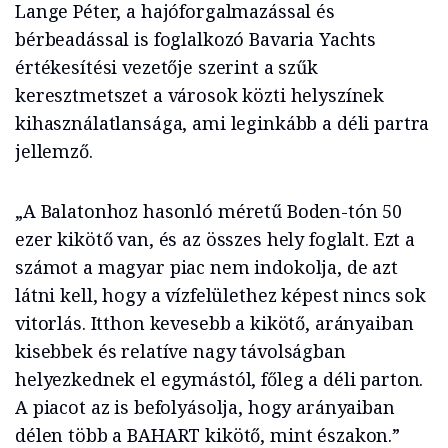
Lange Péter, a hajóforgalmazással és
bérbeadással is foglalkozó Bavaria Yachts
értékesítési vezetője szerint a szűk
keresztmetszet a városok közti helyszínek
kihasználatlansága, ami leginkább a déli partra
jellemző.
„A Balatonhoz hasonló méretű Boden-tón 50
ezer kikötő van, és az összes hely foglalt. Ezt a
számot a magyar piac nem indokolja, de azt
látni kell, hogy a vízfelülethez képest nincs sok
vitorlás. Itthon kevesebb a kikötő, arányaiban
kisebbek és relatíve nagy távolságban
helyezkednek el egymástól, főleg a déli parton.
A piacot az is befolyásolja, hogy arányaiban
délen több a BAHART kikötő, mint északon.”