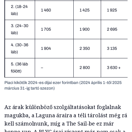
2. (18-24
1 460
1 425
1 925
láb)
3. (24-30
1 705
1 900
2 695
láb)
4. (30-36
1 904
2 350
3 135
láb)
5. (36 láb
–
2 800
3 630 +
fölött)
Piaci kikötők 2024-es díjai ezer forintban
(2024 április 1-től 2025
március 31-ig tartó szezon)
Az árak különböző szolgáltatásokat foglalnak
magukba, a Laguna áraira a téli tárolást még rá
kell számolnunk, míg a The Sail-be ez már
benne van. A BLYC árai viszont már nem csak a