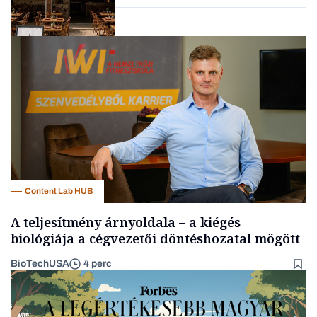
Gasztró
Content Lab HUB
A teljesítmény árnyoldala – a kiégés
biológiája a cégvezetői döntéshozatal mögött
BioTechUSA
4 perc