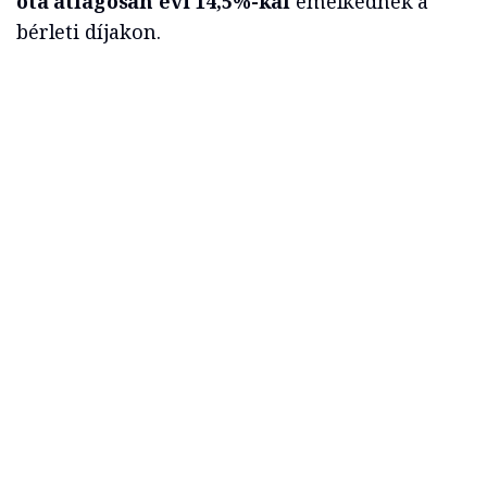
óta átlagosan évi 14,5%-kal
emelkednek a
bérleti díjakon.