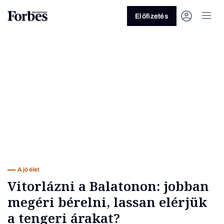
Előfizetés
Vagy fedezze fel a következő
témákat
Üzlet
Pénz
Zöld
Legyél jobb!
A jó élet
Vitorlázni a Balatonon: jobban
megéri bérelni, lassan elérjük
a tengeri árakat?