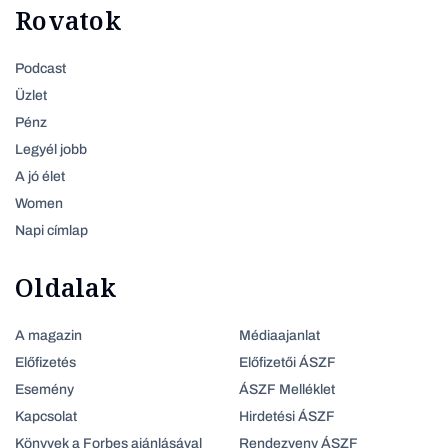
Rovatok
Podcast
Üzlet
Pénz
Legyél jobb
A jó élet
Women
Napi címlap
Oldalak
A magazin
Médiaajanlat
Előfizetés
Előfizetői ÁSZF
Esemény
ÁSZF Melléklet
Kapcsolat
Hirdetési ÁSZF
Könyvek a Forbes ajánlásával
Rendezveny ÁSZF