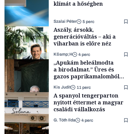
klímát a hőségben
Szalai Péter
5 perc
Aszály, ársokk,
generációváltás – aki a
viharban is előre néz
K&amp;H
4 perc
Tech
„Apukám beleálmodta
a birodalmat.” Üres és
gazos paprikamalomból
lett az igazi családi
Kis Judit
11 perc
fűszersztori
TÁMOGATÓI
A spanyol tengerparton
TARTALOM
nyitott éttermet a magyar
családi vállalkozás
G. Tóth Ilda
4 perc
Családi
vállalkozások