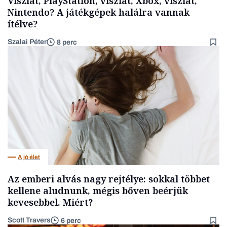
Viszlát, PlayStation, viszlát, Xbox, viszlát,
Nintendo? A játékgépek halálra vannak
ítélve?
Szalai Péter
8 perc
A jó élet
Az emberi alvás nagy rejtélye: sokkal többet
kellene aludnunk, mégis bőven beérjük
kevesebbel. Miért?
Scott Travers
6 perc