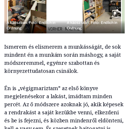
A káoszban. Fotó: Endlich in
A káosz után. Fotó: Endlich in
Ordnung
Ordnung
Ismerem és elismerem a munkásságát, de sok
mindent én a munkám során máshogy, a saját
módszeremmel, egyénre szabottan és
környezettudatosan csinálok.
Én is „végigmariztam” az első könyve
megjelenésekor a lakást, imádtam minden
percét. Az ő módszere azoknak jó, akik képesek
a rendrakást a saját kezükbe venni, elkezdeni
és be is fejezni, és közben mindenről eldönteni,
kell-e vagy sem. És szeretnek hajtogatni is.