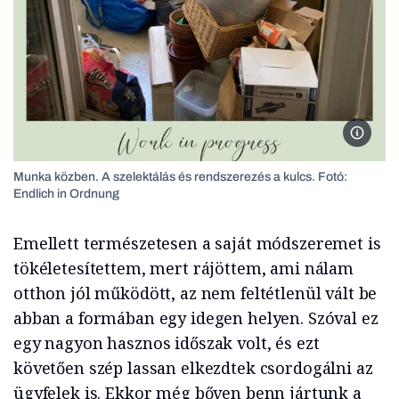
Munka k
Munka közben. A szelektálás és rendszerezés a kulcs. Fotó:
Endlich in Ordnung
Emellett természetesen a saját módszeremet is
tökéletesítettem, mert rájöttem, ami nálam
otthon jól működött, az nem feltétlenül vált be
abban a formában egy idegen helyen. Szóval ez
egy nagyon hasznos időszak volt, és ezt
követően szép lassan elkezdtek csordogálni az
ügyfelek is. Ekkor még bőven benn jártunk a