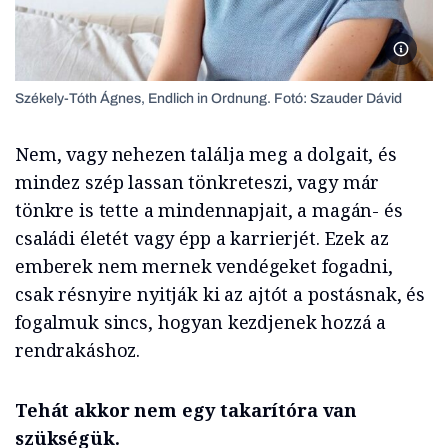
Székely
Székely-Tóth Ágnes, Endlich in Ordnung. Fotó: Szauder Dávid
Nem, vagy nehezen találja meg a dolgait, és
mindez szép lassan tönkreteszi, vagy már
tönkre is tette a mindennapjait, a magán- és
családi életét vagy épp a karrierjét. Ezek az
emberek nem mernek vendégeket fogadni,
csak résnyire nyitják ki az ajtót a postásnak, és
fogalmuk sincs, hogyan kezdjenek hozzá a
rendrakáshoz.
Tehát akkor nem egy takarítóra van
szükségük.