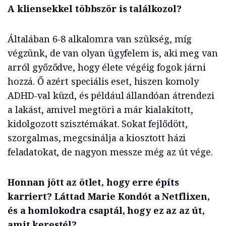
A kliensekkel többször is találkozol?
Általában 6-8 alkalomra van szükség, míg
végzünk, de van olyan ügyfelem is, aki meg van
arról győződve, hogy élete végéig fogok járni
hozzá. Ő azért speciális eset, hiszen komoly
ADHD-val küzd, és például állandóan átrendezi
a lakást, amivel megtöri a már kialakított,
kidolgozott szisztémákat. Sokat fejlődött,
szorgalmas, megcsinálja a kiosztott házi
feladatokat, de nagyon messze még az út vége.
Honnan jött az ötlet, hogy erre építs
karriert? Láttad Marie Kondót a Netflixen,
és a homlokodra csaptál, hogy ez az az út,
amit kerestél?