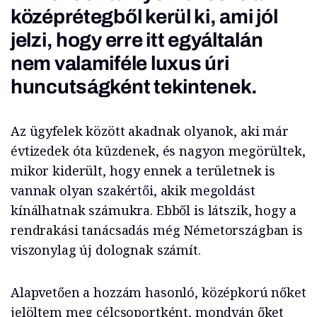
középrétegből kerül ki, ami jól
jelzi, hogy erre itt egyáltalán
nem valamiféle luxus úri
huncutságként tekintenek.
Az ügyfelek között akadnak olyanok, aki már
évtizedek óta küzdenek, és nagyon megörültek,
mikor kiderült, hogy ennek a területnek is
vannak olyan szakértői, akik megoldást
kínálhatnak számukra. Ebből is látszik, hogy a
rendrakási tanácsadás még Németországban is
viszonylag új dolognak számít.
Alapvetően a hozzám hasonló, középkorú nőket
jelöltem meg célcsoportként, mondván őket