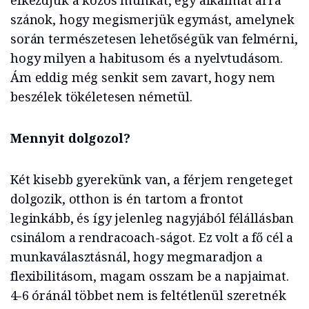
elkezdjük a közös munkát, egy alkalmat arra
szánok, hogy megismerjük egymást, amelynek
során természetesen lehetőségük van felmérni,
hogy milyen a habitusom és a nyelvtudásom.
Ám eddig még senkit sem zavart, hogy nem
beszélek tökéletesen németül.
Mennyit dolgozol?
Két kisebb gyerekünk van, a férjem rengeteget
dolgozik, otthon is én tartom a frontot
leginkább, és így jelenleg nagyjából félállásban
csinálom a rendracoach-ságot. Ez volt a fő cél a
munkaválasztásnál, hogy megmaradjon a
flexibilitásom, magam osszam be a napjaimat.
4-6 óránál többet nem is feltétlenül szeretnék