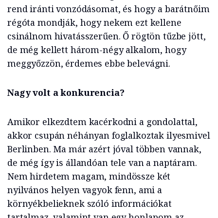
rend iránti vonzódásomat, és hogy a barátnőim
régóta mondják, hogy nekem ezt kellene
csinálnom hivatásszerűen. Ő rögtön tűzbe jött,
de még kellett három-négy alkalom, hogy
meggyőzzön, érdemes ebbe belevágni.
Nagy volt a konkurencia?
Amikor elkezdtem kacérkodni a gondolattal,
akkor csupán néhányan foglalkoztak ilyesmivel
Berlinben. Ma már azért jóval többen vannak,
de még így is állandóan tele van a naptáram.
Nem hirdetem magam, mindössze két
nyilvános helyen vagyok fenn, ami a
környékbelieknek szóló információkat
tartalmaz, valamint van egy honlapom az