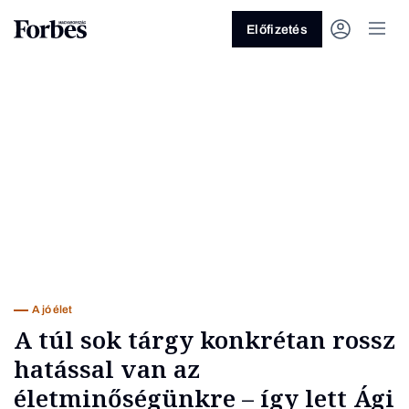
Előfizetés
Vagy fedezze fel a következő
témákat
Üzlet
Pénz
Zöld
Legyél jobb!
A jó élet
A túl sok tárgy konkrétan rossz
hatással van az
életminőségünkre – így lett Ági