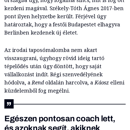
országba úgy, hogy fogalma sincs, mit is fog ott
kezdeni magával. Székely-Tóth Ágnes 2017-ben
pont ilyen helyzetbe került. Férjével úgy
határoztak, hogy a festői Budapestet elhagyva
Berlinben kezdenek új életet.
Az irodai taposómalomba nem akart
visszaugrani, úgyhogy rövid ideig tartó
tépelődés után úgy döntött, hogy saját
vállalkozást indít. Régi szenvedélyének
hódolva, a
Rend
oldalán harcolva, a
Káosz
elleni
küzdelemből fog megélni.
Egészen pontosan coach lett,
és azoknak segít, akiknek