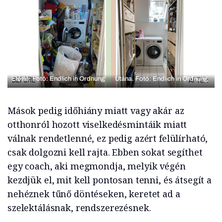
Előtte. Fotó: Endlich in Ordnung
Utána. Fotó: Endlich in Ordnung
Mások pedig időhiány miatt vagy akár az
otthonról hozott viselkedésmintáik miatt
válnak rendetlenné, ez pedig azért felülírható,
csak dolgozni kell rajta. Ebben sokat segíthet
egy coach, aki megmondja, melyik végén
kezdjük el, mit kell pontosan tenni, és átsegít a
nehéznek tűnő döntéseken, keretet ad a
szelektálásnak, rendszerezésnek.