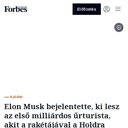
Előfizetés
Fotó
Vagy fedezze fel a következő
témákat
Üzlet
Pénz
Zöld
Legyél jobb!
A jó élet
Elon Musk bejelentette, ki lesz
az első milliárdos űrturista,
akit a rakétájával a Holdra