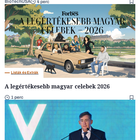
BioTechUSA
4 perc
Listák és Extrák
A legértékesebb magyar celebek 2026
1 perc