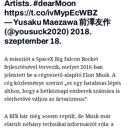
Artists.
#dearMoon
https://t.co/ivMypEcWBZ
— Yusaku Maezawa 前澤友作
(@yousuck2020)
2018.
szeptember 18.
A missziót a SpaceX Big Falcon Rocket
fejlesztésével tervezik, melyet 2016-ban
jelentett be a cégvezető-alapító Elon Musk. A
cég közleménye szerint „ez egy hatalmas lépés
ahhoz, hogy a hétköznapi emberek számára is
elérhetővé váljon az űrturizmus”.
A BFR bár még sosem repült, de Musk már
elárult néhány technikai információt róla: a