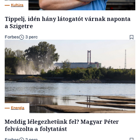
Kultúra
Tippelj, idén hány látogatót várnak naponta
a Szigetre
Forbes
3 perc
Energia
Meddig lélegezhetünk fel? Magyar Péter
felvázolta a folytatást
Forbes
2 perc