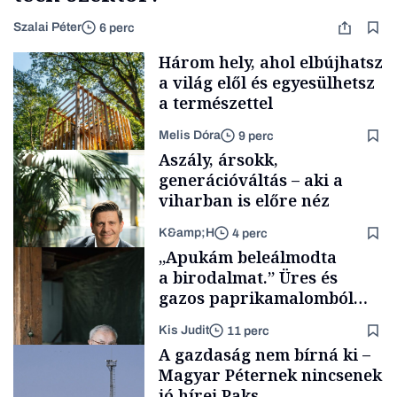
Szalai Péter
6 perc
Három hely, ahol elbújhatsz
a világ elől és egyesülhetsz
a természettel
Melis Dóra
9 perc
Aszály, ársokk,
generációváltás – aki a
viharban is előre néz
K&amp;H
4 perc
Longevity
„Apukám beleálmodta
a birodalmat.” Üres és
gazos paprikamalomból
lett az igazi családi
Kis Judit
11 perc
fűszersztori
TÁMOGATÓI
A gazdaság nem bírná ki –
TARTALOM
Magyar Péternek nincsenek
jó hírei Paks