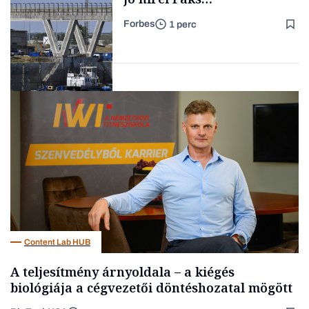
újraindításáról
Forbes
1 perc
Családi
vállalkozások
Energia
Content Lab HUB
A teljesítmény árnyoldala – a kiégés
biológiája a cégvezetői döntéshozatal mögött