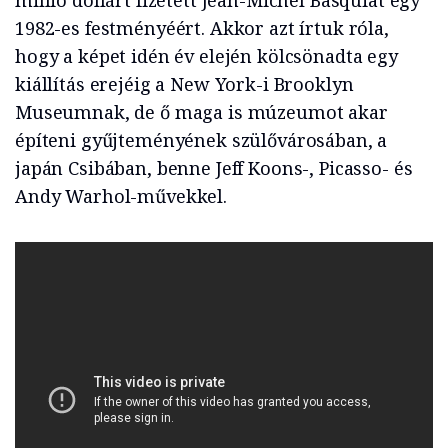
millió dollárt fizetett Jean-Michel Basquiat egy
1982-es festményéért. Akkor azt írtuk róla,
hogy a képet idén év elején kölcsönadta egy
kiállítás erejéig a New York-i Brooklyn
Museumnak, de ő maga is múzeumot akar
építeni gyűjteményének szülővárosában, a
japán Csibában, benne Jeff Koons-, Picasso- és
Andy Warhol-művekkel.