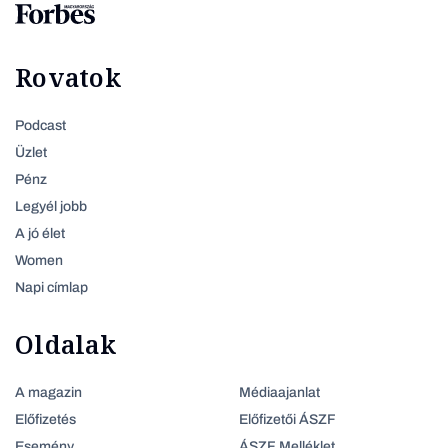
Rovatok
Podcast
Üzlet
Pénz
Legyél jobb
A jó élet
Women
Napi címlap
Oldalak
A magazin
Médiaajanlat
Előfizetés
Előfizetői ÁSZF
Esemény
ÁSZF Melléklet