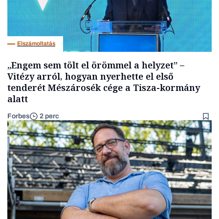
Elszámoltatás
„Engem sem tölt el örömmel a helyzet” –
Vitézy arról, hogyan nyerhette el első
tenderét Mészárosék cége a Tisza-kormány
alatt
Forbes
2 perc