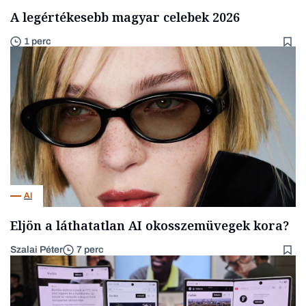
A legértékesebb magyar celebek 2026
1 perc
AI
Eljön a láthatatlan AI okosszemüvegek kora?
Szalai Péter
7 perc