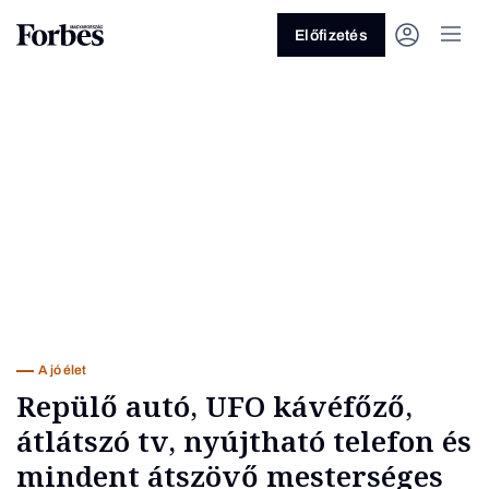
Előfizetés
Vagy fedezze fel a következő
témákat
Üzlet
Pénz
Zöld
Legyél jobb!
A jó élet
Repülő autó, UFO kávéfőző,
átlátszó tv, nyújtható telefon és
mindent átszövő mesterséges