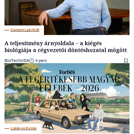
Content Lab HUB
A teljesítmény árnyoldala – a kiégés
biológiája a cégvezetői döntéshozatal mögött
BioTechUSA
4 perc
Listák és Extrák