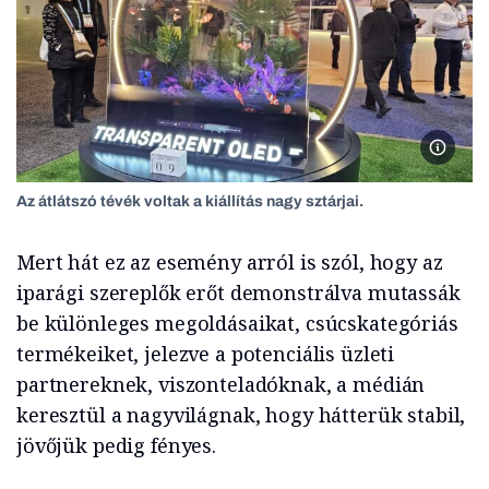
Az átlát
Az átlátszó tévék voltak a kiállítás nagy sztárjai.
Mert hát ez az esemény arról is szól, hogy az
iparági szereplők erőt demonstrálva mutassák
be különleges megoldásaikat, csúcskategóriás
termékeiket, jelezve a potenciális üzleti
partnereknek, viszonteladóknak, a médián
keresztül a nagyvilágnak, hogy hátterük stabil,
jövőjük pedig fényes.