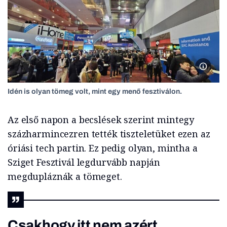
Idén is
Idén is olyan tömeg volt, mint egy menő fesztiválon.
Az első napon a becslések szerint mintegy
százharmincezren tették tiszteletüket ezen az
óriási tech partin. Ez pedig olyan, mintha a
Sziget Fesztivál legdurvább napján
megdupláznák a tömeget.
Csakhogy itt nem azért