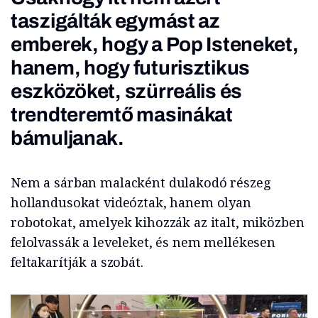
taszigálták egymást az
emberek, hogy a Pop Isteneket,
hanem, hogy futurisztikus
eszközöket, szürreális és
trendteremtő masinákat
bámuljanak.
Nem a sárban malacként dulakodó részeg
hollandusokat videóztak, hanem olyan
robotokat, amelyek kihozzák az italt, miközben
felolvassák a leveleket, és nem mellékesen
feltakarítják a szobát.