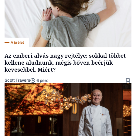
A jó élet
Az emberi alvás nagy rejtélye: sokkal többet
kellene aludnunk, mégis bőven beérjük
kevesebbel. Miért?
Scott Travers
6 perc