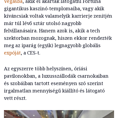
Vegasba
, akik el akartak látogatni Fortuna
gigantikus kaszinó-templomaiba, vagy akik
kíváncsiak voltak valamelyik karrierje zenitjén
már túl lévő sztár utolsó nagyobb
felvillanásaira. Hanem azok is, akik a tech
szektorban mozognak, hiszen ekkor rendezték
meg az iparág (egyik) legnagyobb globális
expóját
, a CES-t.
Az egyszerre több helyszínen, óriási
pavilonokban, a luxusszállodák csarnokaiban
és szobáiban tartott eseményen szó szerint
irgalmatlan mennyiségű kiállító és látogató
vett részt.