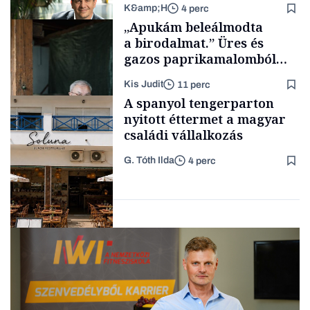
K&amp;H
4 perc
Tech
„Apukám beleálmodta
a birodalmat.” Üres és
gazos paprikamalomból
lett az igazi családi
Kis Judit
11 perc
fűszersztori
TÁMOGATÓI
A spanyol tengerparton
TARTALOM
nyitott éttermet a magyar
családi vállalkozás
G. Tóth Ilda
4 perc
Családi
vállalkozások
Gasztró