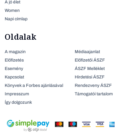
A jó élet
Women
Napi címlap
Oldalak
A magazin
Médiaajanlat
Előfizetés
Előfizetői ÁSZF
Esemény
ÁSZF Melléklet
Kapcsolat
Hirdetési ÁSZF
Könyvek a Forbes ajánlásával
Rendezveny ÁSZF
Impresszum
Támogatói tartalom
Így dolgozunk