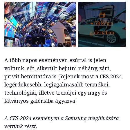
+
58
kép a
galériában
A több napos eseményen ezúttal is jelen
voltunk, sőt, sikerült bejutni néhány, zárt,
privát bemutatóra is. Jöjjenek most a CES 2024
legérdekesebb, legizgalmasabb termékei,
technológiái, illetve trendjei egy nagy és
látványos galériába ágyazva!
A CES 2024 eseményen a Samsung meghívására
vettünk részt.