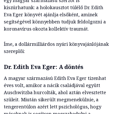
egy magyar származású szerzőt is
kiszúrhatunk: a holokausztot túlélő Dr. Edith
Eva Eger könyvét ajánlja elsőként, aminek
segítségével könnyebben tudjuk feldolgozni a
koronavírus okozta kollektív traumát.
Íme, a dollármilliárdos nyári könyvajánlójának
szereplői:
Dr. Edith Eva Eger: A döntés
A magyar származású Edith Eva Eger tizenhat
éves volt, amikor a nácik családjával együtt
Auschwitzba hurcolták, ahol aztán elvesztette
szüleit. Miután sikerült megmenekülnie, a
tengerentúlon azért lett pszichológus, hogy
másoknak is segítsen megszabadulni a