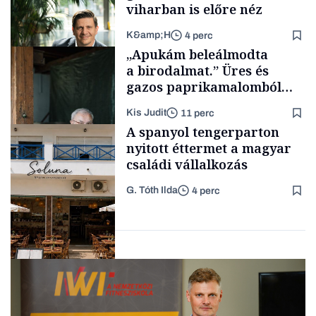
viharban is előre néz
K&amp;H
4 perc
Tech
„Apukám beleálmodta
a birodalmat.” Üres és
gazos paprikamalomból
lett az igazi családi
Kis Judit
11 perc
fűszersztori
TÁMOGATÓI
A spanyol tengerparton
TARTALOM
nyitott éttermet a magyar
családi vállalkozás
G. Tóth Ilda
4 perc
Családi
vállalkozások
Gasztró