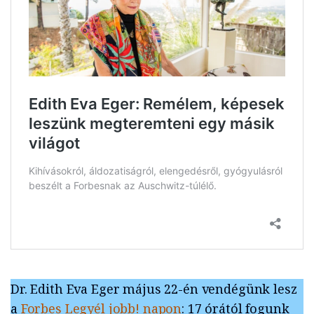
Dr. Edith Eva Eger május 22-én vendégünk lesz
a
Forbes Legyél jobb! napon
: 17 órától fogunk