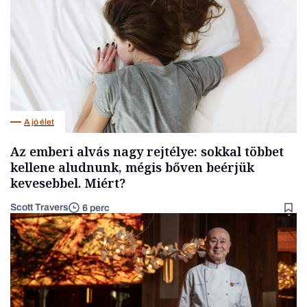
A jó élet
Az emberi alvás nagy rejtélye: sokkal többet
kellene aludnunk, mégis bőven beérjük
kevesebbel. Miért?
Scott Travers
6 perc