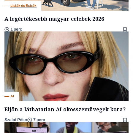
Listák és Extrák
A legértékesebb magyar celebek 2026
1 perc
AI
Eljön a láthatatlan AI okosszemüvegek kora?
Szalai Péter
7 perc