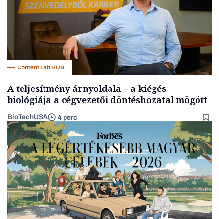
Content Lab HUB
A teljesítmény árnyoldala – a kiégés
biológiája a cégvezetői döntéshozatal mögött
BioTechUSA
4 perc