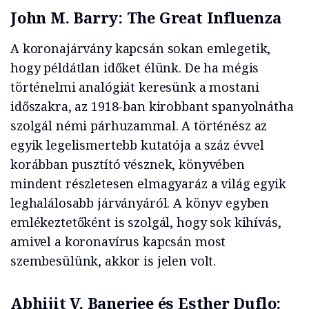
John M. Barry: The Great Influenza
A koronajárvány kapcsán sokan emlegetik,
hogy példátlan időket élünk. De ha mégis
történelmi analógiát keresünk a mostani
időszakra, az 1918-ban kirobbant spanyolnátha
szolgál némi párhuzammal. A történész az
egyik legelismertebb kutatója a száz évvel
korábban pusztító vésznek, könyvében
mindent részletesen elmagyaráz a világ egyik
leghalálosabb járványáról. A könyv egyben
emlékeztetőként is szolgál, hogy sok kihívás,
amivel a koronavírus kapcsán most
szembesülünk, akkor is jelen volt.
Abhijit V. Banerjee és Esther Duflo: