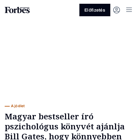
Előfizetés
Vagy fedezze fel a következő
témákat
Üzlet
Pénz
Zöld
Legyél jobb!
A jó élet
Magyar bestseller író
pszichológus könyvét ajánlja
Bill Gates, hogy könnyebben