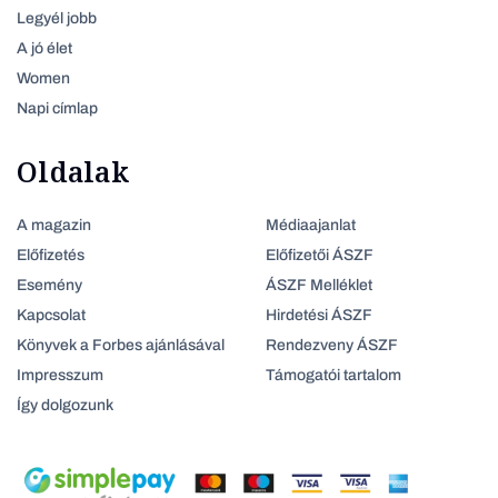
Legyél jobb
A jó élet
Women
Napi címlap
Oldalak
A magazin
Médiaajanlat
Előfizetés
Előfizetői ÁSZF
Esemény
ÁSZF Melléklet
Kapcsolat
Hirdetési ÁSZF
Könyvek a Forbes ajánlásával
Rendezveny ÁSZF
Impresszum
Támogatói tartalom
Így dolgozunk