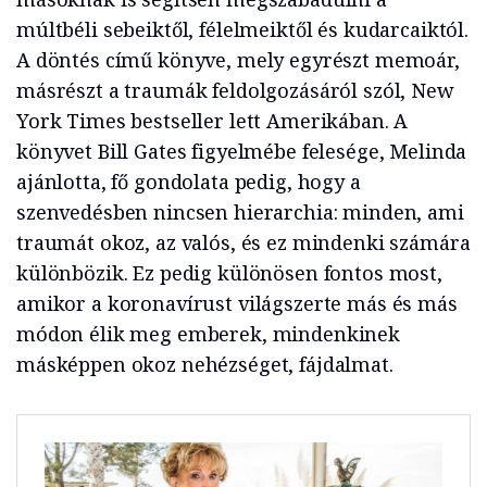
múltbéli sebeiktől, félelmeiktől és kudarcaiktól.
A döntés című könyve, mely egyrészt memoár,
másrészt a traumák feldolgozásáról szól, New
York Times bestseller lett Amerikában. A
könyvet Bill Gates figyelmébe felesége, Melinda
ajánlotta, fő gondolata pedig, hogy a
szenvedésben nincsen hierarchia: minden, ami
traumát okoz, az valós, és ez mindenki számára
különbözik. Ez pedig különösen fontos most,
amikor a koronavírust világszerte más és más
módon élik meg emberek, mindenkinek
másképpen okoz nehézséget, fájdalmat.