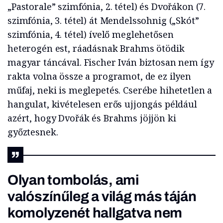
„Pastorale” szimfónia, 2. tétel) és Dvořákon (7.
szimfónia, 3. tétel) át Mendelssohnig („Skót”
szimfónia, 4. tétel) ívelő meglehetősen
heterogén est, ráadásnak Brahms ötödik
magyar táncával. Fischer Iván biztosan nem így
rakta volna össze a programot, de ez ilyen
műfaj, neki is meglepetés. Cserébe hihetetlen a
hangulat, kivételesen erős ujjongás például
azért, hogy Dvořák és Brahms jöjjön ki
győztesnek.
Olyan tombolás, ami
valószínűleg a világ más táján
komolyzenét hallgatva nem