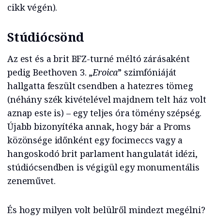
cikk végén).
Stúdiócsönd
Az est és a brit BFZ-turné méltó zárásaként
pedig Beethoven 3. „
Eroica
” szimfóniáját
hallgatta feszült csendben a hatezres tömeg
(néhány szék kivételével majdnem telt ház volt
aznap este is) – egy teljes óra tömény szépség.
Újabb bizonyítéka annak, hogy bár a Proms
közönsége időnként egy focimeccs vagy a
hangoskodó brit parlament hangulatát idézi,
stúdiócsendben is végigül egy monumentális
zeneművet.
És hogy milyen volt belülről mindezt megélni?