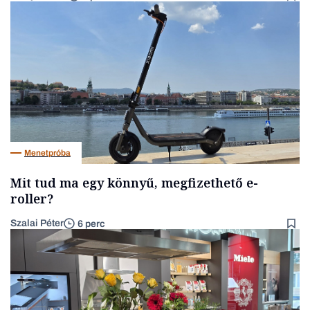
Menetpróba
Mit tud ma egy könnyű, megfizethető e-
roller?
Szalai Péter
6 perc