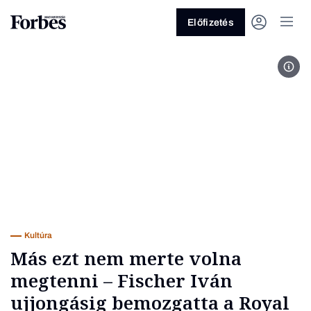
Előfizetés
Prom
Vagy fedezze fel a következő
témákat
Üzlet
Pénz
Zöld
Legyél jobb!
Kultúra
Más ezt nem merte volna
megtenni – Fischer Iván
ujjongásig bemozgatta a Royal