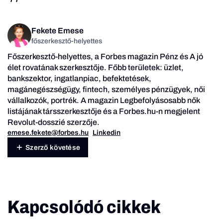
Fekete Emese
főszerkesztő-helyettes
Főszerkesztő-helyettes, a Forbes magazin Pénz és A jó
élet rovatának szerkesztője. Főbb területek: üzlet,
bankszektor, ingatlanpiac, befektetések,
magánegészségügy, fintech, személyes pénzügyek, női
vállalkozók, portrék. A magazin Legbefolyásosabb nők
listájának társszerkesztője és a Forbes.hu-n megjelent
Revolut-dosszié szerzője.
emese.fekete@forbes.hu
Linkedin
Szerző követése
Kapcsolódó cikkek