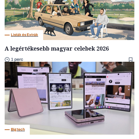
Listák és Extrák
A legértékesebb magyar celebek 2026
1 perc
Big tech