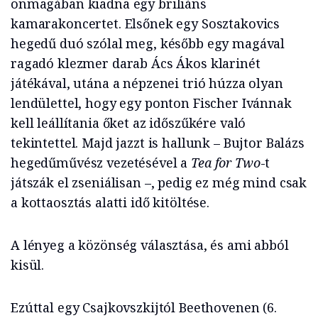
önmagában kiadna egy briliáns
kamarakoncertet. Elsőnek egy Sosztakovics
hegedű duó szólal meg, később egy magával
ragadó klezmer darab Ács Ákos klarinét
játékával, utána a népzenei trió húzza olyan
lendülettel, hogy egy ponton Fischer Ivánnak
kell leállítania őket az időszűkére való
tekintettel. Majd jazzt is hallunk – Bujtor Balázs
hegedűművész vezetésével a
Tea for Two
-t
játszák el zseniálisan –, pedig ez még mind csak
a kottaosztás alatti idő kitöltése.
A lényeg a közönség választása, és ami abból
kisül.
Ezúttal egy Csajkovszkijtól Beethovenen (6.