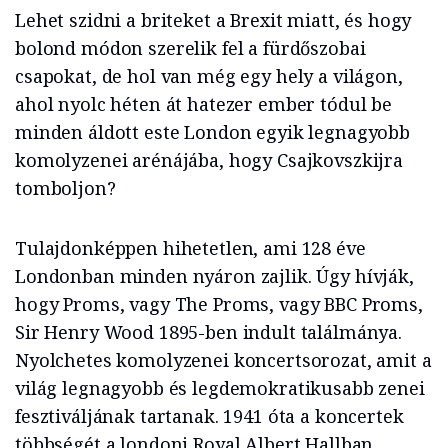
Lehet szidni a briteket a Brexit miatt, és hogy
bolond módon szerelik fel a fürdőszobai
csapokat, de hol van még egy hely a világon,
ahol nyolc héten át hatezer ember tódul be
minden áldott este London egyik legnagyobb
komolyzenei arénájába, hogy Csajkovszkijra
tomboljon?
Tulajdonképpen hihetetlen, ami 128 éve
Londonban minden nyáron zajlik. Úgy hívják,
hogy Proms, vagy The Proms, vagy BBC Proms,
Sir Henry Wood 1895-ben indult találmánya.
Nyolchetes komolyzenei koncertsorozat, amit a
világ legnagyobb és legdemokratikusabb zenei
fesztiváljának tartanak. 1941 óta a koncertek
többségét a londoni Royal Albert Hallban