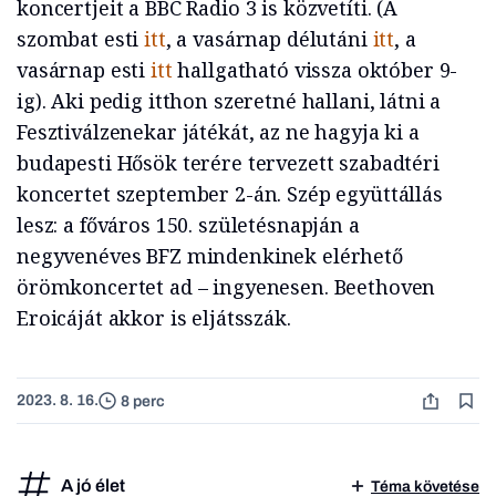
koncertjeit a BBC Radio 3 is közvetíti. (A
szombat esti
itt
, a vasárnap délutáni
itt
, a
vasárnap esti
itt
hallgatható vissza október 9-
ig). Aki pedig itthon szeretné hallani, látni a
Fesztiválzenekar játékát, az ne hagyja ki a
budapesti Hősök terére tervezett szabadtéri
koncertet szeptember 2-án. Szép együttállás
lesz: a főváros 150. születésnapján a
negyvenéves BFZ mindenkinek elérhető
örömkoncertet ad – ingyenesen. Beethoven
Eroicáját akkor is eljátsszák.
2023. 8. 16.
8 perc
A jó élet
Téma követése