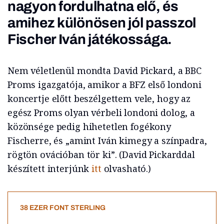
nagyon fordulhatna elő, és
amihez különösen jól passzol
Fischer Iván játékossága.
Nem véletlenül mondta David Pickard, a BBC
Proms igazgatója, amikor a BFZ első londoni
koncertje előtt beszélgettem vele, hogy az
egész Proms olyan vérbeli londoni dolog, a
közönsége pedig hihetetlen fogékony
Fischerre, és „amint Iván kimegy a színpadra,
rögtön ovációban tör ki”. (David Pickarddal
készített interjúnk
itt
olvasható.)
38 EZER FONT STERLING