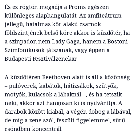
És ez rögtön megadja a Proms egészen
különleges alaphangulatát. Az amfiteátrum
jellegű, hatalmas kör alakú csarnok
földszintjének belső köre akkor is küzdőtér, ha
a színpadon nem Lady Gaga, hanem a Bostoni
Szimfonikusok játszanak, vagy éppen a
Budapesti Fesztiválzenekar.
A küzdőtéren Beethoven alatt is áll a közönség
– pulóverek, kabátok, hátizsákok, szütyők,
motyók, kulacsok a lábaknál –, és ha tetszik
neki, akkor azt hangosan ki is nyilvánítja. A
darabok között kiabál, a végén dobog a lábával,
de míg a zene szól, feszült figyelemmel, sűrű
csöndben koncentrál.