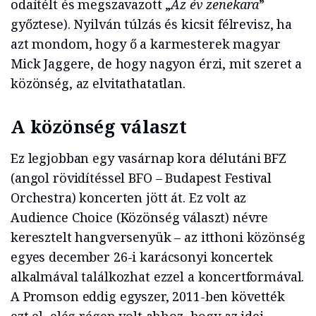
odaítélt és megszavazott „
Az év zenekara
”
győztese). Nyilván túlzás és kicsit félrevisz, ha
azt mondom, hogy ő a karmesterek magyar
Mick Jaggere, de hogy nagyon érzi, mit szeret a
közönség, az elvitathatatlan.
A közönség választ
Ez legjobban egy vasárnap kora délutáni BFZ
(angol rövidítéssel BFO – Budapest Festival
Orchestra) koncerten jött át. Ez volt az
Audience Choice (Közönség választ) névre
keresztelt hangversenyük – az itthoni közönség
egyes december 26-i karácsonyi koncertek
alkalmával találkozhat ezzel a koncertformával.
A Promson eddig egyszer, 2011-ben követték