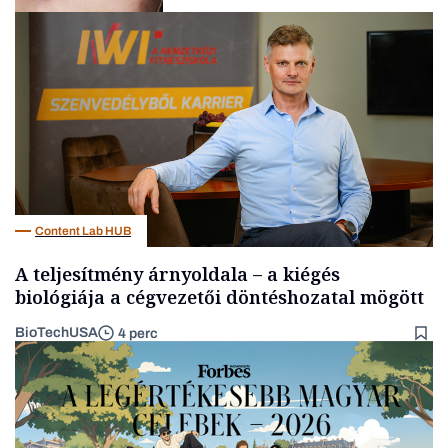
AI
Content Lab HUB
A teljesítmény árnyoldala – a kiégés
biológiája a cégvezetői döntéshozatal mögött
BioTechUSA
4 perc