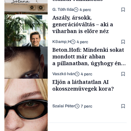
G. Tóth Ilda
4 perc
Aszály, ársokk,
generációváltás – aki a
viharban is előre néz
K&amp;H
4 perc
Gasztró
Beton.Hofi: Mindenki sokat
mondott már abban
a pillanatban, úgyhogy én
a legsarkosabb
Vaszkó Iván
4 perc
gondolataimat akartam
TÁMOGATÓI
Eljön a láthatatlan AI
TARTALOM
kimondani
okosszemüvegek kora?
Szalai Péter
7 perc
Forbes-sztori