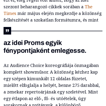
ezt el, elég régen volt ahhoz, hogy az idei
szezont beharangozó cikkek sorában a
The
Times
már május elején megkezdje a közönség
felkészítését a szokatlan formátumra, és mint
az idei Proms egyik
fénypontjaként emlegesse.
Az Audience Choice koreográfiája önmagában
komplett showműsor. A közönség kézhez kap
egy szépen kimunkált 12 oldalas füzetet,
mielőtt elfoglalja a helyét, benne 275 darabbal,
a zenekar repertoárjának egy szeletével. Mint
egy étlapon az elő-, fő- és utóételek, úgy
sorakoznak a nyitányok, a különböző