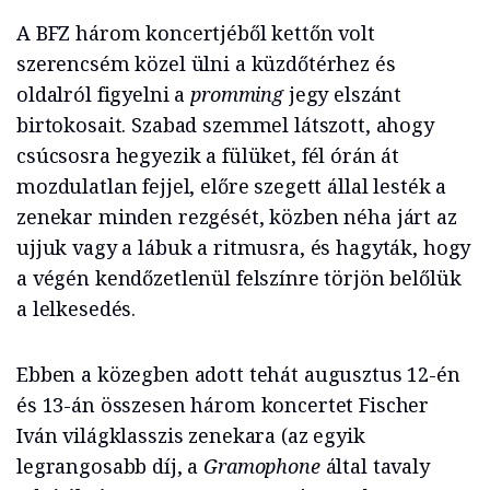
A BFZ három koncertjéből kettőn volt
szerencsém közel ülni a küzdőtérhez és
oldalról figyelni a
promming
jegy elszánt
birtokosait. Szabad szemmel látszott, ahogy
csúcsosra hegyezik a fülüket, fél órán át
mozdulatlan fejjel, előre szegett állal lesték a
zenekar minden rezgését, közben néha járt az
ujjuk vagy a lábuk a ritmusra, és hagyták, hogy
a végén kendőzetlenül felszínre törjön belőlük
a lelkesedés.
Ebben a közegben adott tehát augusztus 12-én
és 13-án összesen három koncertet Fischer
Iván világklasszis zenekara (az egyik
legrangosabb díj, a
Gramophone
által tavaly