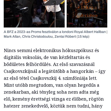
+
13
kép a
galériában
A BFZ a 2023-as Proms fesztiválon a londoni Royal Albert Hallban |
Mark Allan, Chris Christodoulou, Zentai Róbert (15 kép)
Nincs semmi elektronikus hókuszpókusz és
digitális voksolás, de van kézfeltartás és
bődületes felhördülés. Az első szavazásnál
Csajkovszkijnál a legátütőbb a hangorkán – így
az első tétel Csajkovszkij 4. szimfóniája lett.
Mint utóbb megtudom, van olyan hegedűs a
zenekarban, aki tényleg soha nem adta még
elő, kemény érettségi vizsga ez élőben, rögtön
hatezer zenekedvelő, köztük nem tudni, hány