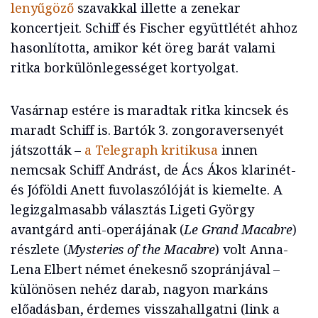
lenyűgöző
szavakkal illette a zenekar
koncertjeit. Schiff és Fischer együttlétét ahhoz
hasonlította, amikor két öreg barát valami
ritka borkülönlegességet kortyolgat.
Vasárnap estére is maradtak ritka kincsek és
maradt Schiff is. Bartók 3. zongoraversenyét
játszották –
a Telegraph kritikusa
innen
nemcsak Schiff Andrást, de Ács Ákos klarinét-
és Jóföldi Anett fuvolaszólóját is kiemelte. A
legizgalmasabb választás Ligeti György
avantgárd anti-operájának (
Le Grand Macabre
)
részlete (
Mysteries of the Macabre
) volt Anna-
Lena Elbert német énekesnő szopránjával –
különösen nehéz darab, nagyon markáns
előadásban, érdemes visszahallgatni (link a