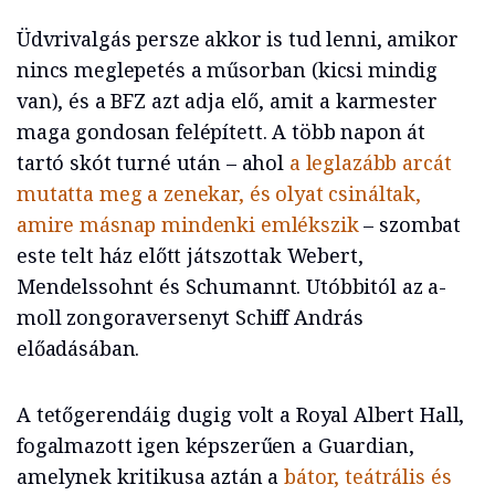
Üdvrivalgás persze akkor is tud lenni, amikor
nincs meglepetés a műsorban (kicsi mindig
van), és a BFZ azt adja elő, amit a karmester
maga gondosan felépített. A több napon át
tartó skót turné után – ahol
a leglazább arcát
mutatta meg a zenekar, és olyat csináltak,
amire másnap mindenki emlékszik
– szombat
este telt ház előtt játszottak Webert,
Mendelssohnt és Schumannt. Utóbbitól az a-
moll zongoraversenyt Schiff András
előadásában.
A tetőgerendáig dugig volt a Royal Albert Hall,
fogalmazott igen képszerűen a Guardian,
amelynek kritikusa aztán a
bátor, teátrális és