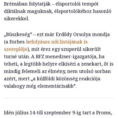
Brémában folytatják – élsportolói tempót
diktálnak maguknak, élsportolókéhoz hasonló
sikerekkel.
„Büszkeség” – ezt már Erdődy Orsolya mondja
(a Forbes
befolyásos női listájának is
szereplője
), mit érez egy szuperül sikerült
turné után. A BFZ menedzser-igazgatója, ha
teheti, a legtöbb helyre elkíséri a zenekart, őt is
mindig felemeli az élmény, nem utolsó sorban
azért, mert „a külföldi közönség reakciója
valahogy még elementárisabb”.
Idén július 14-től szeptember 9-ig tart a Proms,