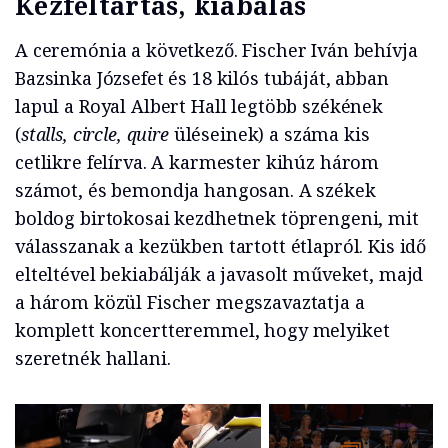
Kézfeltartás, kiabálás
A ceremónia a következő. Fischer Iván behívja
Bazsinka Józsefet és 18 kilós tubáját, abban
lapul a Royal Albert Hall legtöbb székének
(
stalls, circle, quire
üléseinek) a száma kis
cetlikre felírva. A karmester kihúz három
számot, és bemondja hangosan. A székek
boldog birtokosai kezdhetnek töprengeni, mit
válasszanak a kezükben tartott étlapról. Kis idő
elteltével bekiabálják a javasolt műveket, majd
a három közül Fischer megszavaztatja a
komplett koncertteremmel, hogy melyiket
szeretnék hallani.