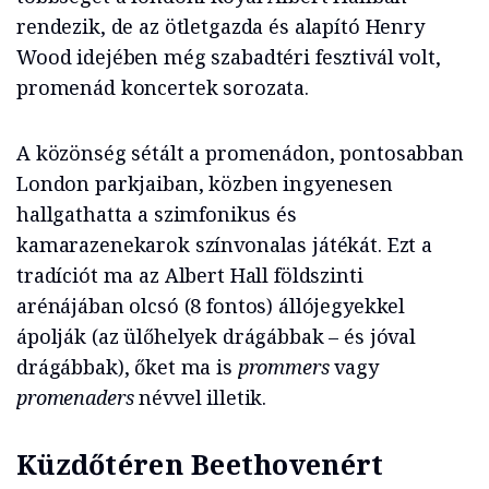
rendezik, de az ötletgazda és alapító Henry
Wood idejében még szabadtéri fesztivál volt,
promenád koncertek sorozata.
A közönség sétált a promenádon, pontosabban
London parkjaiban, közben ingyenesen
hallgathatta a szimfonikus és
kamarazenekarok színvonalas játékát. Ezt a
tradíciót ma az Albert Hall földszinti
arénájában olcsó (8 fontos) állójegyekkel
ápolják (az ülőhelyek drágábbak – és jóval
drágábbak), őket ma is
prommers
vagy
promenaders
névvel illetik.
Küzdőtéren Beethovenért