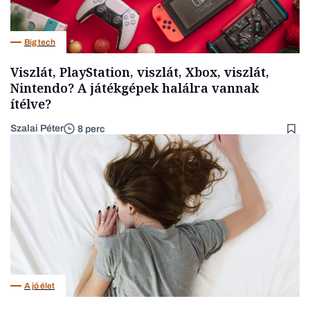
Big tech
Viszlát, PlayStation, viszlát, Xbox, viszlát,
Nintendo? A játékgépek halálra vannak
ítélve?
Szalai Péter
8 perc
A jó élet