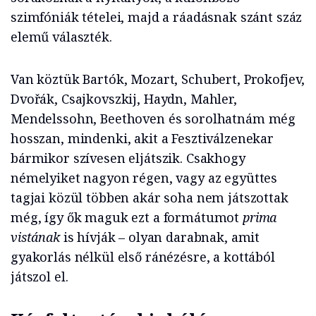
szimfóniák tételei, majd a ráadásnak szánt száz
elemű választék.
Van köztük Bartók, Mozart, Schubert, Prokofjev,
Dvořák, Csajkovszkij, Haydn, Mahler,
Mendelssohn, Beethoven és sorolhatnám még
hosszan, mindenki, akit a Fesztiválzenekar
bármikor szívesen eljátszik. Csakhogy
némelyiket nagyon régen, vagy az együttes
tagjai közül többen akár soha nem játszottak
még, így ők maguk ezt a formátumot
prima
vistának
is hívják – olyan darabnak, amit
gyakorlás nélkül első ránézésre, a kottából
játszol el.