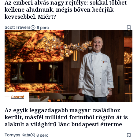
Az emberi alvás nagy rejtélye: sokkal többet
kellene aludnunk, mégis bőven beérjük
kevesebbel. Miért?
Scott Travers
6 perc
Gasztró
Az egyik leggazdagabb magyar családhoz
került, másfél milliárd forintból rögtön át is
alakult a világhírű lánc budapesti étterme
Tornyos Kata
8 perc