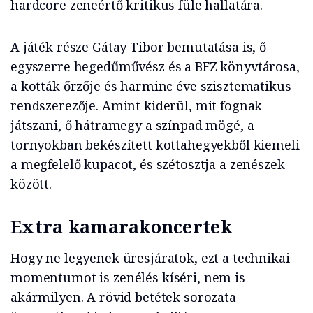
hardcore zeneértő kritikus füle hallatára.
A játék része Gátay Tibor bemutatása is, ő
egyszerre hegedűművész és a BFZ könyvtárosa,
a kották őrzője és harminc éve szisztematikus
rendszerezője. Amint kiderül, mit fognak
játszani, ő hátramegy a színpad mögé, a
tornyokban bekészített kottahegyekből kiemeli
a megfelelő kupacot, és szétosztja a zenészek
között.
Extra kamarakoncertek
Hogy ne legyenek üresjáratok, ezt a technikai
momentumot is zenélés kíséri, nem is
akármilyen. A rövid betétek sorozata