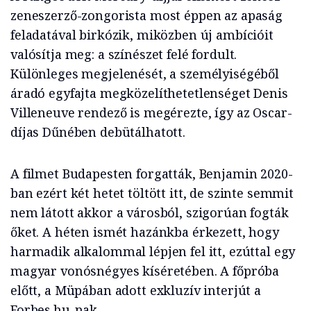
zeneszerző-zongorista most éppen az apaság
feladatával birkózik, miközben új ambícióit
valósítja meg: a színészet felé fordult.
Különleges megjelenését, a személyiségéből
áradó egyfajta megközelíthetetlenséget Denis
Villeneuve rendező is megérezte, így az Oscar-
díjas Dűnében debütálhatott.
A filmet Budapesten forgatták, Benjamin 2020-
ban ezért két hetet töltött itt, de szinte semmit
nem látott akkor a városból, szigorúan fogták
őket. A héten ismét hazánkba érkezett, hogy
harmadik alkalommal lépjen fel itt, ezúttal egy
magyar vonósnégyes kíséretében. A főpróba
előtt, a Müpában adott exkluzív interjút a
Forbes.hu-nak.