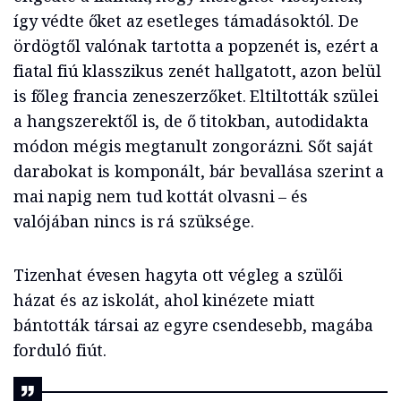
így védte őket az esetleges támadásoktól. De
ördögtől valónak tartotta a popzenét is, ezért a
fiatal fiú klasszikus zenét hallgatott, azon belül
is főleg francia zeneszerzőket. Eltiltották szülei
a hangszerektől is, de ő titokban, autodidakta
módon mégis megtanult zongorázni. Sőt saját
darabokat is komponált, bár bevallása szerint a
mai napig nem tud kottát olvasni – és
valójában nincs is rá szüksége.
Tizenhat évesen hagyta ott végleg a szülői
házat és az iskolát, ahol kinézete miatt
bántották társai az egyre csendesebb, magába
forduló fiút.