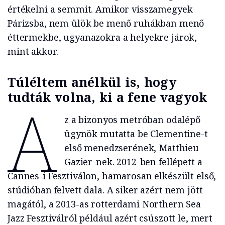
értékelni a semmit. Amikor visszamegyek
Párizsba, nem ülök be menő ruhákban menő
éttermekbe, ugyanazokra a helyekre járok,
mint akkor.
Túléltem anélkül is, hogy
tudták volna, ki a fene vagyok
A
z a bizonyos metróban odalépő
ügynök mutatta be Clementine-t
első menedzserének, Matthieu
Gazier-nek. 2012-ben fellépett a
Cannes-i Fesztiválon, hamarosan elkészült első,
stúdióban felvett dala. A siker azért nem jött
magától, a 2013-as rotterdami Northern Sea
Jazz Fesztiválról például azért csúszott le, mert