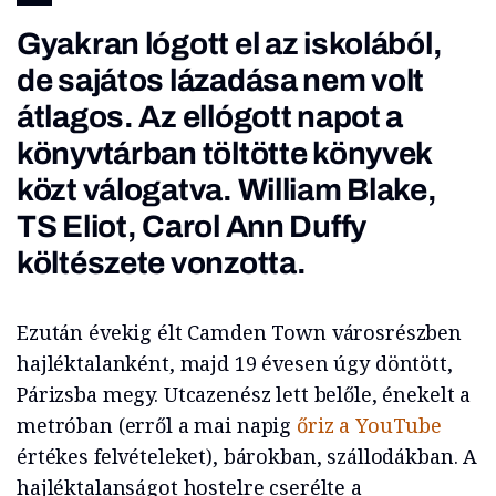
Gyakran lógott el az iskolából,
de sajátos lázadása nem volt
átlagos. Az ellógott napot a
könyvtárban töltötte könyvek
közt válogatva. William Blake,
TS Eliot, Carol Ann Duffy
költészete vonzotta.
Ezután évekig élt Camden Town városrészben
hajléktalanként, majd 19 évesen úgy döntött,
Párizsba megy. Utcazenész lett belőle, énekelt a
metróban (erről a mai napig
őriz a YouTube
értékes felvételeket), bárokban, szállodákban. A
hajléktalanságot hostelre cserélte a