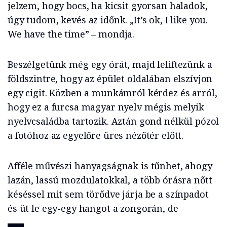
jelzem, hogy bocs, ha kicsit gyorsan haladok,
úgy tudom, kevés az időnk. „It’s ok, I like you.
We have the time” – mondja.
Beszélgetünk még egy órát, majd leliftezünk a
földszintre, hogy az épület oldalában elszívjon
egy cigit. Közben a munkámról kérdez és arról,
hogy ez a furcsa magyar nyelv mégis melyik
nyelvcsaládba tartozik. Aztán gond nélkül pózol
a fotóhoz az egyelőre üres nézőtér előtt.
Afféle művészi hanyagságnak is tűnhet, ahogy
lazán, lassú mozdulatokkal, a több órásra nőtt
késéssel mit sem törődve járja be a színpadot
és üt le egy-egy hangot a zongorán, de