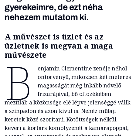
gyerekeimre, de ezt néha
nehezem mutatom ki.
A művészet is üzlet és az
üzletnek is megvan a maga
művészete
B
enjamin Clementine zenéje néhol
öntörvényű, miközben két méteres
magasságát még inkább növelő
frizurájával, bő öltözékében
mezítláb a közönsége elé lépve jelenséggé válik
a színpadon és azon kívül is. Nehéz műfaji
keretek közé szorítani. Kötöttségek nélkül
keveri a kortárs komolyzenét a kamarapoppal,