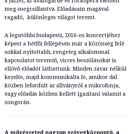
a jazzel, az avantgarde és rockopera elemeit
meg-megcsillantva. Előadásain magával
ragadó, különleges világot teremt.
A legutóbbi budapesti, 2016-os koncertjéhez
képest a hétfői fellépésén már a közönség felé
sokkal nyitottabb, rengeteg alkalommal
kapcsolatot teremtő, vicces beszólásokat is
ellövő előadót láthattunk. Minden zavar nélkül
kezelte, majd kommunikálta le, amikor dal
közben lefordult az állványról a mikrofonja,
vagy előadás közben kellett igazítani valamit a
zongorán.
A művészeted nagyon szövegközpontú, a