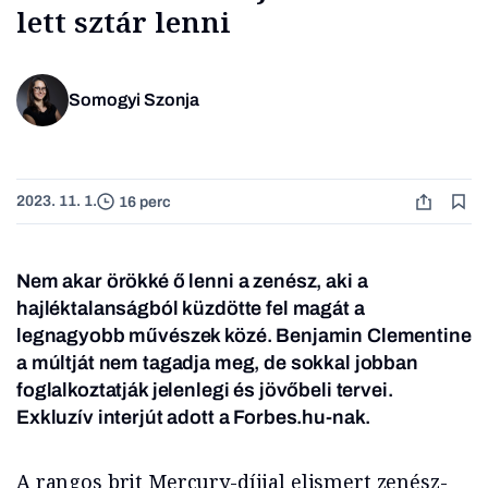
lett sztár lenni
Somogyi Szonja
2023. 11. 1.
16 perc
Nem akar örökké ő lenni a zenész, aki a
hajléktalanságból küzdötte fel magát a
legnagyobb művészek közé. Benjamin Clementine
a múltját nem tagadja meg, de sokkal jobban
foglalkoztatják jelenlegi és jövőbeli tervei.
Exkluzív interjút adott a Forbes.hu-nak.
A rangos brit Mercury-díjjal elismert zenész-