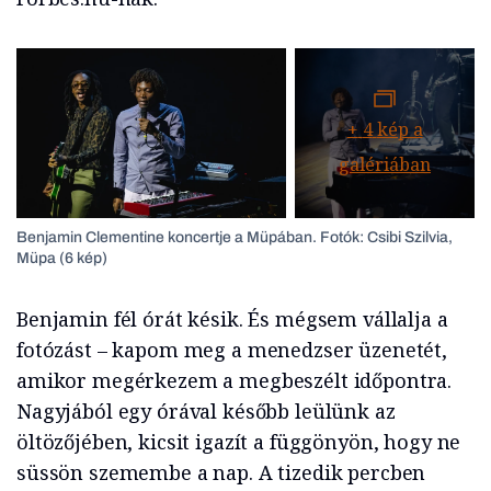
+
4
kép a
galériában
Benjamin Clementine koncertje a Müpában. Fotók: Csibi Szilvia,
Müpa (6 kép)
Benjamin fél órát késik. És mégsem vállalja a
fotózást – kapom meg a menedzser üzenetét,
amikor megérkezem a megbeszélt időpontra.
Nagyjából egy órával később leülünk az
öltözőjében, kicsit igazít a függönyön, hogy ne
süssön szemembe a nap. A tizedik percben