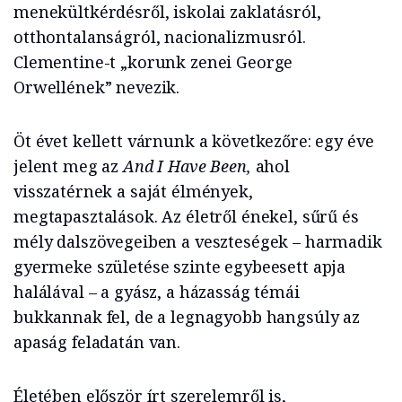
menekültkérdésről, iskolai zaklatásról,
otthontalanságról, nacionalizmusról.
Clementine-t „korunk zenei George
Orwellének” nevezik.
Öt évet kellett várnunk a következőre: egy éve
jelent meg az
And I Have Been,
ahol
visszatérnek a saját élmények,
megtapasztalások. Az életről énekel, sűrű és
mély dalszövegeiben a veszteségek – harmadik
gyermeke születése szinte egybeesett apja
halálával – a gyász, a házasság témái
bukkannak fel, de a legnagyobb hangsúly az
apaság feladatán van.
Életében először írt szerelemről is,