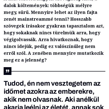
dalok költemények: többségük mélyre
megy, sűrű. Mennyire lehet az ilyen fajta
zenét mainstreammé tenni? Hosszabb
szövegek írásakor gyakran tapasztalom azt,
hogy sokaknak nincs türelmük arra, hogy
végigolvassák. Arra hivatkoznak, hogy
nincs idejük, pedig ez valószínűleg nem
erről szól. A zenében mennyire mutatkozik
meg ez a jelenség?
Tudod, én nem vesztegetem az
időmet azokra az emberekre,
akik nem olvasnak. Aki anélkül
akarja leélni az életét, annak sok