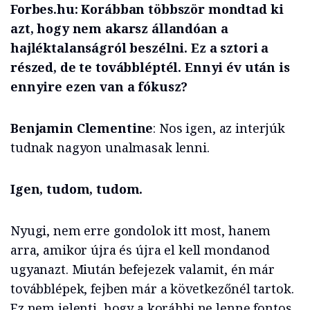
Forbes.hu: Korábban többször mondtad ki
azt, hogy nem akarsz állandóan a
hajléktalanságról beszélni. Ez a sztori a
részed, de te továbbléptél. Ennyi év után is
ennyire ezen van a fókusz?
Benjamin Clementine
: Nos igen, az interjúk
tudnak nagyon unalmasak lenni.
Igen, tudom, tudom.
Nyugi, nem erre gondolok itt most, hanem
arra, amikor újra és újra el kell mondanod
ugyanazt. Miután befejezek valamit, én már
továbblépek, fejben már a következőnél tartok.
Ez nem jelenti, hogy a korábbi ne lenne fontos,