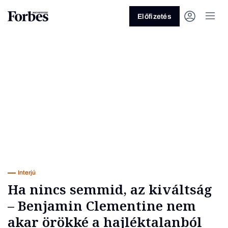
Előfizetés
Vagy fedezze fel a következő
témákat
Üzlet
Pénz
Zöld
Legyél jobb!
Interjú
Ha nincs semmid, az kiváltság
– Benjamin Clementine nem
akar örökké a hajléktalanból