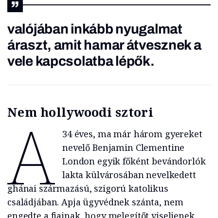
valójában inkább nyugalmat
áraszt, amit hamar átvesznek a
vele kapcsolatba lépők.
Nem hollywoodi sztori
A
34 éves, ma már három gyereket
nevelő Benjamin Clementine
London egyik főként bevándorlók
lakta külvárosában nevelkedett
ghánai származású, szigorú katolikus
családjában. Apja ügyvédnek szánta, nem
engedte a fiainak, hogy melegítőt viseljenek,