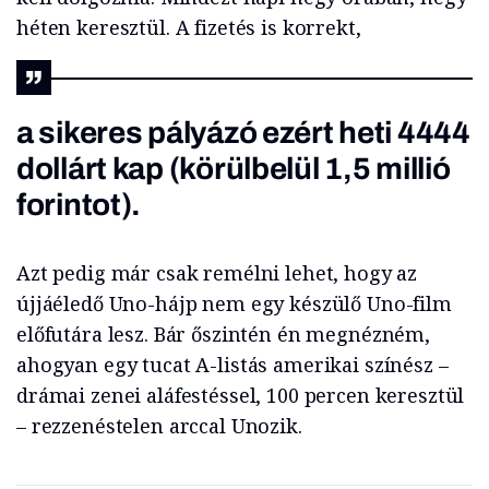
héten keresztül. A fizetés is korrekt,
a sikeres pályázó ezért heti 4444
dollárt kap (körülbelül 1,5 millió
forintot).
Azt pedig már csak remélni lehet, hogy az
újjáéledő Uno-hájp nem egy készülő Uno-film
előfutára lesz. Bár őszintén én megnézném,
ahogyan egy tucat A-listás amerikai színész –
drámai zenei aláfestéssel, 100 percen keresztül
– rezzenéstelen arccal Unozik.