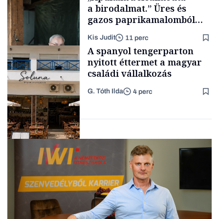
a birodalmat.” Üres és
gazos paprikamalomból
lett az igazi családi
Kis Judit
11 perc
fűszersztori
TÁMOGATÓI
A spanyol tengerparton
TARTALOM
nyitott éttermet a magyar
családi vállalkozás
G. Tóth Ilda
4 perc
Családi
vállalkozások
Gasztró