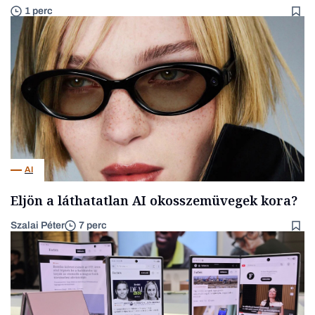
1 perc
AI
Eljön a láthatatlan AI okosszemüvegek kora?
Szalai Péter
7 perc