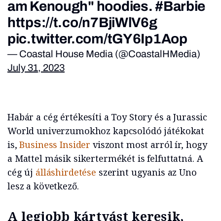
am Kenough" hoodies.
#Barbie
https://t.co/n7BjiWlV6g
pic.twitter.com/tGY6Ip1Aop
— Coastal House Media (@CoastalHMedia)
July 31, 2023
Habár a cég értékesíti a Toy Story és a Jurassic
World univerzumokhoz kapcsolódó játékokat
is,
Business Insider
viszont most arról ír, hogy
a Mattel másik sikertermékét is felfuttatná. A
cég új
álláshirdetése
szerint ugyanis az Uno
lesz a következő.
A legjobb kártyást keresik,