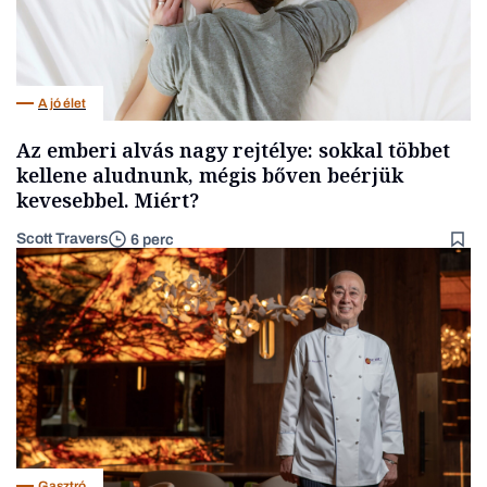
A jó élet
Az emberi alvás nagy rejtélye: sokkal többet
kellene aludnunk, mégis bőven beérjük
kevesebbel. Miért?
Scott Travers
6 perc
Gasztró