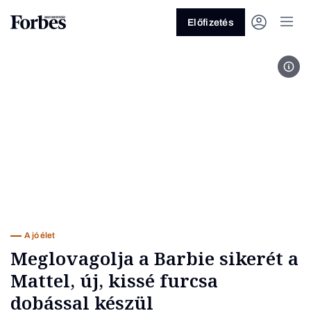
Előfizetés
Coli
Vagy fedezze fel a következő
témákat
Üzlet
Pénz
Zöld
Legyél jobb!
A jó élet
Meglovagolja a Barbie sikerét a
Mattel, új, kissé furcsa
dobással készül