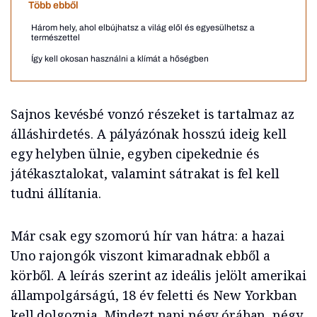
Több ebből
Három hely, ahol elbújhatsz a világ elől és egyesülhetsz a
természettel
Így kell okosan használni a klímát a hőségben
Sajnos kevésbé vonzó részeket is tartalmaz az
álláshirdetés. A pályázónak hosszú ideig kell
egy helyben ülnie, egyben cipekednie és
játékasztalokat, valamint sátrakat is fel kell
tudni állítania.
Már csak egy szomorú hír van hátra: a hazai
Uno rajongók viszont kimaradnak ebből a
körből. A leírás szerint az ideális jelölt amerikai
állampolgárságú, 18 év feletti és New Yorkban
kell dolgoznia. Mindezt napi négy órában, négy