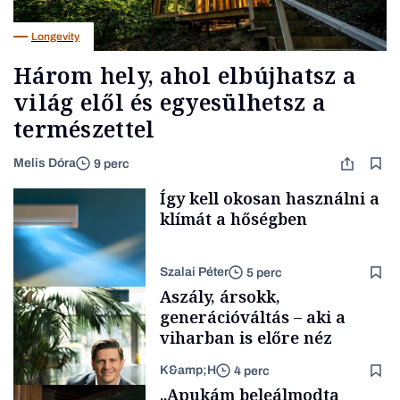
Longevity
Három hely, ahol elbújhatsz a
világ elől és egyesülhetsz a
természettel
Melis Dóra
9 perc
Így kell okosan használni a
klímát a hőségben
Szalai Péter
5 perc
Aszály, ársokk,
generációváltás – aki a
viharban is előre néz
K&amp;H
4 perc
Tech
„Apukám beleálmodta