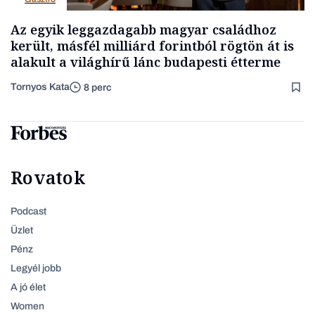
Az egyik leggazdagabb magyar családhoz
került, másfél milliárd forintból rögtön át is
alakult a világhírű lánc budapesti étterme
Tornyos Kata
8 perc
Rovatok
Podcast
Üzlet
Pénz
Legyél jobb
A jó élet
Women