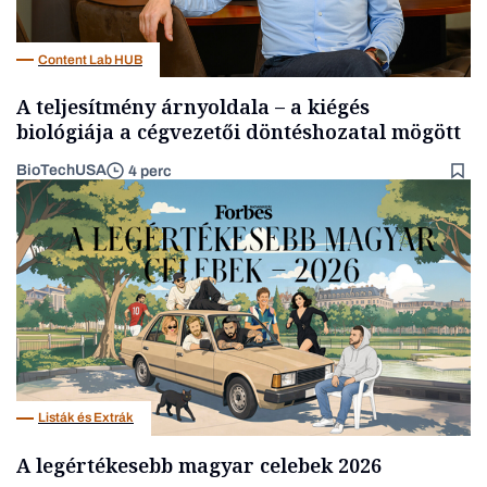
Content Lab HUB
A teljesítmény árnyoldala – a kiégés
biológiája a cégvezetői döntéshozatal mögött
BioTechUSA
4 perc
Listák és Extrák
A legértékesebb magyar celebek 2026