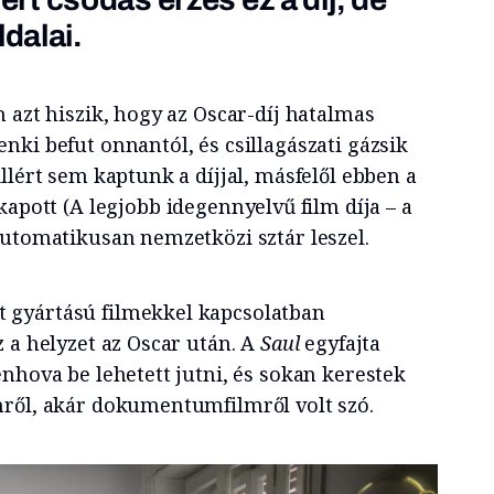
ldalai.
 azt hiszik, hogy az Oscar-díj hatalmas
ki befut onnantól, és csillagászati gázsik
llért sem kaptunk a díjjal, másfelől ebben a
apott (A legjobb idegennyelvű film díja – a
automatikusan nemzetközi sztár leszel.
t gyártású filmekkel kapcsolatban
 a helyzet az Oscar után. A
Saul
egyfajta
nhova be lehetett jutni, és sokan kerestek
ről, akár dokumentumfilmről volt szó.