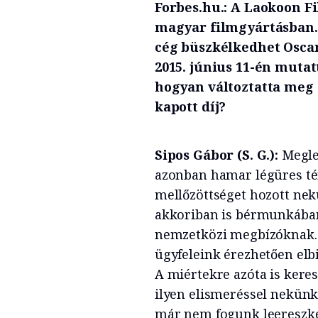
Forbes.hu.: A Laokoon F
magyar filmgyártásban. 
cég büszkélkedhet Oscar
2015. június 11-én mutatt
hogyan változtatta meg a 
kapott díj?
Sipos Gábor (S. G.):
Megle
azonban hamar légüres tér
mellőzöttséget hozott nek
akkoriban is bérmunkában 
nemzetközi megbízóknak. A
ügyfeleink érezhetően elbi
A miértekre azóta is keres
ilyen elismeréssel nekünk
már nem fogunk leereszke