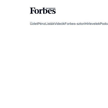
Üzlet
Pénz
Listák
Videók
Forbes-sztori
Hírlevelek
Podc