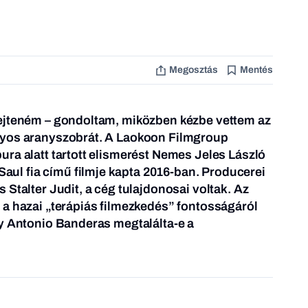
Megosztás
Mentés
ejteném – gondoltam, miközben kézbe vettem az
lyos aranyszobrát. A Laokoon Filmgroup
ra alatt tartott elismerést Nemes Jeles László
Saul fia
című filmje kapta 2016-ban. Producerei
Stalter Judit, a cég tulajdonosai voltak. Az
a hazai „terápiás filmezkedés” fontosságáról
gy Antonio Banderas megtalálta-e a