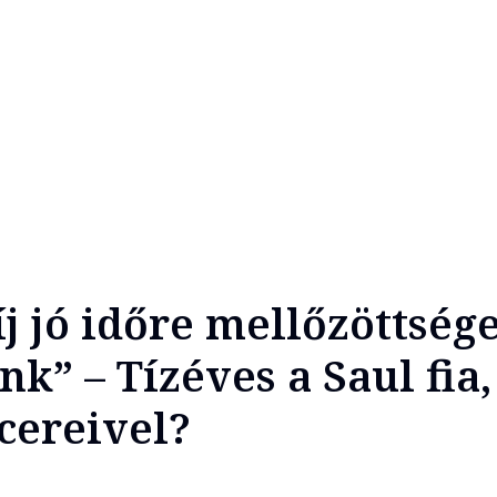
j jó időre mellőzöttség
k” – Tízéves a Saul fia,
ucereivel?