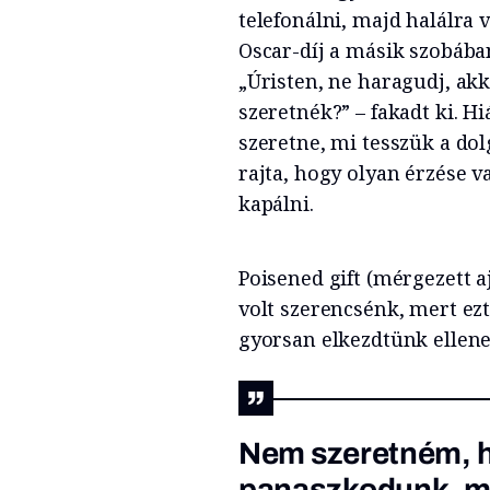
telefonálni, majd halálra v
Oscar-díj a másik szobába
„Úristen, ne haragudj, a
szeretnék?” – fakadt ki. H
szeretne, mi tesszük a dol
rajta, hogy olyan érzése 
kapálni.
Poisened gift (mérgezett 
volt szerencsénk, mert ez
gyorsan elkezdtünk ellene 
Nem szeretném, ha
panaszkodunk, mer