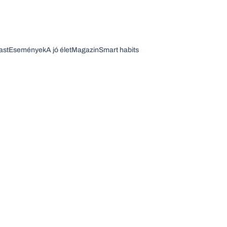
ast
Események
A jó élet
Magazin
Smart habits
Vagy fedezze fel a következő témákat
Üzlet
Pénz
Zöld
Legyél jobb!