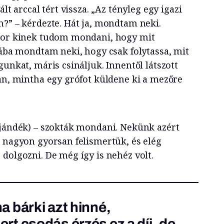
ált arccal tért vissza. „Az tényleg egy igazi
n?” – kérdezte. Hát ja, mondtam neki.
kkor kinek tudom mondani, hogy mit
iába mondtam neki, hogy csak folytassa, mit
gunkat, máris csináljuk. Innentől látszott
van, mintha egy grófot küldene ki a mezőre
ajándék) – szokták mondani. Nekünk azért
t nagyon gyorsan felismertük, és elég
dolgozni. De még így is nehéz volt.
 bárki azt hinné,
t csodás érzés ez a díj, de