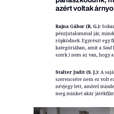
azért voltak árnyo
Rajna Gábor (R. G.):
Sokan
pénzjutalommal jár, minden
röpködnek. Egyrészt egy fi
kategóriában, amit a
Saul
k
szerk.) nem az van, hogy 
Stalter Judit (S. J.):
A sajá
szerencsére nem ez volt ez
névjegy lett, amivel minde
meg minket akár játékfilm