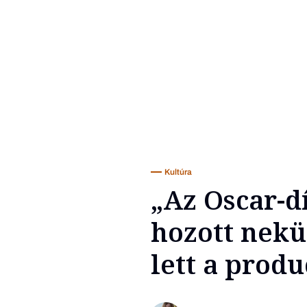
Kultúra
„Az Oscar-dí
hozott nekün
lett a prod