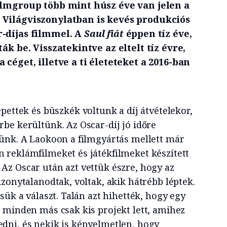
ilmgroup több mint húsz éve van jelen a
Világviszonylatban is kevés produkciós
-díjas filmmel. A
Saul fiát
éppen tíz éve,
ák be. Visszatekintve az eltelt tíz évre,
céget, illetve a ti életeteket a 2016-ban
pettek és büszkék voltunk a díj átvételekor,
be kerültünk. Az Oscar-díj jó időre
ünk. A Laokoon a filmgyártás mellett már
reklámfilmeket és játékfilmeket készített
z Oscar után azt vettük észre, hogy az
zonytalanodtak, voltak, akik hátrébb léptek.
sük a választ. Talán azt hihették, hogy egy
 minden más csak kis projekt lett, amihez
dni, és nekik is kényelmetlen, hogy