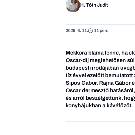
H. Tóth Judit
2025. 6. 11.
11 perc
Mekkora blama lenne, ha el
Oscar-díj meglehetősen sú
budapesti irodájában üvegbu
tíz évvel ezelőtt bemutatott
Sipos Gábor, Rajna Gábor és 
Oscar dermesztő hatásáról, 
és arról beszélgettünk, ho
konyhájukban a kávéfőzőt.