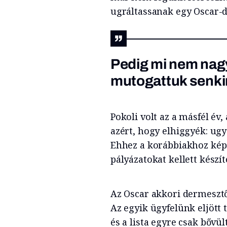
ugráltassanak egy Oscar-d
Pedig mi nem nagy
mutogattuk senki
Pokoli volt az a másfél 
azért, hogy elhiggyék: u
Ehhez a korábbiakhoz kép
pályázatokat kellett kész
Az Oscar akkori dermeszt
Az egyik ügyfelünk eljött t
és a lista egyre csak bővü