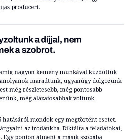
íjas producert.
zoltunk a díjjal, nem
nek a szobrot.
év, amíg nagyon kemény munkával küzdöttük
gyanolyanok maradtunk, ugyanúgy dolgozunk.
est még részletesebb, még pontosabb
ítenünk, még alázatosabbak voltunk.
ő hatásáról mondok egy megtörtént esetet.
árgyalni az irodánkba. Diktálta a feladatokat,
lt. Egy ponton átment a másik szobába