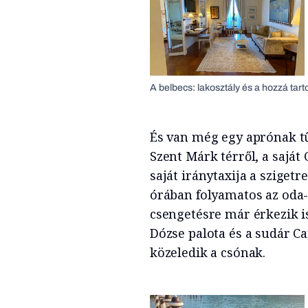
A belbecs: lakosztály és a hozzá tarto
És van még egy aprónak tű
Szent Márk térről, a saját C
saját iránytaxija a szigetr
órában folyamatos az oda-
csengetésre már érkezik i
Dózse palota és a sudár Ca
közeledik a csónak.