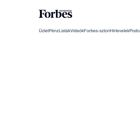
Üzlet
Pénz
Listák
Videók
Forbes-sztori
Hírlevelek
Podc