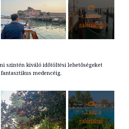
+
1
kép a
galériában
mi szintén kiváló időtöltési lehetőségeket
a fantasztikus medencéig.
+
2
kép a
galériában