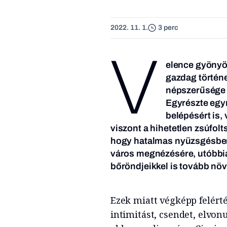
2022. 11. 1.
3 perc
V
elence gyönyör
gazdag történe
népszerűsége v
Egyrészte egyre
belépésért is,
viszont a hihetetlen zsúfolt
hogy hatalmas nyüzsgésben 
város megnézésére, utóbbia
bőröndjeikkel is tovább növe
Ezek miatt végképp felért
intimitást, csendet, elvon