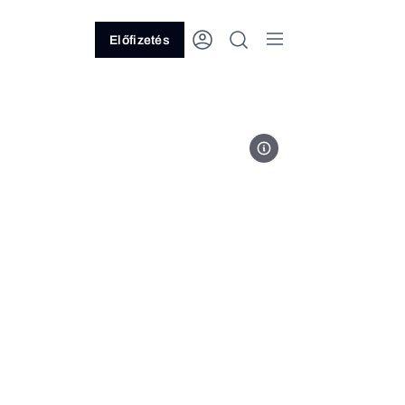
Előfizetés
Hajnali kilátások