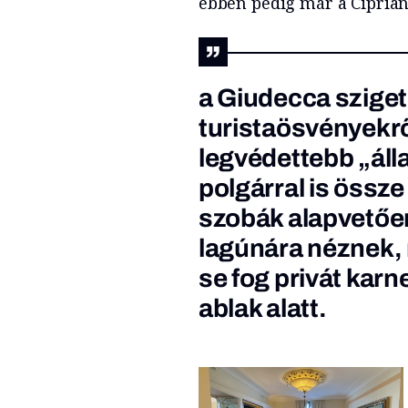
ebben pedig már a Cipriani
a Giudecca sziget 
turistaösvényekről
legvédettebb „álla
polgárral is össze
szobák alapvetően
lagúnára néznek, 
se fog privát karn
ablak alatt.