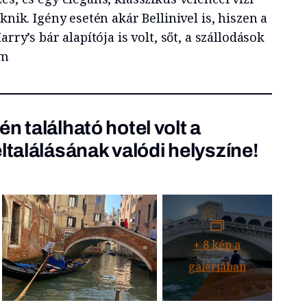
knik. Igény esetén akár Bellinivel is, hiszen a
rry’s bár alapítója is volt, sőt, a szállodások
em
n található hotel volt a
ltalálásának valódi helyszíne!
+
8
kép a
galériában