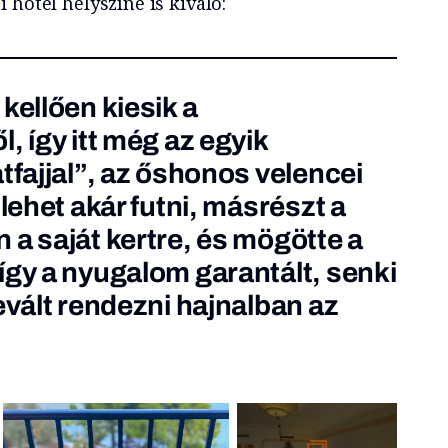
 hotel helyszíne is kiváló:
kellően kiesik a
, így itt még az egyik
tfajjal”, az őshonos velencei
 lehet akár futni, másrészt a
 a saját kertre, és mögötte a
így a nyugalom garantált, senki
evált rendezni hajnalban az