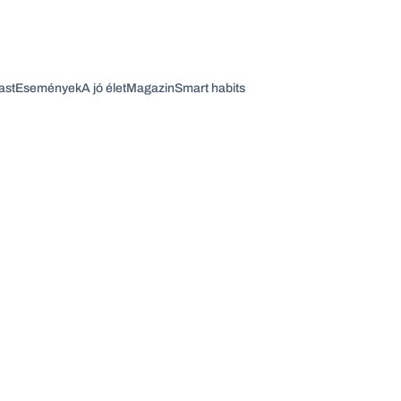
ast
Események
A jó élet
Magazin
Smart habits
Vagy fedezze fel a következő témákat
Üzlet
Pénz
Zöld
Legyél jobb!