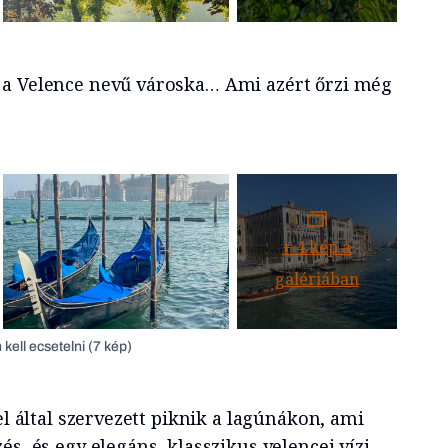
 a Velence nevű városka… Ami azért őrzi még
+
4
kép a
galériában
kell ecsetelni (7 kép)
el által szervezett piknik a lagúnákon, ami
és, és egy elegáns, klasszikus velencei vízi