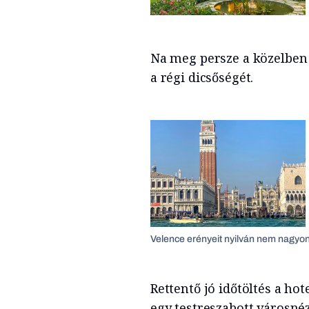
Na meg persze a közelben
a régi dicsőségét.
Velence erényeit nyilván nem nagyon 
Rettentő jó időtöltés a hot
egy testreszabott városnéz