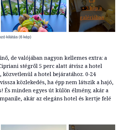
+
3
kép a
galériában
zó kilátás (6 kép)
nő, de valójában nagyon kellemes extra: a
ipriani stégről 5 perc alatt átvisz a hotel
e, közvetlenül a hotel bejáratához. 0-24
vissza közlekedés, ha épp nem látszik a hajó,
s! És minden egyes út külön élmény, akár a
mpanile, akár az elegáns hotel és kertje felé