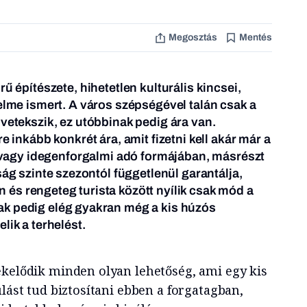
Megosztás
Mentés
ű építészete, hihetetlen kulturális kincsei,
lme ismert. A város szépségével talán csak a
etekszik, ez utóbbinak pedig ára van.
 inkább konkrét ára, amit fizetni kell akár már a
 vagy idegenforgalmi adó formájában, másrészt
ság szinte szezontól függetlenül garantálja,
és rengeteg turista között nyílik csak mód a
k pedig elég gyakran még a kis húzós
lik a terhelést.
ékelődik minden olyan lehetőség, ami egy kis
ulást tud biztosítani ebben a forgatagban,