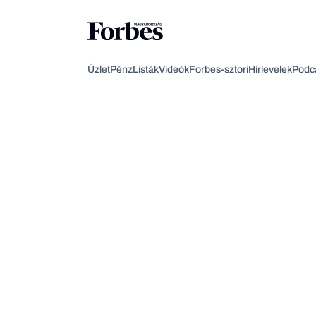
Üzlet
Pénz
Listák
Videók
Forbes-sztori
Hírlevelek
Podc