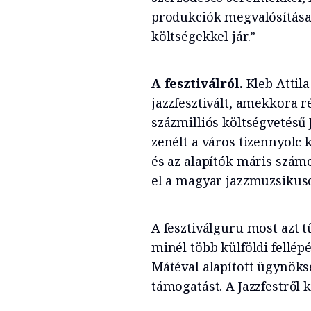
produkciók megvalósítása 
költségekkel jár.”
A fesztiválról.
Kleb Attil
jazzfesztivált, amekkora
százmilliós költségvetésű
zenélt a város tizennyolc
és az alapítók máris számo
el a magyar jazzmuzsikus
A fesztiválguru most azt t
minél több külföldi fellépé
Mátéval alapított ügynöks
támogatást. A Jazzfestről 