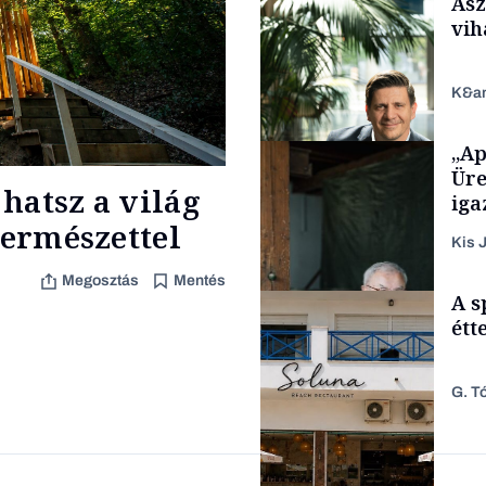
Asz
vih
K&a
„Ap
Tech
Üre
hatsz a világ
iga
természettel
Kis J
Megosztás
Mentés
TÁMOGATÓI
A s
TARTALOM
étt
G. Tó
Családi vállalkozások