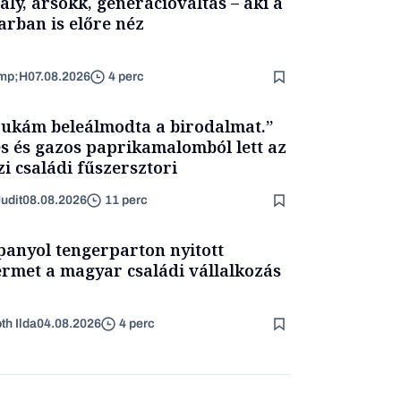
ály, ársokk, generációváltás – aki a
arban is előre néz
mp;H
07.08.2026
4 perc
ukám beleálmodta a birodalmat.”
s és gazos paprikamalomból lett az
zi családi fűszersztori
udit
08.08.2026
11 perc
panyol tengerparton nyitott
ermet a magyar családi vállalkozás
th Ilda
04.08.2026
4 perc