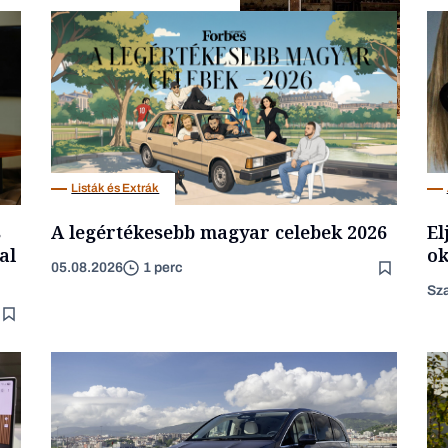
Gasztró
Listák és Extrák
s
A legértékesebb magyar celebek 2026
El
al
ok
05.08.2026
1 perc
Sza