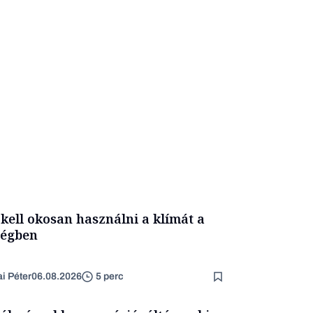
 kell okosan használni a klímát a
ségben
ai Péter
06.08.2026
5 perc