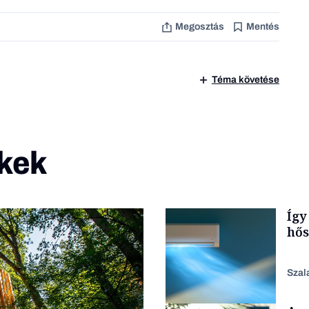
Megosztás
Mentés
Téma követése
kek
Így
hő
Szal