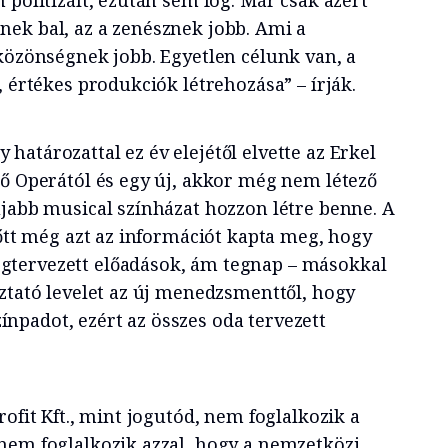
ek bal, az a zenésznek jobb. Ami a
 közönségnek jobb. Egyetlen célunk van, a
, értékes produkciók létrehozása” – írják.
határozattal ez év elejétől elvette az Erkel
tő Operától és egy új, akkor még nem létező
újabb musical színházat hozzon létre benne. A
lőtt még azt az információt kapta meg, hogy
tervezett előadások, ám tegnap – másokkal
oztató levelet az új menedzsmenttől, hogy
színpadot, ezért az összes oda tervezett
rofit Kft., mint jogutód, nem foglalkozik a
nem foglalkozik azzal, hogy a nemzetközi