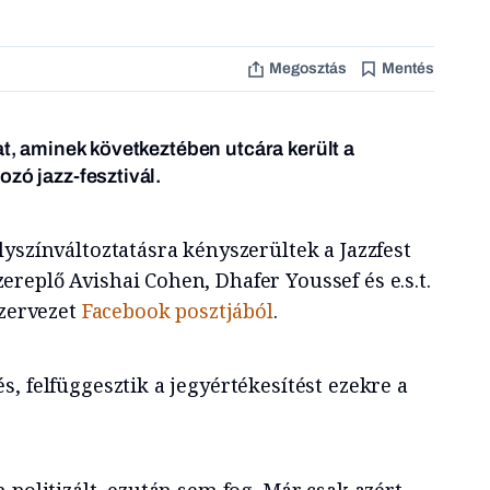
Megosztás
Mentés
at, aminek következtében utcára került a
zó jazz-fesztivál.
yszínváltoztatásra kényszerültek a Jazzfest
replő Avishai Cohen, Dhafer Youssef és e.s.t.
szervezet
Facebook posztjából
.
, felfüggesztik a jegyértékesítést ezekre a
 politizált, ezután sem fog. Már csak azért