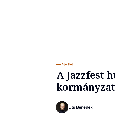
A jó élet
A Jazzfest h
kormányzati
Lits Benedek