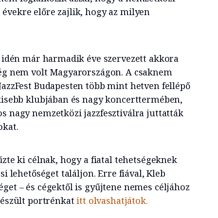
évekre előre zajlik, hogy az milyen
a idén már harmadik éve szervezett akkora
 rég nem volt Magyarországon. A csaknem
 JazzFest Budapesten több mint hetven fellépő
 kisebb klubjában és nagy koncerttermében,
s nagy nemzetközi jazzfesztiválra juttatták
okat.
űzte ki célnak, hogy a fiatal tehetségeknek
si lehetőséget találjon. Erre fiával, Kleb
éget – és cégektől is gyűjtene nemes céljához
készült portrénkat
itt olvashatjátok.