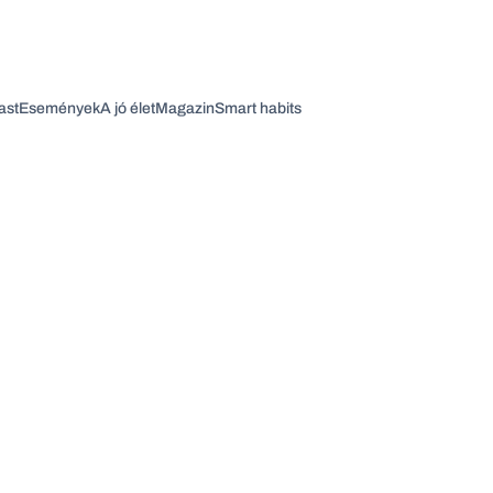
ast
Események
A jó élet
Magazin
Smart habits
Vagy fedezze fel a következő témákat
Üzlet
Pénz
Zöld
Legyél jobb!