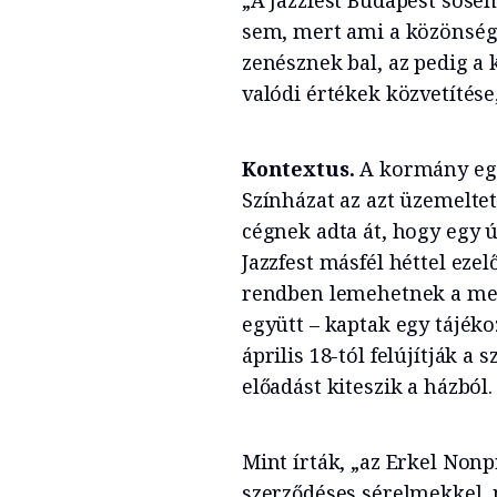
sem, mert ami a közönségn
zenésznek bal, az pedig a
valódi értékek közvetítése
Kontextus.
A kormány egy 
Színházat az azt üzemelte
cégnek adta át, hogy egy 
Jazzfest másfél héttel eze
rendben lemehetnek a meg
együtt – kaptak egy tájék
április 18-tól felújítják a 
előadást kiteszik a házból.
Mint írták, „az Erkel Nonp
szerződéses sérelmekkel, 