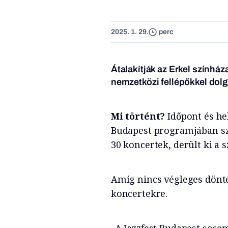
2025. 1. 29.
perc
Átalakítják az Erkel színház
nemzetközi fellépőkkel dolgo
Mi történt?
Időpont és hel
Budapest programjában sze
30 koncertek, derült ki a 
Amíg nincs végleges döntés
koncertekre.
„A Jazzfest Budapest sosem