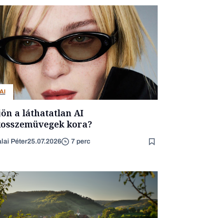
AI
jön a láthatatlan AI
osszemüvegek kora?
lai Péter
25.07.2026
7 perc