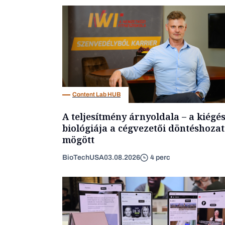
Content Lab HUB
A teljesítmény árnyoldala – a kiégé
biológiája a cégvezetői döntéshozat
mögött
BioTechUSA
03.08.2026
4 perc