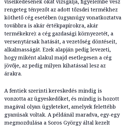
viselkedésének okát vizsgálja, figyelembe vesz
rengeteg tényezőt az adott tőzsdei termékhez
köthető cég esetében (ugyanúgy vonatkoztatva
továbbra is akár értékpapírokra, akár
termékekre): a cég gazdasági környezetét, a
versenytársak hatását, a vezetőség döntéseit,
alkalmasságát. Ezek alapján pedig levezeti,
hogy miként alakul majd esetlegesen a cég
jövője, az pedig milyen kihatással lesz az
árakra.
A fentiek szerinti kereskedés mindig is
vonzotta az ügyeskedőket, és mindig is hozott
magával olyan ügyleteket, amelyek felettébb
gyanúsak voltak. A példánál maradva, egy-egy
megmozdulása a Soros György által kezelt