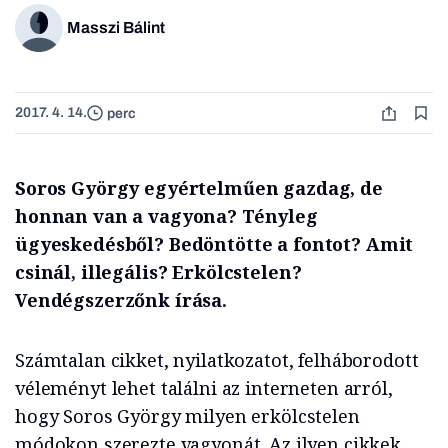
Masszi Bálint
2017. 4. 14.
perc
Soros György egyértelműen gazdag, de
honnan van a vagyona? Tényleg
ügyeskedésből? Bedöntötte a fontot? Amit
csinál, illegális? Erkölcstelen?
Vendégszerzőnk írása.
Számtalan cikket, nyilatkozatot, felháborodott
véleményt lehet találni az interneten arról,
hogy Soros György milyen erkölcstelen
módokon szerezte vagyonát. Az ilyen cikkek