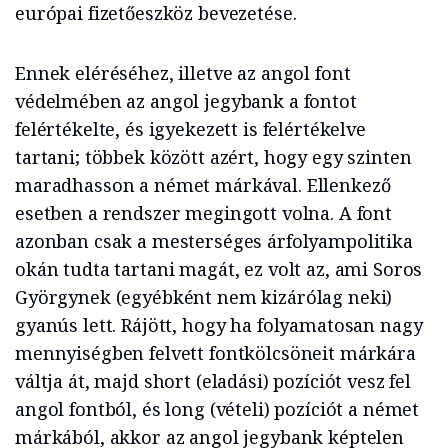
európai fizetőeszköz bevezetése.
Ennek eléréséhez, illetve az angol font
védelmében az angol jegybank a fontot
felértékelte, és igyekezett is felértékelve
tartani; többek között azért, hogy egy szinten
maradhasson a német márkával. Ellenkező
esetben a rendszer megingott volna. A font
azonban csak a mesterséges árfolyampolitika
okán tudta tartani magát, ez volt az, ami Soros
Györgynek (egyébként nem kizárólag neki)
gyanús lett. Rájött, hogy ha folyamatosan nagy
mennyiségben felvett fontkölcsöneit márkára
váltja át, majd short (eladási) pozíciót vesz fel
angol fontból, és long (vételi) pozíciót a német
márkából, akkor az angol jegybank képtelen