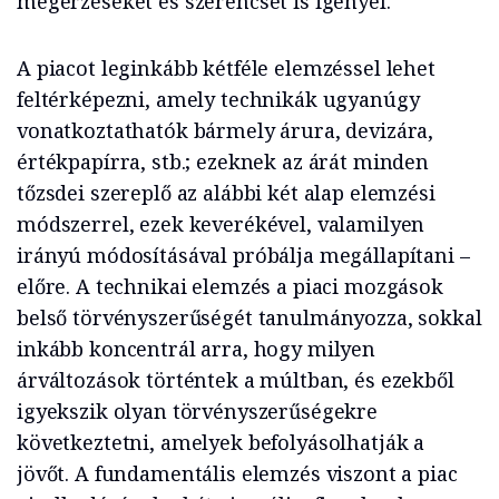
megérzéseket és szerencsét is igényel.
A piacot leginkább kétféle elemzéssel lehet
feltérképezni, amely technikák ugyanúgy
vonatkoztathatók bármely árura, devizára,
értékpapírra, stb.; ezeknek az árát minden
tőzsdei szereplő az alábbi két alap elemzési
módszerrel, ezek keverékével, valamilyen
irányú módosításával próbálja megállapítani –
előre. A technikai elemzés a piaci mozgások
belső törvényszerűségét tanulmányozza, sokkal
inkább koncentrál arra, hogy milyen
árváltozások történtek a múltban, és ezekből
igyekszik olyan törvényszerűségekre
következtetni, amelyek befolyásolhatják a
jövőt. A fundamentális elemzés viszont a piac