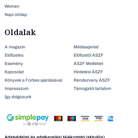
Women
Napi címlap
Oldalak
A magazin
Médiaajanlat
Előfizetés
Előfizetői ÁSZF
Esemény
ÁSZF Melléklet
Kapcsolat
Hirdetési ÁSZF
Könyvek a Forbes ajánlásával
Rendezveny ÁSZF
Impresszum
Támogatói tartalom
Így dolgozunk
Adatvédelmi és adatkezelési tájékoztató (aktuális)