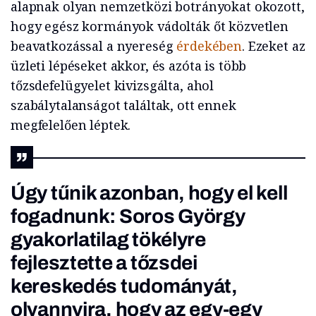
alapnak olyan nemzetközi botrányokat okozott,
hogy egész kormányok vádolták őt közvetlen
beavatkozással a nyereség
érdekében
. Ezeket az
üzleti lépéseket akkor, és azóta is több
tőzsdefelügyelet kivizsgálta, ahol
szabálytalanságot találtak, ott ennek
megfelelően léptek.
Úgy tűnik azonban, hogy el kell
fogadnunk: Soros György
gyakorlatilag tökélyre
fejlesztette a tőzsdei
kereskedés tudományát,
olyannyira, hogy az egy-egy