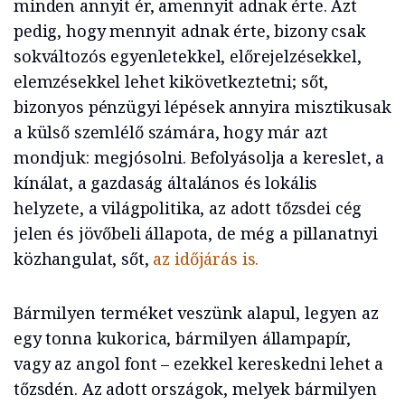
minden annyit ér, amennyit adnak érte. Azt
pedig, hogy mennyit adnak érte, bizony csak
sokváltozós egyenletekkel, előrejelzésekkel,
elemzésekkel lehet kikövetkeztetni; sőt,
bizonyos pénzügyi lépések annyira misztikusak
a külső szemlélő számára, hogy már azt
mondjuk: megjósolni. Befolyásolja a kereslet, a
kínálat, a gazdaság általános és lokális
helyzete, a világpolitika, az adott tőzsdei cég
jelen és jövőbeli állapota, de még a pillanatnyi
közhangulat, sőt,
az időjárás is.
Bármilyen terméket veszünk alapul, legyen az
egy tonna kukorica, bármilyen állampapír,
vagy az angol font – ezekkel kereskedni lehet a
tőzsdén. Az adott országok, melyek bármilyen