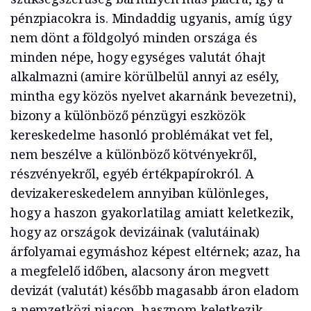
pénzpiacokra is. Mindaddig ugyanis, amíg úgy
nem dönt a földgolyó minden országa és
minden népe, hogy egységes valutát óhajt
alkalmazni (amire körülbelül annyi az esély,
mintha egy közös nyelvet akarnánk bevezetni),
bizony a különböző pénzügyi eszközök
kereskedelme hasonló problémákat vet fel,
nem beszélve a különböző kötvényekről,
részvényekről, egyéb értékpapírokról. A
devizakereskedelem annyiban különleges,
hogy a haszon gyakorlatilag amiatt keletkezik,
hogy az országok devizáinak (valutáinak)
árfolyamai egymáshoz képest eltérnek; azaz, ha
a megfelelő időben, alacsony áron megvett
devizát (valutát) később magasabb áron eladom
a nemzetközi piacon, hasznom keletkezik.