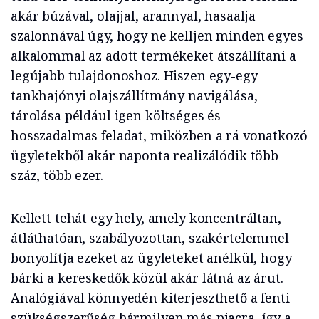
akár búzával, olajjal, arannyal, hasaalja
szalonnával úgy, hogy ne kelljen minden egyes
alkalommal az adott termékeket átszállítani a
legújabb tulajdonoshoz. Hiszen egy-egy
tankhajónyi olajszállítmány navigálása,
tárolása például igen költséges és
hosszadalmas feladat, miközben a rá vonatkozó
ügyletekből akár naponta realizálódik több
száz, több ezer.
Kellett tehát egy hely, amely koncentráltan,
átláthatóan, szabályozottan, szakértelemmel
bonyolítja ezeket az ügyleteket anélkül, hogy
bárki a kereskedők közül akár látná az árut.
Analógiával könnyedén kiterjeszthető a fenti
szükségszerűség bármilyen más piacra, így a