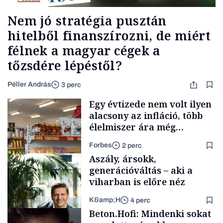
Nem jó stratégia pusztán
hitelből finanszírozni, de miért
félnek a magyar cégek a
tőzsdére lépéstől?
Péller András
3 perc
Egy évtizede nem volt ilyen
alacsony az infláció, több
élelmiszer ára még
rohamosan csökken is
Forbes
2 perc
Aszály, ársokk,
generációváltás – aki a
viharban is előre néz
K&amp;H
4 perc
Makro
Beton.Hofi: Mindenki sokat