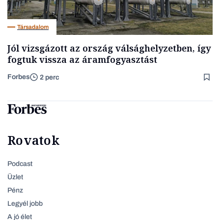
Társadalom
Jól vizsgázott az ország válsághelyzetben, így
fogtuk vissza az áramfogyasztást
Forbes
2 perc
Rovatok
Podcast
Üzlet
Pénz
Legyél jobb
A jó élet