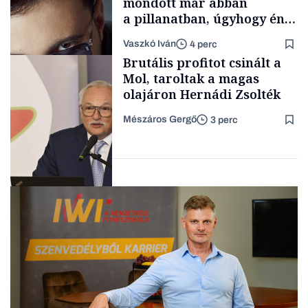
mondott már abban
a pillanatban, úgyhogy én
a legsarkosabb
Vaszkó Iván
4 perc
gondolataimat akartam
TÁMOGATÓI
Brutális profitot csinált a
TARTALOM
kimondani
Mol, taroltak a magas
olajáron Hernádi Zsolték
Mészáros Gergő
3 perc
Forbes-sztori
Befektetés