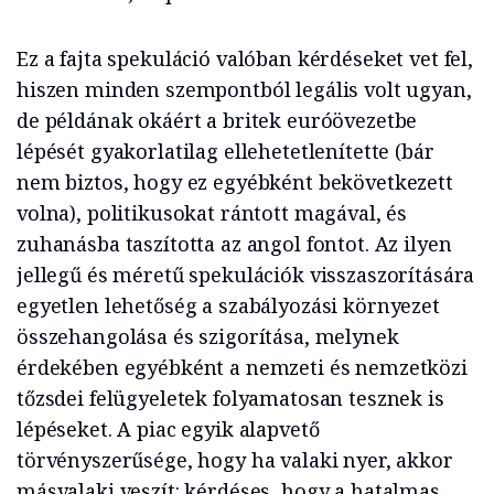
Ez a fajta spekuláció valóban kérdéseket vet fel,
hiszen minden szempontból legális volt ugyan,
de példának okáért a britek euróövezetbe
lépését gyakorlatilag ellehetetlenítette (bár
nem biztos, hogy ez egyébként bekövetkezett
volna), politikusokat rántott magával, és
zuhanásba taszította az angol fontot. Az ilyen
jellegű és méretű spekulációk visszaszorítására
egyetlen lehetőség a szabályozási környezet
összehangolása és szigorítása, melynek
érdekében egyébként a nemzeti és nemzetközi
tőzsdei felügyeletek folyamatosan tesznek is
lépéseket. A piac egyik alapvető
törvényszerűsége, hogy ha valaki nyer, akkor
másvalaki veszít: kérdéses, hogy a hatalmas