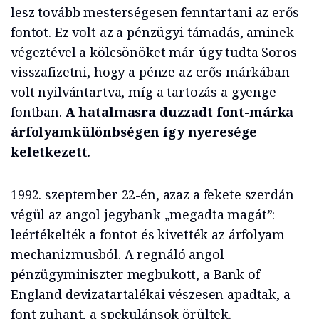
lesz tovább mesterségesen fenntartani az erős
fontot. Ez volt az a pénzügyi támadás, aminek
végeztével a kölcsönöket már úgy tudta Soros
visszafizetni, hogy a pénze az erős márkában
volt nyilvántartva, míg a tartozás a gyenge
fontban.
A hatalmasra duzzadt font-márka
árfolyamkülönbségen így nyeresége
keletkezett.
1992. szeptember 22-én, azaz a fekete szerdán
végül az angol jegybank „megadta magát”:
leértékelték a fontot és kivették az árfolyam-
mechanizmusból. A regnáló angol
pénzügyminiszter megbukott, a Bank of
England devizatartalékai vészesen apadtak, a
font zuhant, a spekulánsok örültek.