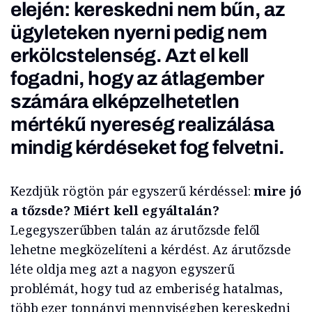
elején: kereskedni nem bűn, az
ügyleteken nyerni pedig nem
erkölcstelenség. Azt el kell
fogadni, hogy az átlagember
számára elképzelhetetlen
mértékű nyereség realizálása
mindig kérdéseket fog felvetni.
Kezdjük rögtön pár egyszerű kérdéssel:
mire jó
a tőzsde? Miért kell egyáltalán?
Legegyszerűbben talán az árutőzsde felől
lehetne megközelíteni a kérdést. Az árutőzsde
léte oldja meg azt a nagyon egyszerű
problémát, hogy tud az emberiség hatalmas,
több ezer tonnányi mennyiségben kereskedni