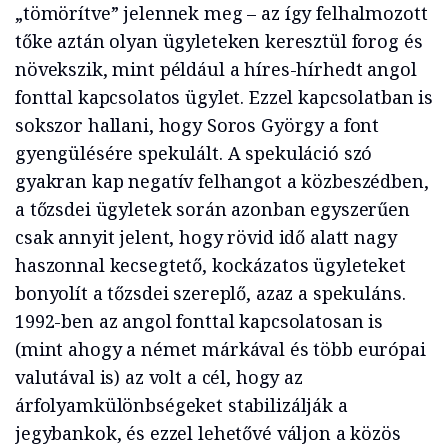
„tömörítve” jelennek meg – az így felhalmozott
tőke aztán olyan ügyleteken keresztül forog és
növekszik, mint például a híres-hírhedt angol
fonttal kapcsolatos ügylet. Ezzel kapcsolatban is
sokszor hallani, hogy Soros György a font
gyengülésére spekulált. A spekuláció szó
gyakran kap negatív felhangot a közbeszédben,
a tőzsdei ügyletek során azonban egyszerűen
csak annyit jelent, hogy rövid idő alatt nagy
haszonnal kecsegtető, kockázatos ügyleteket
bonyolít a tőzsdei szereplő, azaz a spekuláns.
1992-ben az angol fonttal kapcsolatosan is
(mint ahogy a német márkával és több európai
valutával is) az volt a cél, hogy az
árfolyamkülönbségeket stabilizálják a
jegybankok, és ezzel lehetővé váljon a közös