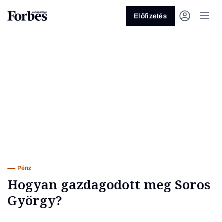
Előfizetés
Vagy fedezze fel a következő
témákat
Üzlet
Pénz
Zöld
Legyél jobb!
Pénz
Hogyan gazdagodott meg Soros
György?