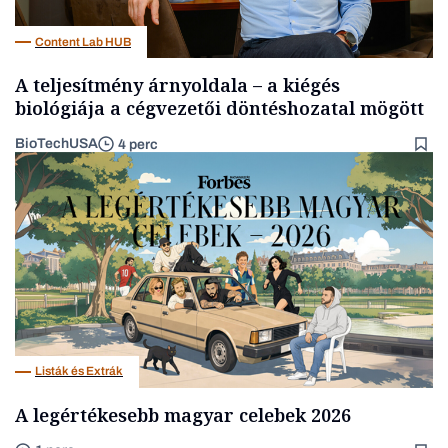
Content Lab HUB
A teljesítmény árnyoldala – a kiégés
biológiája a cégvezetői döntéshozatal mögött
BioTechUSA
4 perc
Listák és Extrák
A legértékesebb magyar celebek 2026