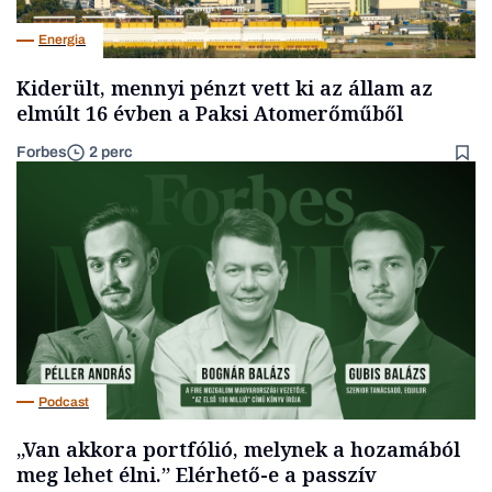
Energia
Kiderült, mennyi pénzt vett ki az állam az
elmúlt 16 évben a Paksi Atomerőműből
Forbes
2 perc
Podcast
„Van akkora portfólió, melynek a hozamából
meg lehet élni.” Elérhető-e a passzív