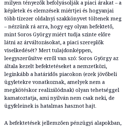
milyen tényezők befolyásolják a piaci árakat – a
képletek és elemzések miértjei és hogyanjai
több tízezer oldalnyi szakkönyvet töltenek meg
– nézzünk rá arra, hogy egy olyan befektető,
mint Soros György miért tudja szinte előre
látni az árváltozásokat, a piaci szereplők
viselkedését? Mert tulajdonképpen,
leegyszerűsítve erről van szó: Soros György az
általa kezelt befektetéseket a nemzetközi,
leginkább a határidős piacokon (ezek jövőbeli
ügyletekre vonatkoznak, amelyek nem a
megkötéskor realizálódnak) olyan tehetséggel
kamatoztatja, ami nyilván nem csak neki, de
ügyfeleinek is hatalmas hasznot hajt.
A befektetések jellemzően pénzügyi alapokban,