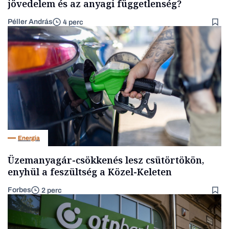
jövedelem és az anyagi függetlenség?
Péller András
4 perc
Energia
Üzemanyagár-csökkenés lesz csütörtökön,
enyhül a feszültség a Közel-Keleten
Forbes
2 perc