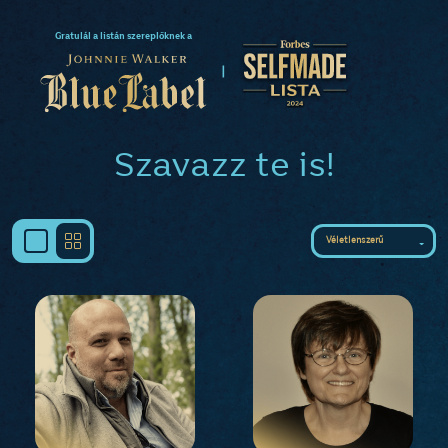
Gratulál a listán szereplőknek a
|
Szavazz te is!
Véletlenszerű