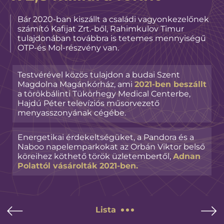
Bár 2020-ban kiszállt a családi vagyonkezelőnek
számító Kafijat Zrt.-ből, Rahimkulov Timur
tulajdonában továbbra is tetemes mennyiségű
OTP-és Mol-részvény van.
Testvérével közös tulajdon a budai Szent
Magdolna Magánkórház, ami
2021-ben beszállt
a törökbálinti Tükörhegy Medical Centerbe,
Hajdú Péter televíziós műsorvezető
menyasszonyának cégébe.
Energetikai érdekeltségüket, a Pandora és a
Naboo napelemparkokat az Orbán Viktor belső
köreihez köthető török üzletembertől,
Adnan
Polattól vásárolták 2021-ben.
Lista