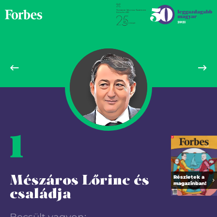
1
Részletek a
Mészáros Lőrinc és
magazinban!
családja