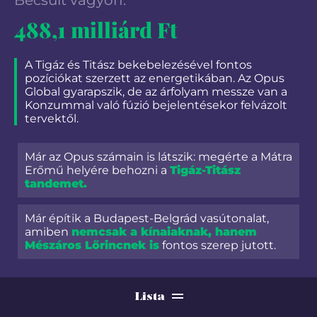
Becsült vagyon:
488,1 milliárd Ft
A Tigáz és Titász bekebelezésével fontos
pozíciókat szerzett az energetikában. Az Opus
Global gyarapszik, de az árfolyam messze van a
Konzummal való fúzió bejelentésekor felvázolt
tervektől.
Már az Opus számain is látszik: megérte a Mátra
Erőmű helyére behozni a
Tigáz-Titász
tandemet.
Már építik a Budapest-Belgrád vasútonalat,
amiben
nemcsak a kínaiaknak, hanem
Mészáros Lőrincnek is
fontos szerep jutott.
Lista