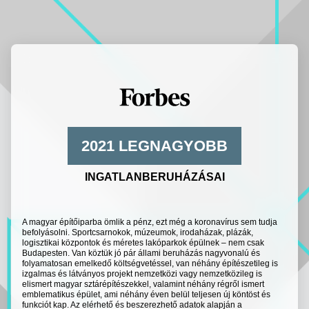
2021 LEGNAGYOBB
INGATLANBERUHÁZÁSAI
A magyar építőiparba ömlik a pénz, ezt még a koronavírus sem tudja
befolyásolni. Sportcsarnokok, múzeumok, irodaházak, plázák,
logisztikai központok és méretes lakóparkok épülnek – nem csak
Budapesten. Van köztük jó pár állami beruházás nagyvonalú és
folyamatosan emelkedő költségvetéssel, van néhány építészetileg is
izgalmas és látványos projekt nemzetközi vagy nemzetközileg is
elismert magyar sztárépítészekkel, valamint néhány régről ismert
emblematikus épület, ami néhány éven belül teljesen új köntöst és
funkciót kap. Az elérhető és beszerezhető adatok alapján a