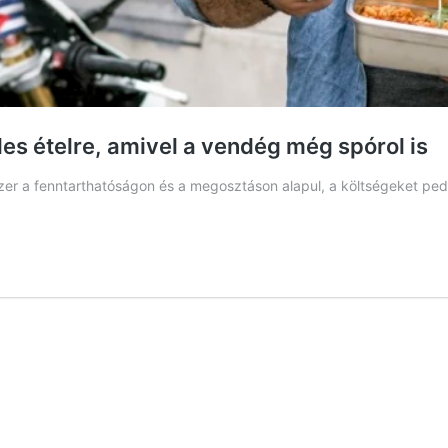
les ételre, amivel a vendég még spórol is
dszer a fenntarthatóságon és a megosztáson alapul, a költségeket p