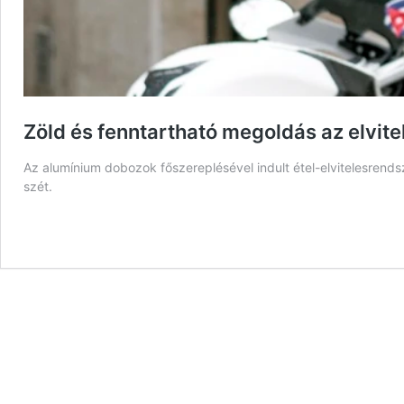
Zöld és fenntartható megoldás az elvite
Az alumínium dobozok főszereplésével indult étel-elvitelesren
szét.