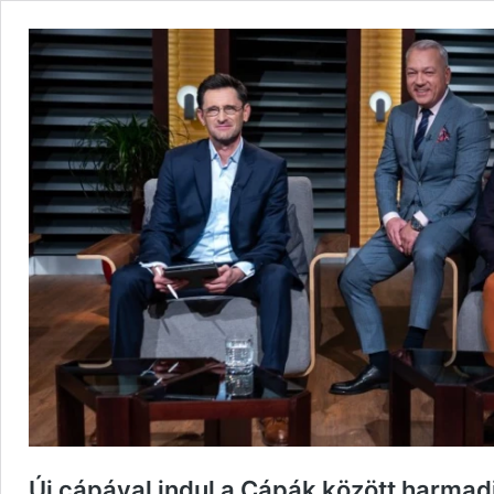
Új cápával indul a Cápák között harmad