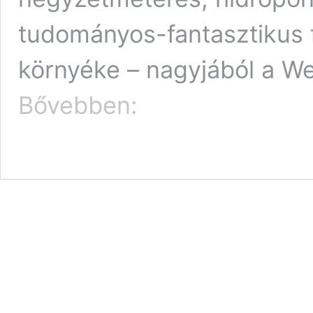
tudományos-fantasztikus fi
környéke – nagyjából a We
Azt
Bővebben:
hittük,
hogy
leáldozott
az
izzóknak,
erre
a
pesti
vertikális
farmon
termelhetik
a
jövő
salátakeverékeit