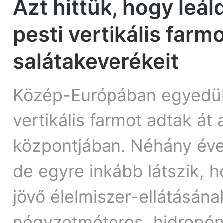
Azt hittük, hogy leál
pesti vertikális farm
salátakeverékeit
Közép-Európában egyedülál
vertikális farmot adtak át
központjában. Néhány éve 
de egyre inkább látszik, h
jövő élelmiszer-ellátásána
négyzetméteres, hidropóni