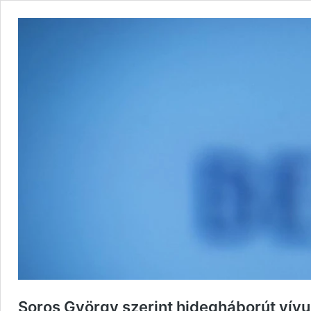
Soros György szerint hidegháborút vív