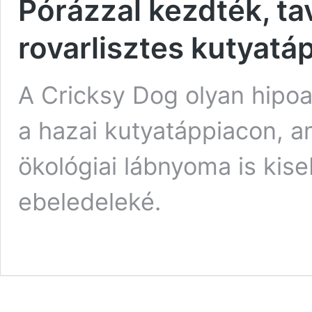
Pórázzal kezdték, tav
rovarlisztes kutyatá
A Cricksy Dog olyan hipoal
a hazai kutyatáppiacon, a
ökológiai lábnyoma is kis
ebeledeleké.