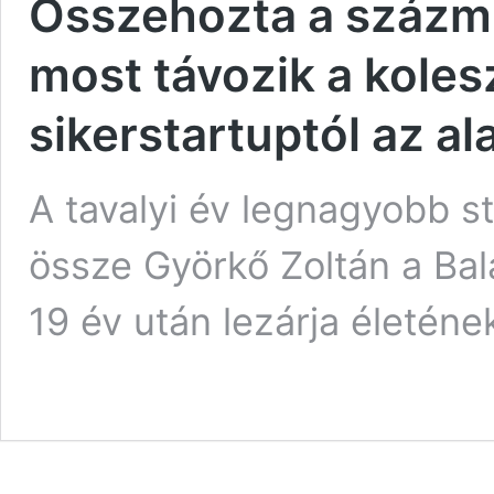
Összehozta a százmil
most távozik a koles
sikerstartuptól az a
A tavalyi év legnagyobb st
össze Györkő Zoltán a Bala
19 év után lezárja életéne