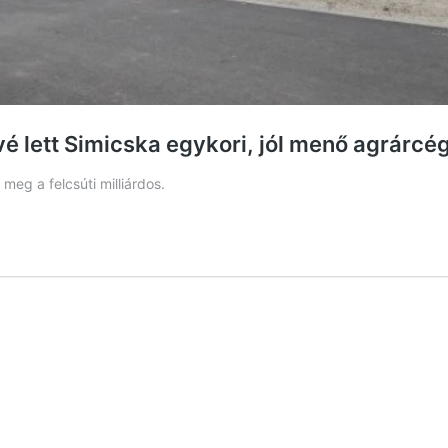
é lett Simicska egykori, jól menő agrárcé
meg a felcsúti milliárdos.