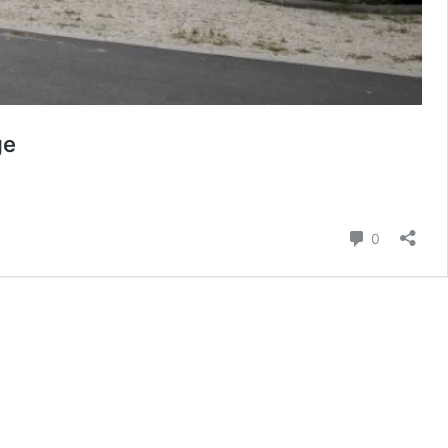
ge
hozzászól
0