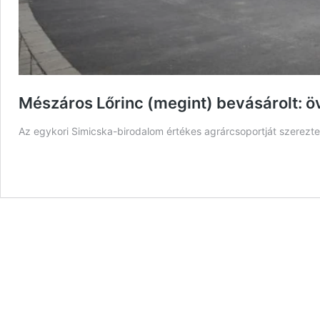
Mészáros Lőrinc (megint) bevásárolt: öv
Az egykori Simicska-birodalom értékes agrárcsoportját szerezte 