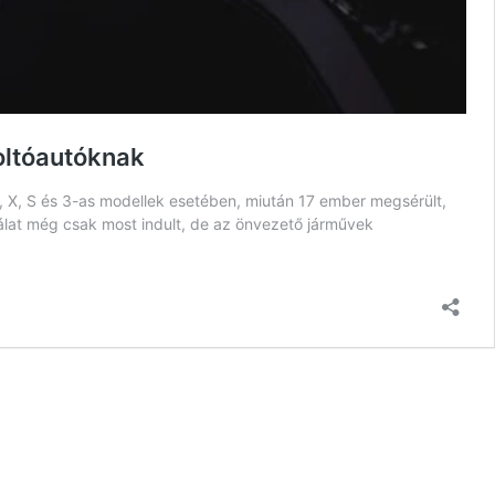
zoltóautóknak
Y, X, S és 3-as modellek esetében, miután 17 ember megsérült,
álat még csak most indult, de az önvezető járművek