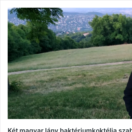
Két magyar lány baktériumkoktélja szab