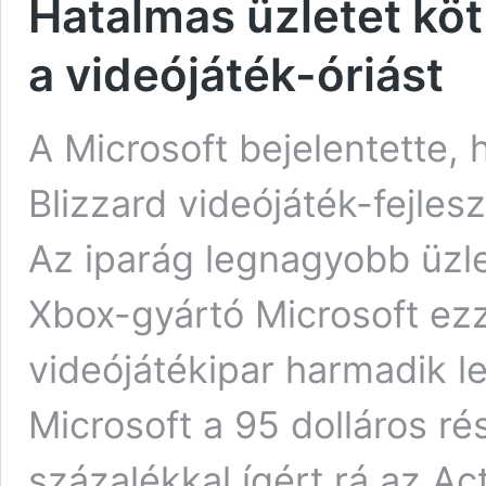
Hatalmas üzletet köt
a videójáték-óriást
A Microsoft bejelentette, 
Blizzard videójáték-fejlesz
Az iparág legnagyobb üzl
Xbox-gyártó Microsoft ezz
videójátékipar harmadik l
Microsoft a 95 dolláros ré
százalékkal ígért rá az Act