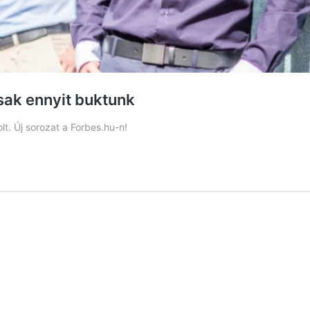
csak ennyit buktunk
lt. Új sorozat a Forbes.hu-n!