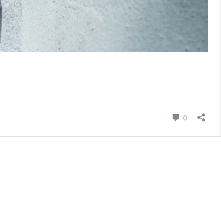
hozzászól
0