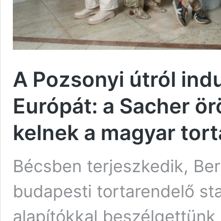
A Pozsonyi útról ind
Európát: a Sacher ör
kelnek a magyar tort
Bécsben terjeszkedik, Ber
budapesti tortarendelő st
alapítókkal beszélgettünk 