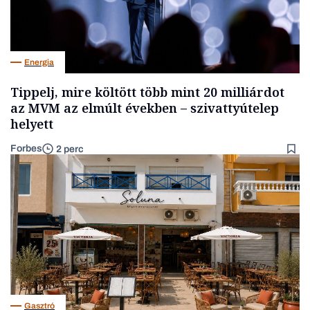
Energia
Tippelj, mire költött több mint 20 milliárdot
az MVM az elmúlt években – szivattyútelep
helyett
Forbes
2 perc
Gasztró