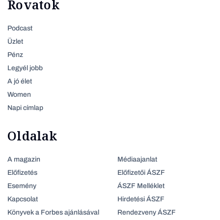
Rovatok
Podcast
Üzlet
Pénz
Legyél jobb
A jó élet
Women
Napi címlap
Oldalak
A magazin
Médiaajanlat
Előfizetés
Előfizetői ÁSZF
Esemény
ÁSZF Melléklet
Kapcsolat
Hirdetési ÁSZF
Könyvek a Forbes ajánlásával
Rendezveny ÁSZF