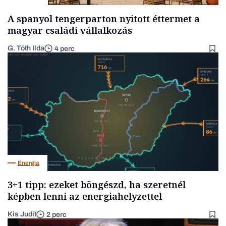
A spanyol tengerparton nyitott éttermet a
magyar családi vállalkozás
G. Tóth Ilda
4 perc
Energia
3+1 tipp: ezeket böngészd, ha szeretnél
képben lenni az energiahelyzettel
Kis Judit
2 perc