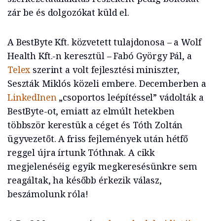
zár be és dolgozókat küld el.
A BestByte Kft. közvetett tulajdonosa – a Wolf
Health Kft.-n keresztül – Fabó György Pál, a
Telex
szerint a volt fejlesztési miniszter,
Seszták Miklós közeli embere. Decemberben a
LinkedInen
„csoportos leépítéssel” vádolták a
BestByte-ot, emiatt az elmúlt hetekben
többször kerestük a céget és Tóth Zoltán
ügyvezetőt. A friss fejlemények után hétfő
reggel újra írtunk Tóthnak. A cikk
megjelenéséig egyik megkeresésünkre sem
reagáltak, ha később érkezik válasz,
beszámolunk róla!