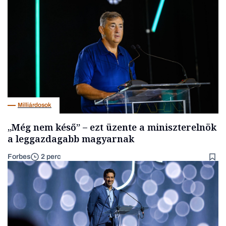
Milliárdosok
„Még nem késő” – ezt üzente a miniszterelnök
a leggazdagabb magyarnak
Forbes
2 perc