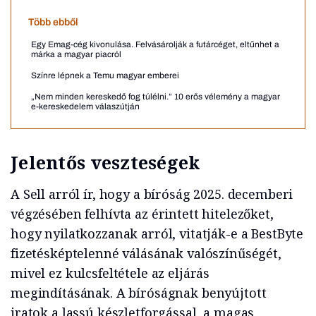
Több ebből
Egy Emag-cég kivonulása. Felvásárolják a futárcéget, eltűnhet a
márka a magyar piacról
Színre lépnek a Temu magyar emberei
„Nem minden kereskedő fog túlélni.” 10 erős vélemény a magyar
e-kereskedelem válaszútján
Jelentős veszteségek
A Sell arról ír, hogy a bíróság 2025. decemberi
végzésében felhívta az érintett hitelezőket,
hogy nyilatkozzanak arról, vitatják-e a BestByte
fizetésképtelenné válásának valószínűségét,
mivel ez kulcsfeltétele az eljárás
megindításának. A bíróságnak benyújtott
iratok a lassú készletforgással, a magas