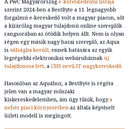
A PwC Magyarország
e-kereskedelmi listája
szerint 2024-ben a BestByte a 11. legnagyobb
forgalmú e-kereskedő volt a magyar piacon, sőt
a kizárólag magyar tulajdonú online szereplők
rangsorában az ötödik helyen állt. Nem is olyan
régen egy másik nagy hazai szereplő, az Aqua
is
válságba került,
ennek hatására az egyik
legrégebbi elektronikai webáruháznak
új
tulajdonosa lett,
a
CHS nevű IT-nagykereskedő.
Hasonlóan az Aquához, a BestByte is régóta
jelen van a magyar műszaki
kiskereskedelemben, ám úgy tűnik, hogy
a
nehéz piaci környezetben
az általa képviselt
üzleti modell is megingott.