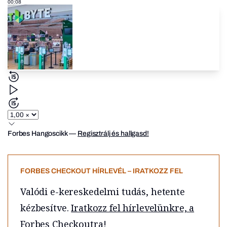
00:08
Forbes Hangoscikk
—
Regisztrálj és hallgasd!
FORBES CHECKOUT HÍRLEVÉL – IRATKOZZ FEL
Valódi e-kereskedelmi tudás, hetente
kézbesítve.
Iratkozz fel hírlevelünkre, a
Forbes Checkoutra!