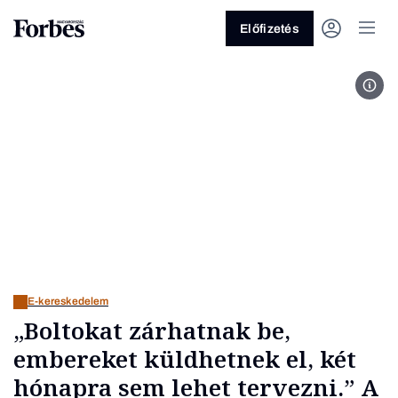
Előfizetés
Best
Vagy fedezze fel a következő
témákat
Üzlet
Pénz
Zöld
Legyél jobb!
E-kereskedelem
„Boltokat zárhatnak be,
embereket küldhetnek el, két
hónapra sem lehet tervezni.” A