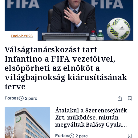
Foci-vb 2026
Válságtanácskozást tart
Infantino a FIFA vezetőivel,
elsöpörheti az elnököt a
világbajnokság kiárusításának
terve
Forbes
2 perc
Átalakul a Szerencsejáték
Zrt. működése, miután
megváltak Balásy Gyula
cégétől
Forbes
2 perc