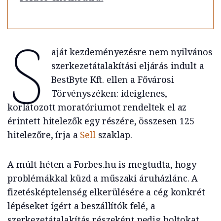
S
aját kezdeményezésre nem nyilvános
szerkezetátalakítási eljárás indult a
BestByte Kft. ellen a Fővárosi
Törvényszéken: ideiglenes,
korlátozott moratóriumot rendeltek el az
érintett hitelezők egy részére, összesen 125
hitelezőre, írja a
Sell
szaklap.
A múlt héten a Forbes.hu is megtudta, hogy
problémákkal küzd a műszaki áruházlánc. A
fizetésképtelenség elkerülésére a cég konkrét
lépéseket ígért a beszállítók felé, a
szerkezetátalakítás részeként pedig boltokat