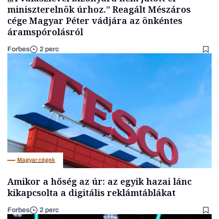
miniszterelnök úrhoz.” Reagált Mészáros
cége Magyar Péter vádjára az önkéntes
áramspórolásról
Forbes
2 perc
Magyar cégek
Amikor a hőség az úr: az egyik hazai lánc
kikapcsolta a digitális reklámtáblákat
Forbes
2 perc