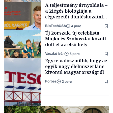
A teljesítmény árnyoldala –
a kiégés biológiája a
cégvezetői döntéshozatal
mögött
BioTechUSA
4 perc
Társadalom
Új korszak, új celeblista:
Majka és Szoboszlai között
dőlt el az első hely
Vaszkó Iván
5 perc
Content Lab HUB
Egyre valószínűbb, hogy az
egyik nagy élelmiszerlánc
kivonul Magyarországról
Forbes
2 perc
Lista
Nemzetközi cégek