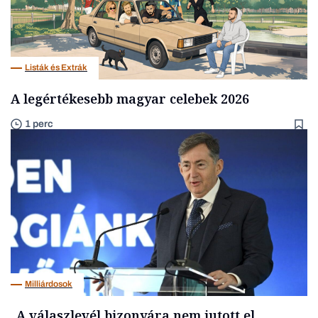
Listák és Extrák
A legértékesebb magyar celebek 2026
1 perc
Milliárdosok
„A válaszlevél bizonyára nem jutott el