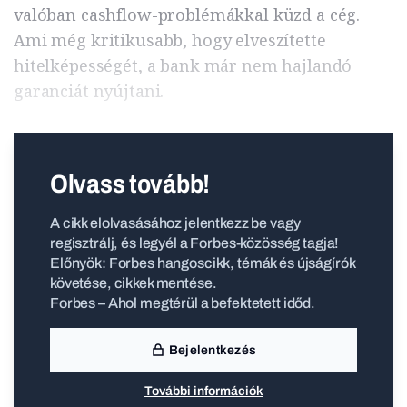
valóban cashflow-problémákkal küzd a cég.
Ami még kritikusabb, hogy elveszítette
hitelképességét, a bank már nem hajlandó
garanciát nyújtani.
Olvass tovább!
A cikk elolvasásához jelentkezz be vagy
regisztrálj, és legyél a Forbes-közösség tagja!
Előnyök: Forbes hangoscikk, témák és újságírók
követése, cikkek mentése.
Forbes – Ahol megtérül a befektetett időd.
Bejelentkezés
További információk