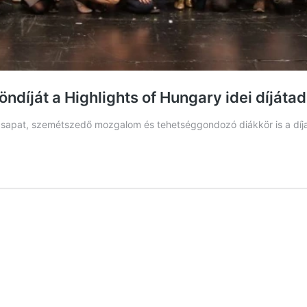
ndíját a Highlights of Hungary idei díjáta
csapat, szemétszedő mozgalom és tehetséggondozó diákkör is a díja