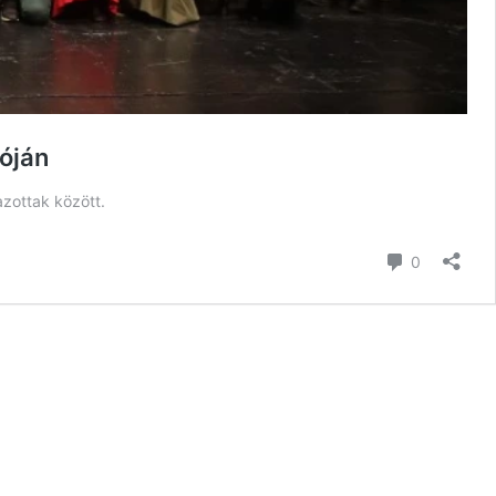
dóján
zottak között.
hozzászól
0