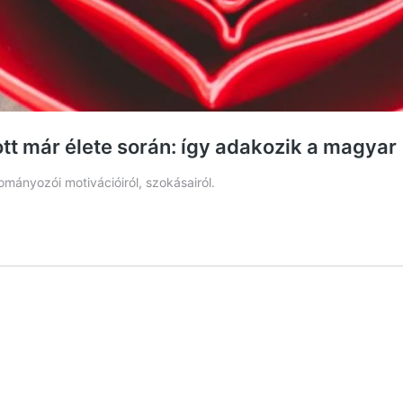
tt már élete során: így adakozik a magyar
ányozói motivációiról, szokásairól.