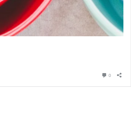
hozzászól
0