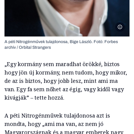
A péti 
A péti Nitrogénművek tulajdonosa, Bige László. Fotó: Forbes
archív / Orbital Strangers
„Egy kormány sem maradhat örökké, biztos
hogy jön új kormány, nem tudom, hogy mikor,
de az is biztos, hogy jobb lesz, mint ami ma
van. Egy fa sem nőhet az égig, vagy kidől vagy
kivágják” – tette hozzá.
A péti Nitrogénművek tulajdonosa azt is
mondta, hogy „ami ma van, az nem jó
Magyarországnak és a magyar emberek nagy