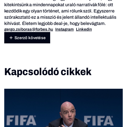
kitekintsünk a mindennapokat uraló narratívák fölé: ott
kezdődik egy olyan történet, ami rólunk szól. Egyszerre
szórakoztató ez a misszió és jelent állandó intellektuális
kihívást. Életem legjobb deal-je, hogy belevágtam.
gergo.zsiboras@forbes.hu
Instagram
Linkedin
Szerző követése
Kapcsolódó cikkek