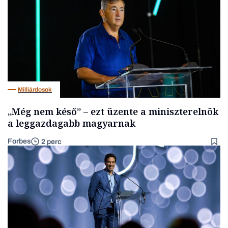
Milliárdosok
„Még nem késő” – ezt üzente a miniszterelnök
a leggazdagabb magyarnak
Forbes
2 perc