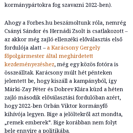
kormánypártokra fog szavazni 2022-ben).
Ahogy a Forbes.hu beszámoltunk róla, nemrég
Csányi Sándor és Hernádi Zsolt is csatlakozott –
az akkor még zajló ellenzéki előválasztás első
fordulója alatt –
a Karácsony Gergely
főpolgármester által meghirdetett
kezdeményezéshez
, még egy közös fotóra is
összeálltak. Karácsony múlt hét pénteken
jelentett be, hogy kiszáll a kampányból, így
Márki-Zay Péter és Dobrev Klára küzd a héten
zajló második előválasztási fordulóban azért,
hogy 2022-ben Orbán Viktor kormányfő
kihívója legyen. Bige a jelöltekről azt mondta,
„remek emberek”. Bige korábban nem folyt
bele ennyire a politikába.