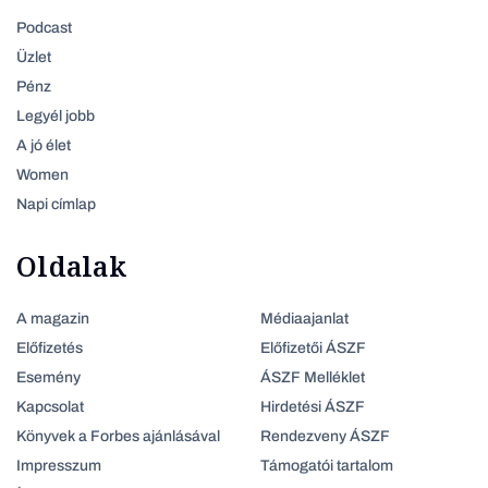
Podcast
Üzlet
Pénz
Legyél jobb
A jó élet
Women
Napi címlap
Oldalak
A magazin
Médiaajanlat
Előfizetés
Előfizetői ÁSZF
Esemény
ÁSZF Melléklet
Kapcsolat
Hirdetési ÁSZF
Könyvek a Forbes ajánlásával
Rendezveny ÁSZF
Impresszum
Támogatói tartalom