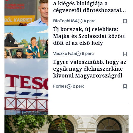
a kiégés biológiája a
cégvezetői döntéshozatal
mögött
BioTechUSA
4 perc
Társadalom
Új korszak, új celeblista:
Majka és Szoboszlai között
dőlt el az első hely
Vaszkó Iván
5 perc
Content Lab HUB
Egyre valószínűbb, hogy az
egyik nagy élelmiszerlánc
kivonul Magyarországról
Forbes
2 perc
Lista
Nemzetközi cégek