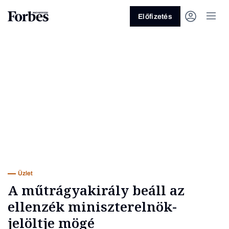
Előfizetés
Vagy fedezze fel a következő
témákat
Üzlet
Pénz
Zöld
Legyél jobb!
Üzlet
A műtrágyakirály beáll az
ellenzék miniszterelnök-
jelöltje mögé