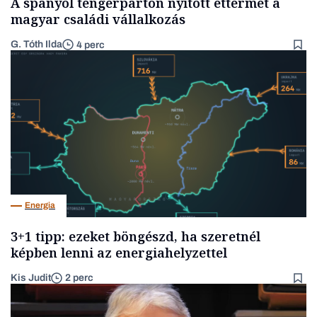
A spanyol tengerparton nyitott éttermet a
magyar családi vállalkozás
G. Tóth Ilda
4 perc
Energia
3+1 tipp: ezeket böngészd, ha szeretnél
képben lenni az energiahelyzettel
Kis Judit
2 perc