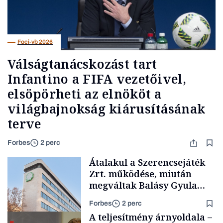
Foci-vb 2026
Válságtanácskozást tart
Infantino a FIFA vezetőivel,
elsöpörheti az elnököt a
világbajnokság kiárusításának
terve
Forbes
2 perc
Átalakul a Szerencsejáték
Zrt. működése, miután
megváltak Balásy Gyula
cégétől
Forbes
2 perc
A teljesítmény árnyoldala –