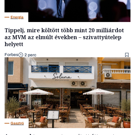
Energia
Tippelj, mire költött több mint 20 milliárdot
az MVM az elmúlt években – szivattyútelep
helyett
Forbes
2 perc
Gasztró