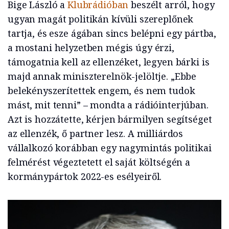
Bige László a
Klubrádióban
beszélt arról, hogy
ugyan magát politikán kívüli szereplőnek
tartja, és esze ágában sincs belépni egy pártba,
a mostani helyzetben mégis úgy érzi,
támogatnia kell az ellenzéket, legyen bárki is
majd annak miniszterelnök-jelöltje. „Ebbe
belekényszerítettek engem, és nem tudok
mást, mit tenni” – mondta a rádióinterjúban.
Azt is hozzátette, kérjen bármilyen segítséget
az ellenzék, ő partner lesz. A milliárdos
vállalkozó korábban egy nagymintás politikai
felmérést végeztetett el saját költségén a
kormánypártok 2022-es esélyeiről.