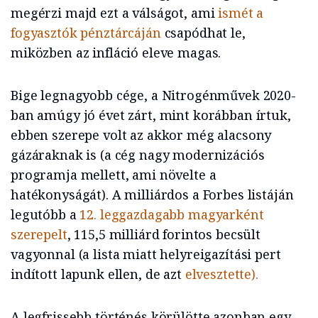
megérzi majd ezt a válságot, ami
ismét a
fogyasztók pénztárcáján
csapódhat le,
miközben az infláció eleve magas.
Bige legnagyobb cége, a Nitrogénművek 2020-
ban amúgy jó évet zárt, mint korábban írtuk,
ebben szerepe volt az akkor még alacsony
gázáraknak is (a cég nagy modernizációs
programja mellett, ami növelte a
hatékonyságát). A milliárdos a Forbes listáján
legutóbb a
12. leggazdagabb magyarként
szerepelt
, 115,5 milliárd forintos becsült
vagyonnal (a lista miatt helyreigazítási pert
indított lapunk ellen, de azt
elvesztette).
A legfrissebb történés körülötte azonban egy