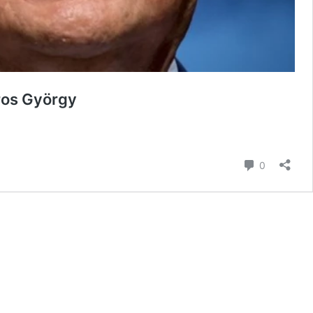
oros György
hozzászól
0