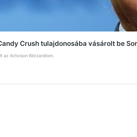
a Candy Crush tulajdonosába vásárolt be S
lt az Activison Blizzardben.