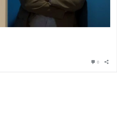
hozzászól
0