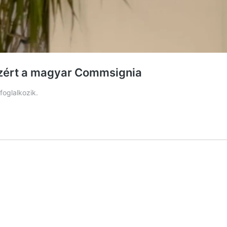
zért a magyar Commsignia
foglalkozik.