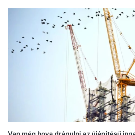
Van még hova drágulni az újépítésű ing