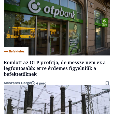
Befektetés
Romlott az OTP profitja, de messze nem ez a
legfontosabb: erre érdemes figyelniük a
befektetőknek
Mészáros Gergő
4 perc