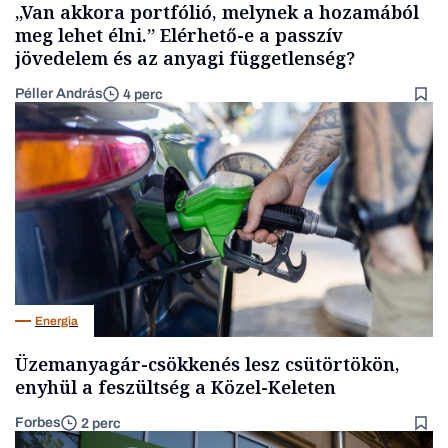
„Van akkora portfólió, melynek a hozamából
meg lehet élni.” Elérhető-e a passzív
jövedelem és az anyagi függetlenség?
Péller András
4 perc
Energia
Üzemanyagár-csökkenés lesz csütörtökön,
enyhül a feszültség a Közel-Keleten
Forbes
2 perc