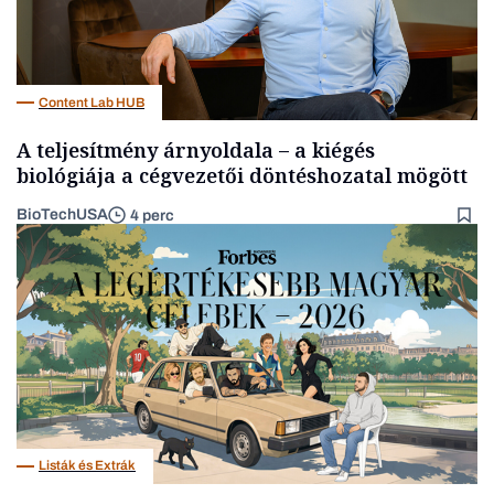
Content Lab HUB
A teljesítmény árnyoldala – a kiégés
biológiája a cégvezetői döntéshozatal mögött
BioTechUSA
4 perc
Listák és Extrák