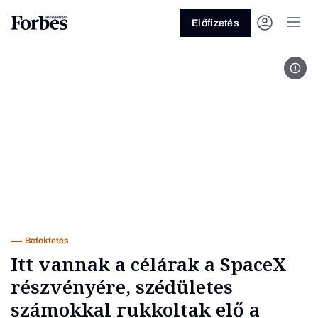
Előfizetés
Fot
Vagy fedezze fel a következő
témákat
Üzlet
Pénz
Zöld
Legyél jobb!
Befektetés
Itt vannak a célárak a SpaceX
részvényére, szédületes
számokkal rukkoltak elő a