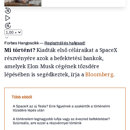
Forbes Hangoscikk
—
Regisztrálj és hallgasd!
Mi történt?
Kiadták első céláraikat a SpaceX
részvényére azok a befektetési bankok,
amelyek Elon Musk cégének tőzsdére
lépésében is segédkeztek, írja a
Bloomberg
.
Több ebből
A SpaceX az új Tesla? Erre figyelnek a szakértők a történelmi
tőzsdére lépés után
A történelem legnagyobb lufija vagy az évezred befektetése?
Szürreális, ami ezzel a részvénnyel történik