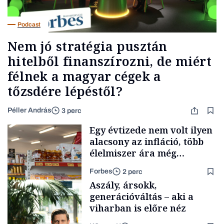
Podcast
Nem jó stratégia pusztán
hitelből finanszírozni, de miért
félnek a magyar cégek a
tőzsdére lépéstől?
Péller András
3 perc
Egy évtizede nem volt ilyen
alacsony az infláció, több
élelmiszer ára még
rohamosan csökken is
Forbes
2 perc
Aszály, ársokk,
generációváltás – aki a
viharban is előre néz