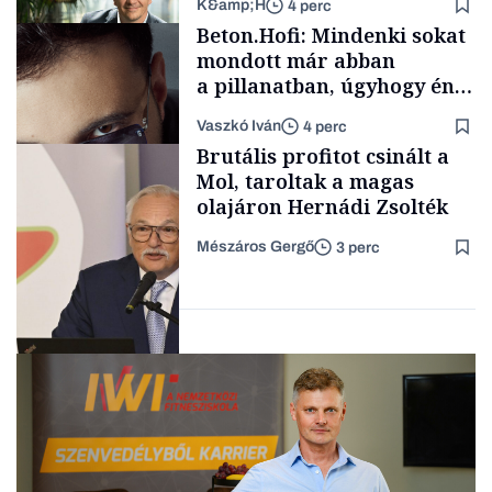
K&amp;H
4 perc
Makro
Beton.Hofi: Mindenki sokat
mondott már abban
a pillanatban, úgyhogy én
a legsarkosabb
Vaszkó Iván
4 perc
gondolataimat akartam
TÁMOGATÓI
Brutális profitot csinált a
TARTALOM
kimondani
Mol, taroltak a magas
olajáron Hernádi Zsolték
Mészáros Gergő
3 perc
Forbes-sztori
Befektetés