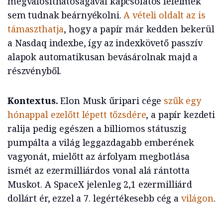
megvalósíthatóságával kapcsolatos félelmek
sem tudnak beárnyékolni.
A vételi oldalt az is
támaszthatja
, hogy a papír már kedden bekerül
a Nasdaq indexbe, így az indexkövető passzív
alapok automatikusan bevásárolnak majd a
részvényből.
Kontextus.
Elon Musk űripari cége
szűk egy
hónappal ezelőtt lépett tőzsdére
, a papír kezdeti
ralija pedig egészen a billiomos státuszig
pumpálta a világ leggazdagabb emberének
vagyonát, mielőtt az árfolyam megbotlása
ismét az ezermilliárdos vonal alá rántotta
Muskot. A SpaceX jelenleg 2,1 ezermilliárd
dollárt ér, ezzel a 7. legértékesebb cég a
világon
.