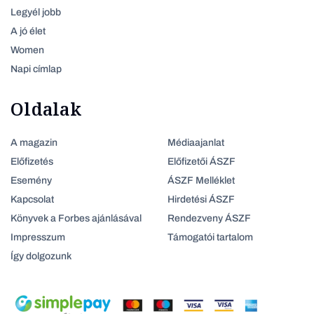
Legyél jobb
A jó élet
Women
Napi címlap
Oldalak
A magazin
Médiaajanlat
Előfizetés
Előfizetői ÁSZF
Esemény
ÁSZF Melléklet
Kapcsolat
Hirdetési ÁSZF
Könyvek a Forbes ajánlásával
Rendezveny ÁSZF
Impresszum
Támogatói tartalom
Így dolgozunk