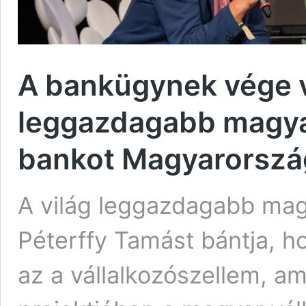
A bankügynek vége v
leggazdagabb magya
bankot Magyarorsz
A világ leggazdagabb mag
Péterffy Tamást bántja, 
az a vállalkozószellem, a