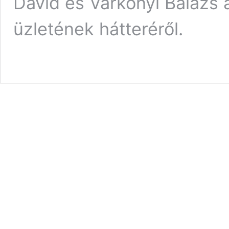
Dávid és Várkonyi Balázs
üzletének hátteréről.