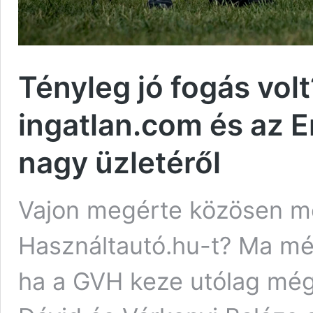
Tényleg jó fogás vol
ingatlan.com és az E
nagy üzletéről
Vajon megérte közösen me
Használtautó.hu-t? Ma még
ha a GVH keze utólag még