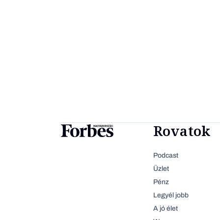
Rovatok
Podcast
Üzlet
Pénz
Legyél jobb
A jó élet