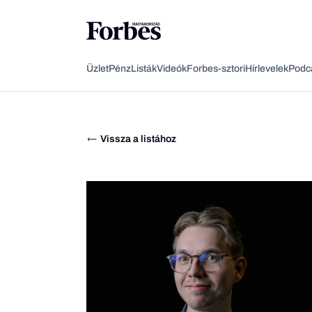
Üzlet
Pénz
Listák
Videók
Forbes-sztori
Hírlevelek
Podc
Vissza a listához