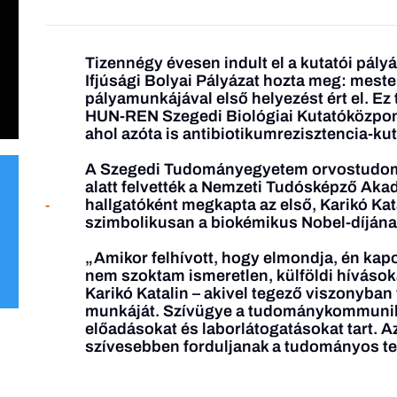
Tizennégy évesen indult el a kutatói pályá
Ifjúsági Bolyai Pályázat hozta meg: mest
pályamunkájával első helyezést ért el. Ez
HUN-REN Szegedi Biológiai Kutatóközpont
ahol azóta is antibiotikumrezisztencia-kut
A Szegedi Tudományegyetem orvostudomán
alatt felvették a Nemzeti Tudósképző Ak
hallgatóként megkapta az első, Karikó Katal
-
szimbolikusan a biokémikus Nobel-díjának 
„Amikor felhívott, hogy elmondja, én kapo
nem szoktam ismeretlen, külföldi hívásoka
Karikó Katalin – akivel tegező viszonyban
munkáját. Szívügye a tudománykommunik
előadásokat és laborlátogatásokat tart. Az
szívesebben forduljanak a tudományos ter