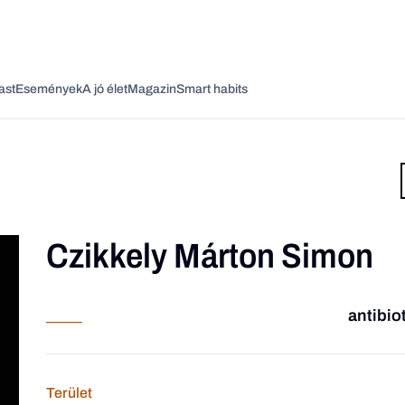
ast
Események
A jó élet
Magazin
Smart habits
Czikkely Márton Simon
Vagy fedezze fel a következő témákat
Üzlet
Pénz
Zöld
Legyél jobb!
antibio
_____
Terület