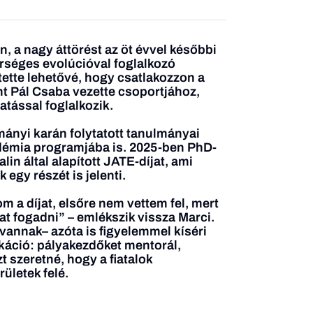
n, a nagy áttörést az öt évvel későbbi
erséges evolúcióval foglalkozó
 tette lehetővé, hogy csatlakozzon a
 Pál Csaba vezette csoportjához,
atással foglalkozik.
yi karán folytatott tanulmányai
adémia programjába is. 2025-ben PhD-
in által alapított JATE-díjat, ami
egy részét is jelenti.
m a díjat, elsőre nem vettem fel, mert
t fogadni” – emlékszik vissza Marci.
 vannak– azóta is figyelemmel kíséri
áció: pályakezdőket mentorál,
t szeretné, hogy a fiatalok
ületek felé.