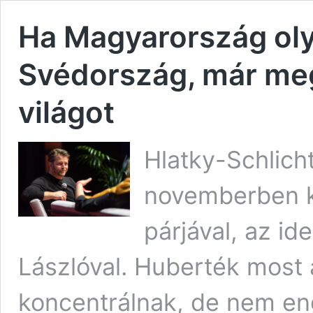
Ha Magyarország oly
Svédország, már meg
világot
Hlatky-Schlich
novemberben k
párjával, az i
Lászlóval. Huberték most 
koncentrálnak, de nem en