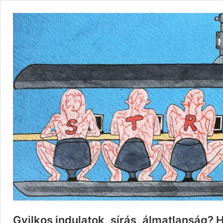
Gyilkos indulatok, sírás, álmatlanság? H