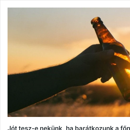
Jót tesz-e nekünk, ha barátkozunk a fő