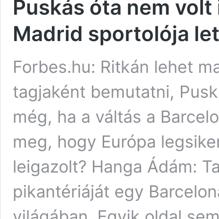
Puskás óta nem volt 
Madrid sportolója let
Forbes.hu: Ritkán lehet m
tagjaként bemutatni, Puská
még, ha a váltás a Barcel
meg, hogy Európa legsike
leigazolt? Hanga Ádám: T
pikantériáját egy Barcelon
világában. Egyik oldal sem