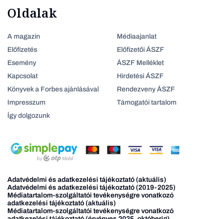
Oldalak
A magazin
Médiaajanlat
Előfizetés
Előfizetői ÁSZF
Esemény
ÁSZF Melléklet
Kapcsolat
Hirdetési ÁSZF
Könyvek a Forbes ajánlásával
Rendezveny ÁSZF
Impresszum
Támogatói tartalom
Így dolgozunk
Adatvédelmi és adatkezelési tájékoztató (aktuális)
Adatvédelmi és adatkezelési tájékoztató (2019-2025)
Médiatartalom-szolgáltatói tevékenységre vonatkozó
adatkezelési tájékoztató (aktuális)
Médiatartalom-szolgáltatói tevékenységre vonatkozó
adatkezelési tájékoztató (érvényes 2025. októberig)