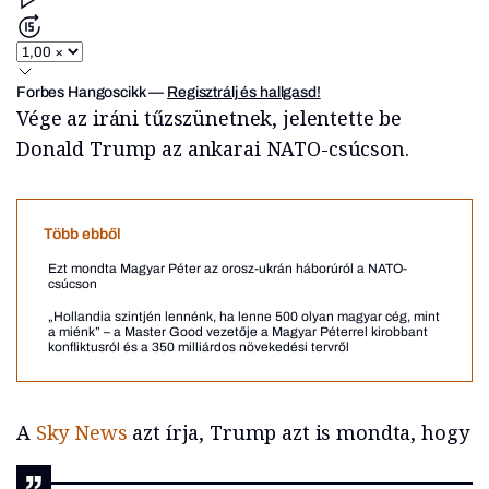
Forbes Hangoscikk
—
Regisztrálj és hallgasd!
Vége az iráni tűzszünetnek, jelentette be
Donald Trump az ankarai NATO-csúcson.
Több ebből
Ezt mondta Magyar Péter az orosz-ukrán háborúról a NATO-
csúcson
„Hollandia szintjén lennénk, ha lenne 500 olyan magyar cég, mint
a miénk” – a Master Good vezetője a Magyar Péterrel kirobbant
konfliktusról és a 350 milliárdos növekedési tervről
A
Sky News
azt írja, Trump azt is mondta, hogy