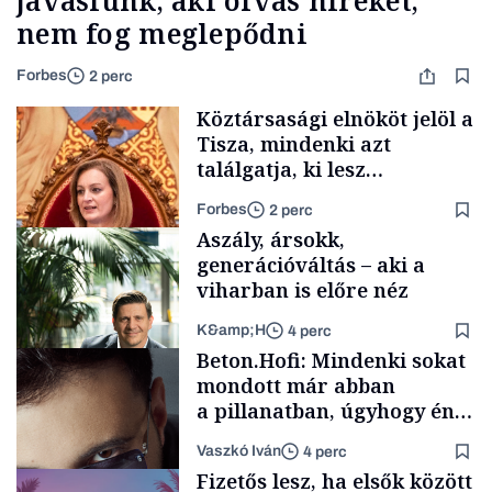
javaslunk, aki olvas híreket,
nem fog meglepődni
Forbes
2 perc
Köztársasági elnököt jelöl a
Tisza, mindenki azt
találgatja, ki lesz
szombaton a befutó –
Forbes
2 perc
soroljuk az eddig felmerült
Aszály, ársokk,
neveket
generációváltás – aki a
viharban is előre néz
K&amp;H
4 perc
Politika
Beton.Hofi: Mindenki sokat
mondott már abban
a pillanatban, úgyhogy én
a legsarkosabb
Vaszkó Iván
4 perc
gondolataimat akartam
TÁMOGATÓI
Fizetős lesz, ha elsők között
TARTALOM
kimondani