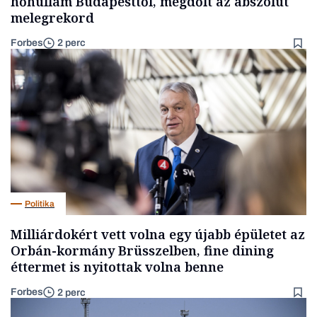
hőhullám Budapesttől, megdőlt az abszolút
melegrekord
Forbes
2 perc
Politika
Milliárdokért vett volna egy újabb épületet az
Orbán-kormány Brüsszelben, fine dining
éttermet is nyitottak volna benne
Forbes
2 perc