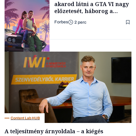
akarod látni a GTA VI nagy
előzetesét, háborog a
gamer közösség
Forbes
2 perc
Forbes-sztori
Tech
Content Lab HUB
A teljesítmény árnyoldala – a kiégés