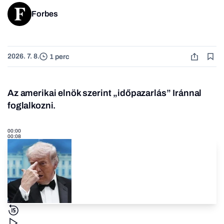
Forbes
2026. 7. 8.
1 perc
Az amerikai elnök szerint „időpazarlás” Iránnal
foglalkozni.
00:00
00:08