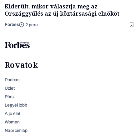
Kiderült, mikor választja meg az
Országgyűlés az új köztársasági elnököt
Forbes
2 perc
Rovatok
Podcast
Üzlet
Pénz
Legyél jobb
A jó élet
Women
Napi címlap