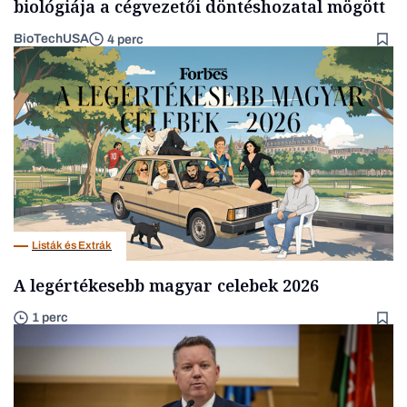
biológiája a cégvezetői döntéshozatal mögött
BioTechUSA
4 perc
Listák és Extrák
A legértékesebb magyar celebek 2026
1 perc