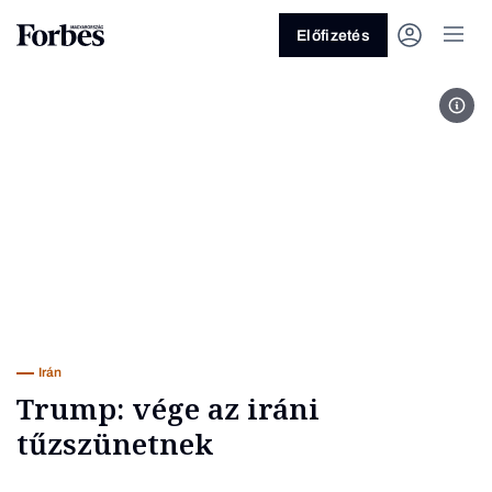
Előfizetés
Fot
Vagy fedezze fel a következő
témákat
Üzlet
Pénz
Zöld
Legyél jobb!
Irán
Trump: vége az iráni
tűzszünetnek