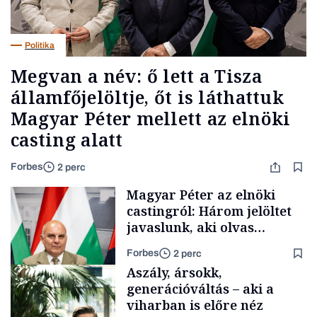
Politika
Megvan a név: ő lett a Tisza
államfőjelöltje, őt is láthattuk
Magyar Péter mellett az elnöki
casting alatt
Forbes
2 perc
Magyar Péter az elnöki
castingról: Három jelöltet
javaslunk, aki olvas
híreket, nem fog
Forbes
2 perc
meglepődni
Aszály, ársokk,
generációváltás – aki a
viharban is előre néz