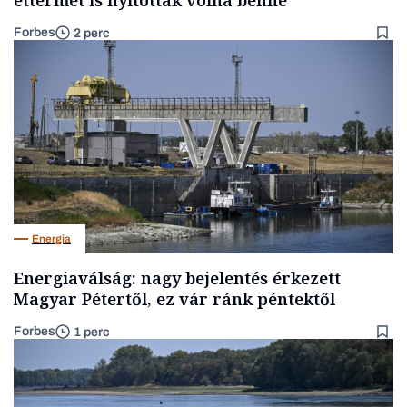
éttermet is nyitottak volna benne
Forbes
2 perc
Energia
Energiaválság: nagy bejelentés érkezett
Magyar Pétertől, ez vár ránk péntektől
Forbes
1 perc