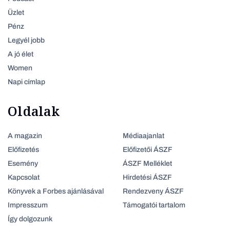
Üzlet
Pénz
Legyél jobb
A jó élet
Women
Napi címlap
Oldalak
A magazin
Médiaajanlat
Előfizetés
Előfizetői ÁSZF
Esemény
ÁSZF Melléklet
Kapcsolat
Hirdetési ÁSZF
Könyvek a Forbes ajánlásával
Rendezveny ÁSZF
Impresszum
Támogatói tartalom
Így dolgozunk