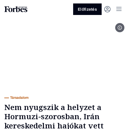
Előfizetés
Fotó
Vagy fedezze fel a következő
témákat
Üzlet
Pénz
Zöld
Legyél jobb!
Társadalom
Nem nyugszik a helyzet a
Hormuzi-szorosban, Irán
kereskedelmi hajókat vett