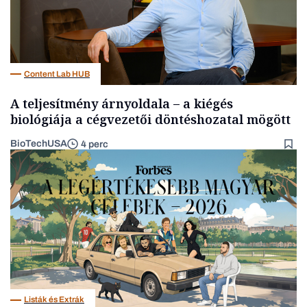
Content Lab HUB
A teljesítmény árnyoldala – a kiégés
biológiája a cégvezetői döntéshozatal mögött
BioTechUSA
4 perc
Listák és Extrák