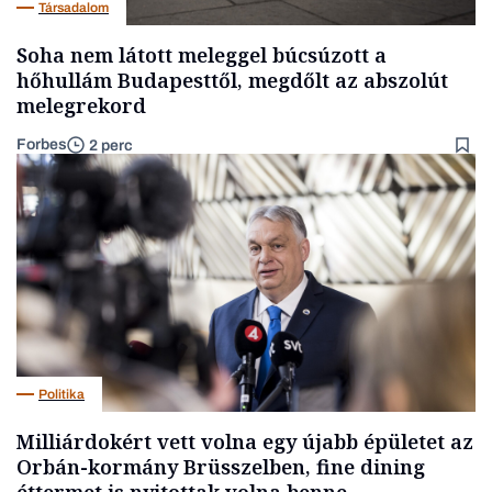
Társadalom
Soha nem látott meleggel búcsúzott a
hőhullám Budapesttől, megdőlt az abszolút
melegrekord
Forbes
2 perc
Politika
Milliárdokért vett volna egy újabb épületet az
Orbán-kormány Brüsszelben, fine dining