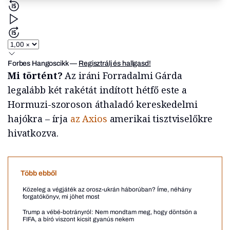
Forbes Hangoscikk
—
Regisztrálj és hallgasd!
Mi történt?
Az iráni Forradalmi Gárda
legalább két rakétát indított hétfő este a
Hormuzi-szoroson áthaladó kereskedelmi
hajókra – írja
az Axios
amerikai tisztviselőkre
hivatkozva.
Több ebből
Közeleg a végjáték az orosz-ukrán háborúban? Íme, néhány
forgatókönyv, mi jöhet most
Trump a vébé-botrányról: Nem mondtam meg, hogy döntsön a
FIFA, a bíró viszont kicsit gyanús nekem