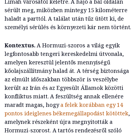
Limah városától keletre. A hajó a bal oldalán
sérült meg, miközben mintegy 15 kilométerre
haladt a parttól. A találat után tűz ütött ki, de
személyi sérülés és környezeti kár nem történt.
Kontextus.
A Hormuzi-szoros a világ egyik
legfontosabb tengeri kereskedelmi útvonala,
amelyen keresztül jelentős mennyiségű
kőolajszállítmány halad át. A térség biztonsága
az elmúlt időszakban többször is veszélybe
került az Irán és az Egyesült Államok közötti
konfliktus miatt. A feszültség annak ellenére
maradt magas, hogy
a felek korábban egy 14
pontos ideiglenes békemegállapodást kötöttek
,
amelynek részeként újra megnyitották a
Hormuzi-szorost. A tartós rendezésről szóló