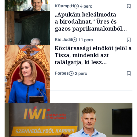
K&amp;H
4 perc
Politika
„Apukám beleálmodta
a birodalmat.” Üres és
gazos paprikamalomból
lett az igazi családi
Kis Judit
11 perc
fűszersztori
TÁMOGATÓI
Köztársasági elnököt jelöl a
TARTALOM
Tisza, mindenki azt
találgatja, ki lesz
szombaton a befutó –
Forbes
2 perc
soroljuk az eddig felmerült
Családi
vállalkozások
neveket
Politika