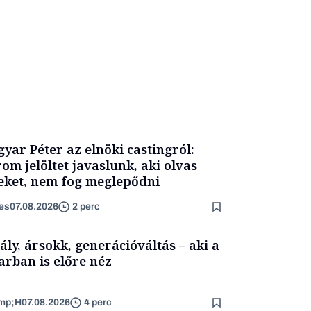
yar Péter az elnöki castingról:
om jelöltet javaslunk, aki olvas
eket, nem fog meglepődni
es
07.08.2026
2 perc
ály, ársokk, generációváltás – aki a
arban is előre néz
mp;H
07.08.2026
4 perc