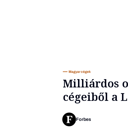
Magyar cégek
Milliárdos o
cégeiből a 
Forbes