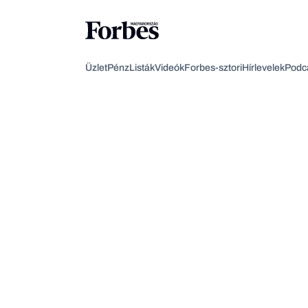
Üzlet
Pénz
Listák
Videók
Forbes-sztori
Hírlevelek
Podc