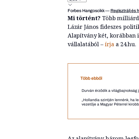
Forbes Hangoscikk
—
Regisztrálj és 
Mi történt?
Több milliárd 
Lázár János fideszes polit
Alapítvány két, korábban 
vállalatából –
írja
a 24.hu.
Több ebből
Durván érződik a világbajnokság j
„Hollandia szintjén lennénk, ha 
vezetője a Magyar Péterrel kirobba
Az alapítvány három legf