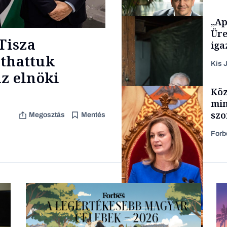
„Ap
Politika
Üre
Tisza
iga
áthattuk
Kis J
z elnöki
TÁMOGATÓI
Köz
TARTALOM
min
szo
Megosztás
Mentés
fel
Forb
Családi vállalkozások