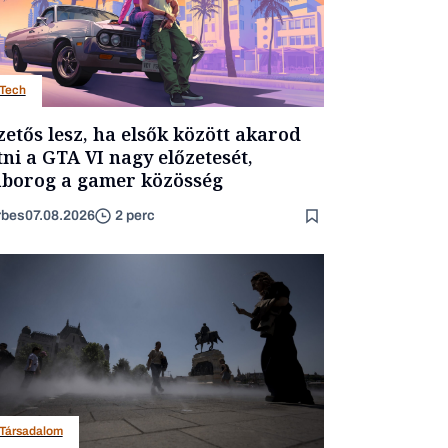
Tech
zetős lesz, ha elsők között akarod
tni a GTA VI nagy előzetesét,
borog a gamer közösség
rbes
07.08.2026
2 perc
Társadalom