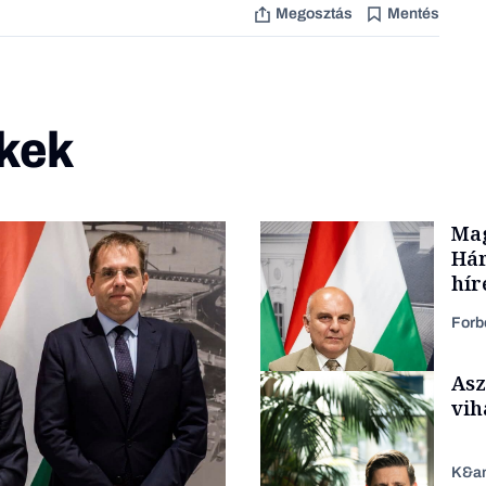
Megosztás
Mentés
kek
Mag
Hár
hír
Forb
Asz
vih
K&a