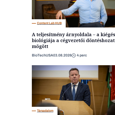
Content Lab HUB
A teljesítmény árnyoldala – a kiégé
biológiája a cégvezetői döntéshozat
mögött
BioTechUSA
03.08.2026
4 perc
Társadalom