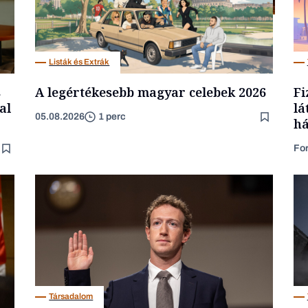
Politika
Listák és Extrák
s
A legértékesebb magyar celebek 2026
Fi
al
lá
05.08.2026
1 perc
há
Fo
Társadalom