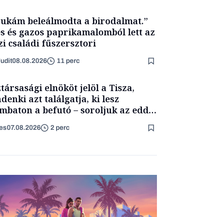
ukám beleálmodta a birodalmat.”
s és gazos paprikamalomból lett az
zi családi fűszersztori
udit
08.08.2026
11 perc
társasági elnököt jelöl a Tisza,
denki azt találgatja, ki lesz
mbaton a befutó – soroljuk az eddig
merült neveket
es
07.08.2026
2 perc