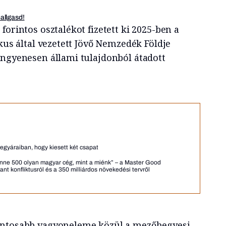
hallgasd!
forintos osztalékot fizetett ki 2025-ben a
ikus által vezetett Jövő Nemzedék Földje
ingyenesen állami tulajdonból átadott
egyáraiban, hogy kiesett két csapat
lenne 500 olyan magyar cég, mint a miénk” – a Master Good
nt konfliktusról és a 350 milliárdos növekedési tervről
ontosabb vagyoneleme közül a mezőhegyesi