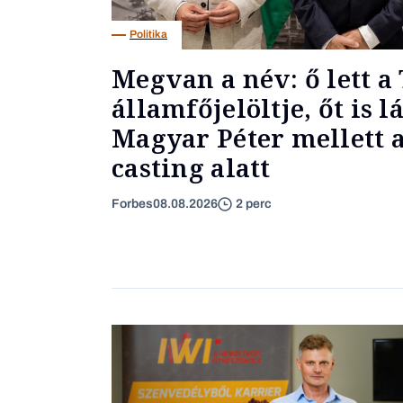
Politika
Megvan a név: ő lett a 
államfőjelöltje, őt is l
Magyar Péter mellett a
casting alatt
Forbes
08.08.2026
2 perc