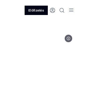
Előfizetés
MTI/Máthé Zoltán