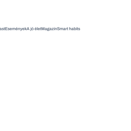
ast
Események
A jó élet
Magazin
Smart habits
Vagy fedezze fel a következő témákat
Üzlet
Pénz
Zöld
Legyél jobb!